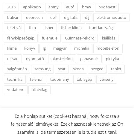
2015
applikáció
arany
autó
bmw
budapest
bulvár
debrecen
dell
digitális
díj
elektromos autó
fesztivál
film
fisher
fisher klíma
franciaország
fényképezőgép
fülemüle
Guinness-rekord
kiállítás
klíma
könyv
lg
magyar
michelin
mobiltelefon
nissan
nyomtató
okostelefon
panasonic
pletyka
salgótarján
samsung
seat
skoda
szeged
tablet
technika
telenor
tudomány
táblagép
verseny
vodafone
állatvilág
Ez a honlap sütiket (cookies) használ, hogy fokozza a
felhasználói élményeket. Ezek hasznosak lehetnek az Ön
Copyright © 2026 www.esshu.hu. Minden Jog Fenntartva.
számára is, de természetesen le is tudja ezt tiltani.