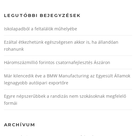
LEGUTÓBBI BEJEGYZÉSEK
Iskolapadból a feltalálók műhelyébe
Ezáltal étkezhetünk egészségesen akkor is, ha állandóan
rohanunk
Háromszázmillió forintos csatornafejlesztés Ászáron
Már kilencedik éve a BMW Manufacturing az Egyesült Államok
legnagyobb autóipari exportőre
Egyre népszerűbbek a randizás nem szokásoknak megfelelő
formái
ARCHÍVUM