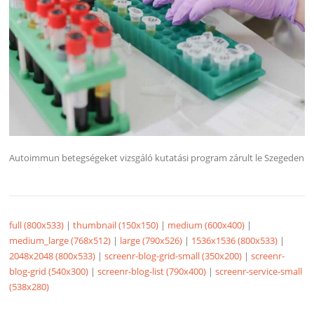
Autoimmun betegségeket vizsgáló kutatási program zárult le Szegeden
full (800x533)
|
thumbnail (150x150)
|
medium (600x400)
|
medium_large (768x512)
|
large (790x526)
|
1536x1536 (800x533)
|
2048x2048 (800x533)
|
screenr-blog-grid-small (350x200)
|
screenr-
blog-grid (540x300)
|
screenr-blog-list (790x400)
|
screenr-service-small
(538x280)