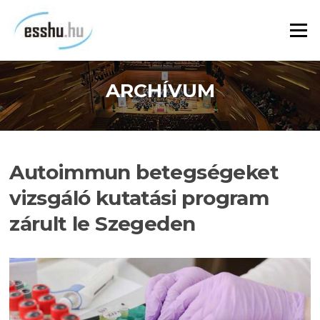
Ugrás
a
Menü
tartalomra
ARCHÍVUM
Autoimmun betegségeket
vizsgáló kutatási program
zárult le Szegeden