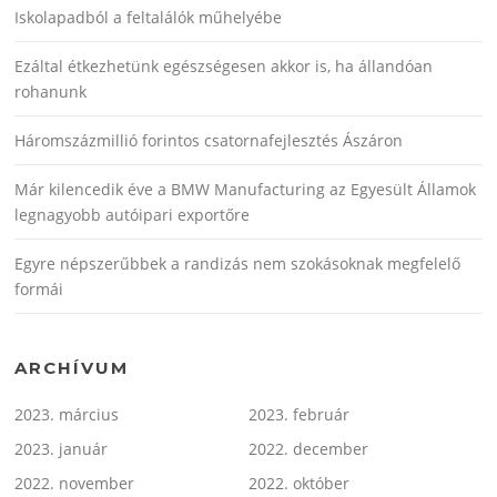
Iskolapadból a feltalálók műhelyébe
Ezáltal étkezhetünk egészségesen akkor is, ha állandóan
rohanunk
Háromszázmillió forintos csatornafejlesztés Ászáron
Már kilencedik éve a BMW Manufacturing az Egyesült Államok
legnagyobb autóipari exportőre
Egyre népszerűbbek a randizás nem szokásoknak megfelelő
formái
ARCHÍVUM
2023. március
2023. február
2023. január
2022. december
2022. november
2022. október