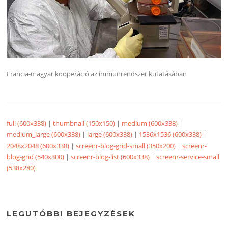
Francia-magyar kooperáció az immunrendszer kutatásában
full (600x338)
|
thumbnail (150x150)
|
medium (600x338)
|
medium_large (600x338)
|
large (600x338)
|
1536x1536 (600x338)
|
2048x2048 (600x338)
|
screenr-blog-grid-small (350x200)
|
screenr-
blog-grid (540x300)
|
screenr-blog-list (600x338)
|
screenr-service-small
(538x280)
LEGUTÓBBI BEJEGYZÉSEK