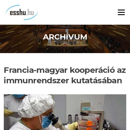
Ugrás
a
Menü
tartalomra
ARCHÍVUM
Francia-magyar kooperáció az
immunrendszer kutatásában