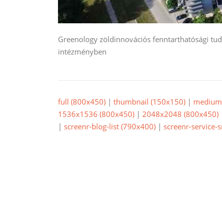
Greenology zöldinnovációs fenntarthatósági tud
intézményben
full (800x450)
|
thumbnail (150x150)
|
medium 
1536x1536 (800x450)
|
2048x2048 (800x450)
|
screenr-blog-list (790x400)
|
screenr-service-