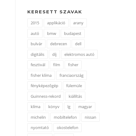
KERESETT SZAVAK
2015
applikáció
arany
autó
bmw
budapest
bulvár
debrecen
dell
digitális
díj
elektromos autó
fesztivál
film
fisher
fisher klíma
franciaország
fényképezőgép
fülemüle
Guinness-rekord
kiállítás
klíma
könyv
lg
magyar
michelin
mobiltelefon
nissan
nyomtató
okostelefon