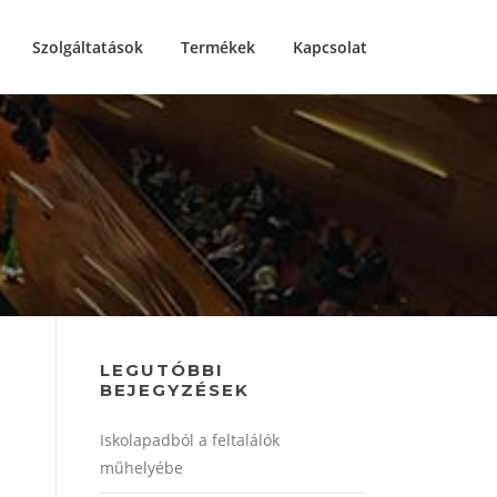
Szolgáltatások
Termékek
Kapcsolat
LEGUTÓBBI
BEJEGYZÉSEK
Iskolapadból a feltalálók
műhelyébe