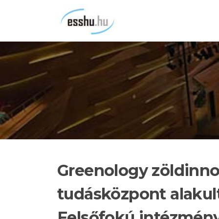
Ugrás
a
tartalomra
Greenology zöldinno
tudásközpont alakult
Felsőfokú intézmén