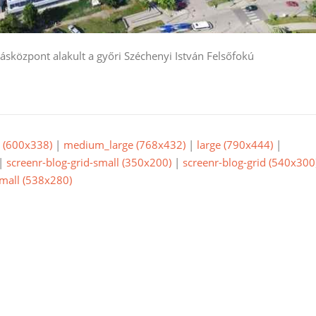
ásközpont alakult a győri Széchenyi István Felsőfokú
(600x338)
|
medium_large (768x432)
|
large (790x444)
|
|
screenr-blog-grid-small (350x200)
|
screenr-blog-grid (540x300
small (538x280)