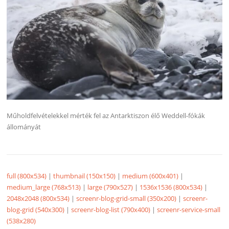
Műholdfelvételekkel mérték fel az Antarktiszon élő Weddell-fókák
állományát
full (800x534)
|
thumbnail (150x150)
|
medium (600x401)
|
medium_large (768x513)
|
large (790x527)
|
1536x1536 (800x534)
|
2048x2048 (800x534)
|
screenr-blog-grid-small (350x200)
|
screenr-
blog-grid (540x300)
|
screenr-blog-list (790x400)
|
screenr-service-small
(538x280)