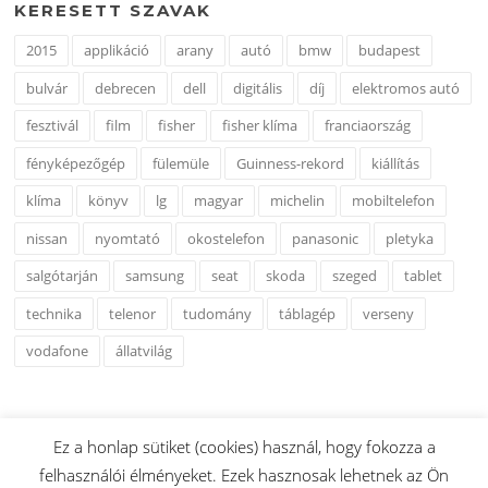
KERESETT SZAVAK
2015
applikáció
arany
autó
bmw
budapest
bulvár
debrecen
dell
digitális
díj
elektromos autó
fesztivál
film
fisher
fisher klíma
franciaország
fényképezőgép
fülemüle
Guinness-rekord
kiállítás
klíma
könyv
lg
magyar
michelin
mobiltelefon
nissan
nyomtató
okostelefon
panasonic
pletyka
salgótarján
samsung
seat
skoda
szeged
tablet
technika
telenor
tudomány
táblagép
verseny
vodafone
állatvilág
Ez a honlap sütiket (cookies) használ, hogy fokozza a
felhasználói élményeket. Ezek hasznosak lehetnek az Ön