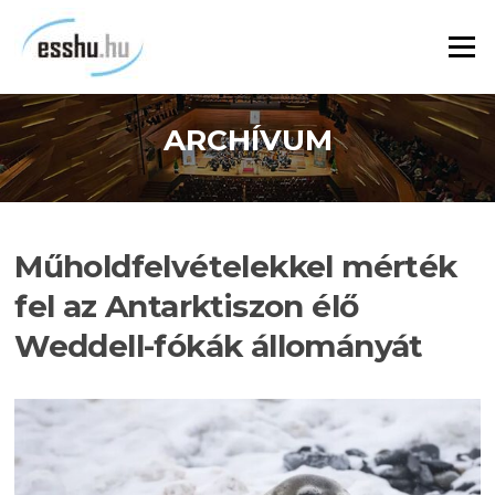
Ugrás
a
Menü
tartalomra
ARCHÍVUM
Műholdfelvételekkel mérték
fel az Antarktiszon élő
Weddell-fókák állományát