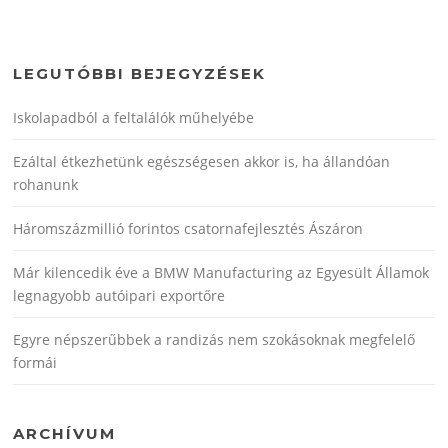
LEGUTÓBBI BEJEGYZÉSEK
Iskolapadból a feltalálók műhelyébe
Ezáltal étkezhetünk egészségesen akkor is, ha állandóan
rohanunk
Háromszázmillió forintos csatornafejlesztés Ászáron
Már kilencedik éve a BMW Manufacturing az Egyesült Államok
legnagyobb autóipari exportőre
Egyre népszerűbbek a randizás nem szokásoknak megfelelő
formái
ARCHÍVUM