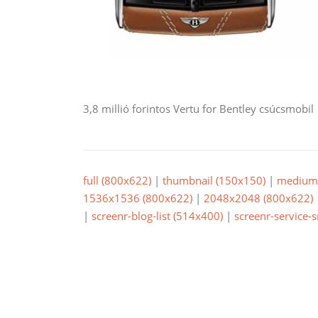
3,8 millió forintos Vertu for Bentley csúcsmobil
full (800x622)
|
thumbnail (150x150)
|
medium 
1536x1536 (800x622)
|
2048x2048 (800x622)
|
screenr-blog-list (514x400)
|
screenr-service-