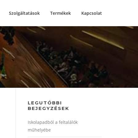
Szolgáltatások
Termékek
Kapcsolat
LEGUTÓBBI
BEJEGYZÉSEK
Iskolapadból a feltalálók
műhelyébe