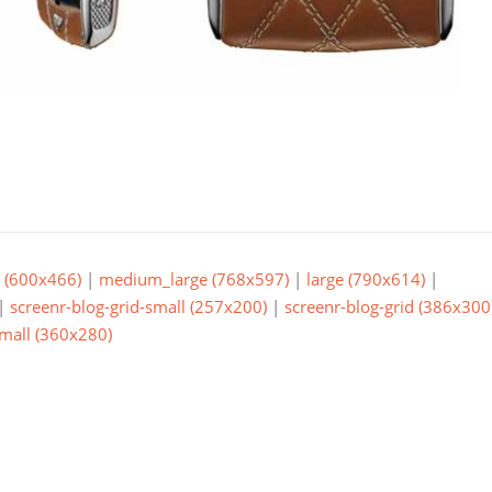
(600x466)
|
medium_large (768x597)
|
large (790x614)
|
|
screenr-blog-grid-small (257x200)
|
screenr-blog-grid (386x300
small (360x280)