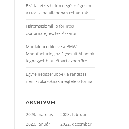
Ezáltal étkezhetünk egészségesen
akkor is, ha állandóan rohanunk
Háromszázmillió forintos
csatornafejlesztés Ászáron
Már kilencedik éve a BMW
Manufacturing az Egyesült Államok
legnagyobb autóipari exportőre
Egyre népszerűbbek a randizás
nem szokásoknak megfelelő formái
ARCHÍVUM
2023. március
2023. február
2023. január
2022. december