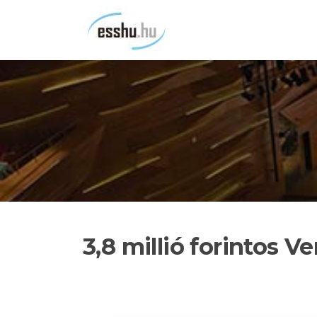
Ugrás
a
tartalomra
3,8 millió forintos V