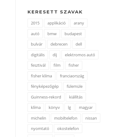
KERESETT SZAVAK
2015
applikáció
arany
autó
bmw
budapest
bulvár
debrecen
dell
digitális
díj
elektromos autó
fesztivál
film
fisher
fisher klíma
franciaország
fényképezőgép
fülemüle
Guinness-rekord
kiállítás
klíma
könyv
lg
magyar
michelin
mobiltelefon
nissan
nyomtató
okostelefon