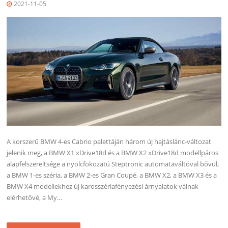
2021-11-05
A korszerű BMW 4-es Cabrio palettáján három új hajtáslánc-változat
jelenik meg, a BMW X1 xDrive18d és a BMW X2 xDrive18d modellpáros
alapfelszereltsége a nyolcfokozatú Steptronic automataváltóval bővül,
a BMW 1-es széria, a BMW 2-es Gran Coupé, a BMW X2, a BMW X3 és a
BMW X4 modellekhez új karosszériafényezési árnyalatok válnak
elérhetővé, a My…