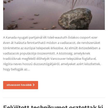
A Kanada nyugati partjainál élt tsleil-waututh őslakos csoport ezer
éven át halászta fenntartható módon a vadlazacot, de rendszerüket
tönkretette az európai telepesek érkezése. Az elmúlt évtizedekben a
vadlazacok populációja összeomlott. A közösség, amelyiknek
tradícióknak megfelelő élőhelyét Vancouver települése foglalta el,
régóta neves hosszú duzzasztógátjairól, amelyeket azért készítettek,
hogy befogják az…
olvasson tovább
Felújított technikumot osztottak ki