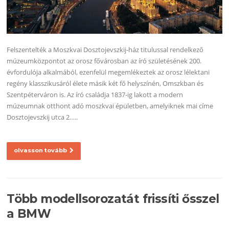
Felszentelték a Moszkvai Dosztojevszkij-ház titulussal rendelkező
múzeumközpontot az orosz fővárosban az író születésének 200.
évfordulója alkalmából, ezenfelül megemlékeztek az orosz lélektani
regény klasszikusáról élete másik két fő helyszínén, Omszkban és
Szentpéterváron is. Az író családja 1837-ig lakott a modern
múzeumnak otthont adó moszkvai épületben, amelyiknek mai címe
Dosztojevszkij utca 2…..
olvasson tovább
Több modellsorozatát frissíti ősszel
a BMW