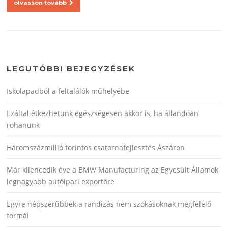
olvasson tovább
LEGUTÓBBI BEJEGYZÉSEK
Iskolapadból a feltalálók műhelyébe
Ezáltal étkezhetünk egészségesen akkor is, ha állandóan
rohanunk
Háromszázmillió forintos csatornafejlesztés Ászáron
Már kilencedik éve a BMW Manufacturing az Egyesült Államok
legnagyobb autóipari exportőre
Egyre népszerűbbek a randizás nem szokásoknak megfelelő
formái