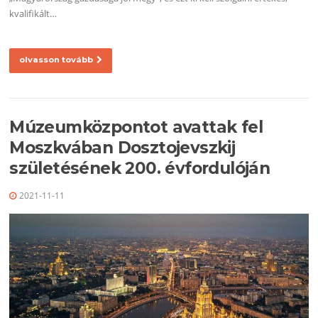
kvalifikált…
olvasson tovább
Múzeumközpontot avattak fel
Moszkvában Dosztojevszkij
születésének 200. évfordulóján
2021-11-11