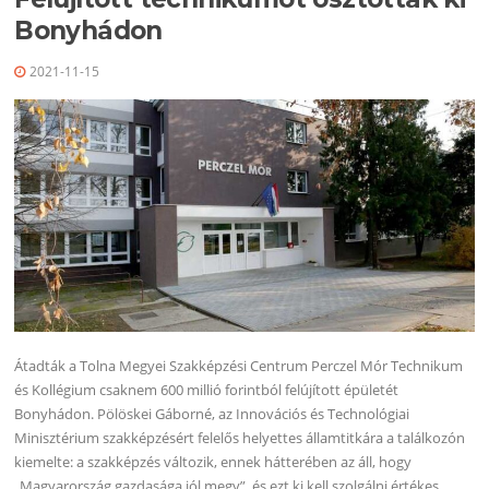
Bonyhádon
2021-11-15
Átadták a Tolna Megyei Szakképzési Centrum Perczel Mór Technikum
és Kollégium csaknem 600 millió forintból felújított épületét
Bonyhádon. Pölöskei Gáborné, az Innovációs és Technológiai
Minisztérium szakképzésért felelős helyettes államtitkára a találkozón
kiemelte: a szakképzés változik, ennek hátterében az áll, hogy
„Magyarország gazdasága jól megy”, és ezt ki kell szolgálni értékes,