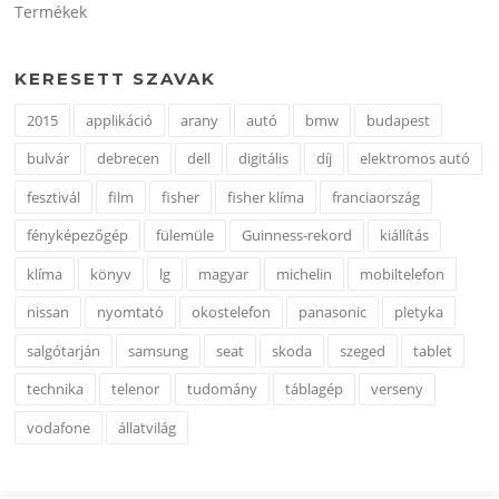
Termékek
KERESETT SZAVAK
2015
applikáció
arany
autó
bmw
budapest
bulvár
debrecen
dell
digitális
díj
elektromos autó
fesztivál
film
fisher
fisher klíma
franciaország
fényképezőgép
fülemüle
Guinness-rekord
kiállítás
klíma
könyv
lg
magyar
michelin
mobiltelefon
nissan
nyomtató
okostelefon
panasonic
pletyka
salgótarján
samsung
seat
skoda
szeged
tablet
technika
telenor
tudomány
táblagép
verseny
vodafone
állatvilág