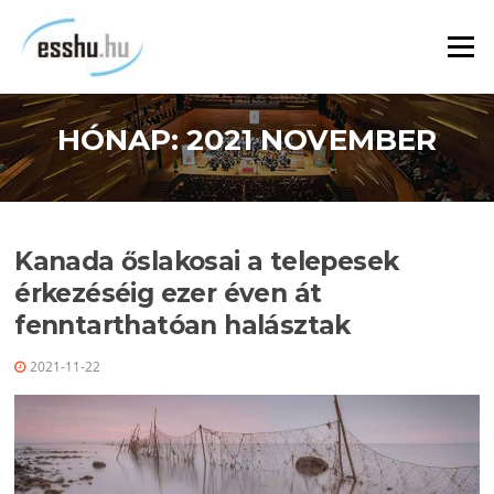
Ugrás
a
Menü
tartalomra
HÓNAP:
2021 NOVEMBER
Kanada őslakosai a telepesek
érkezéséig ezer éven át
fenntarthatóan halásztak
2021-11-22