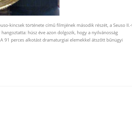
o-kincsek története című filmjének második részét, a Seuso II.-t
r hangoztatta: húsz éve azon dolgozik, hogy a nyilvánosság
. A 91 perces alkotást dramaturgiai elemekkel átszőtt bűnügyi