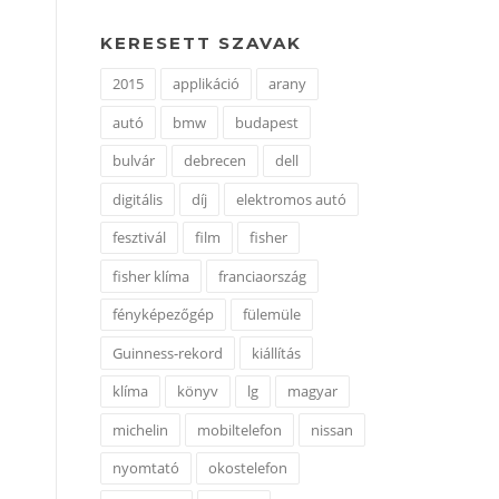
KERESETT SZAVAK
2015
applikáció
arany
autó
bmw
budapest
bulvár
debrecen
dell
digitális
díj
elektromos autó
fesztivál
film
fisher
fisher klíma
franciaország
fényképezőgép
fülemüle
Guinness-rekord
kiállítás
klíma
könyv
lg
magyar
michelin
mobiltelefon
nissan
nyomtató
okostelefon