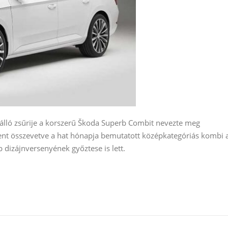
 álló zsűrije a korszerű Škoda Superb Combit nevezte meg
ent összevetve a hat hónapja bemutatott középkategóriás kombi 
 dizájnversenyének győztese is lett.