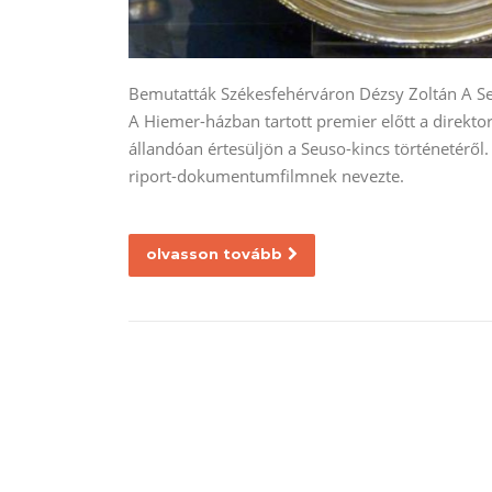
Bemutatták Székesfehérváron Dézsy Zoltán A Seus
A Hiemer-házban tartott premier előtt a direkto
állandóan értesüljön a Seuso-kincs történetéről
riport-dokumentumfilmnek nevezte.
olvasson tovább