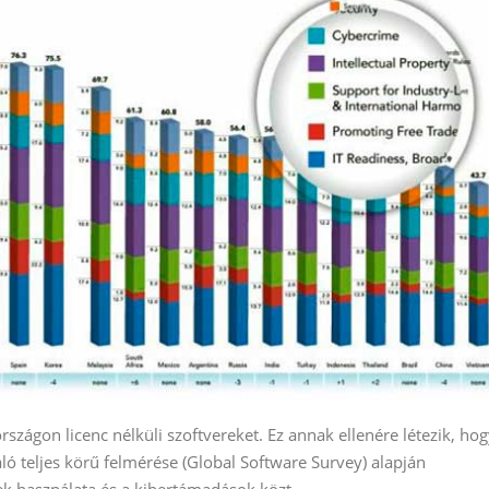
ágon licenc nélküli szoftvereket. Ez annak ellenére létezik, hog
ó teljes körű felmérése (Global Software Survey) alapján
ek használata és a kibertámadások közt.