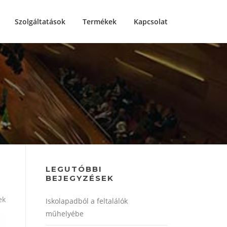
Szolgáltatások
Termékek
Kapcsolat
LEGUTÓBBI
BEJEGYZÉSEK
ek
Iskolapadból a feltalálók
műhelyébe