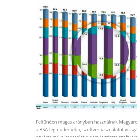
Feltűnően magas arányban használnak Magyarorsz
a BSA legmodernebb, szoftverhasználatot vizsgál
egyértelmű a kapcsolat a nem jogtiszta szoftver