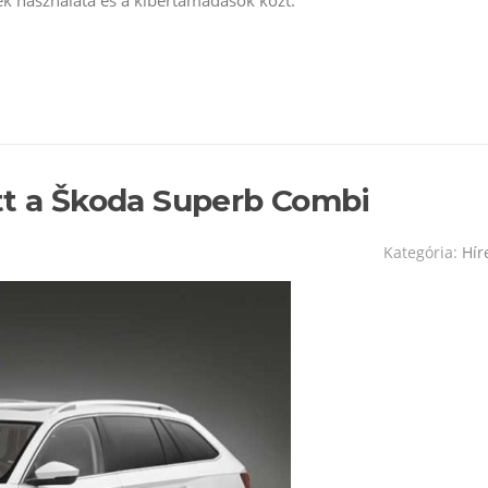
tt a Škoda Superb Combi
Kategória:
Hír