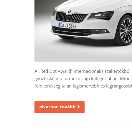
A „Red Dot Award” internacionális szakértőkből
győztesként a termékdizájn kategóriában. Mind
földkerekség talán legismertebb és legrangosabb
olvasson tovább