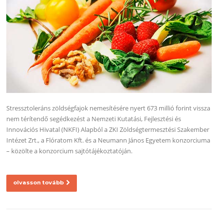
Stressztoleráns zöldségfajok nemesítésére nyert 673 millió forint vissza
nem térítendő segédkezést a Nemzeti Kutatási, Fejlesztési és
Innovációs Hivatal (NKFI) Alapból a ZKI Zöldségtermesztési Szakember
Intézet Zrt., a Flóratom Kft. és a Neumann János Egyetem konzorciuma
– közölte a konzorcium sajtótájékoztatóján.
olvasson tovább