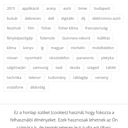
2015
applikáció
arany
autó
bmw
budapest
bulvár
debrecen
dell
digitális
díj
elektromos autó
fesztivál
film
fisher
fisher klíma
franciaország
fényképezőgép
fülemüle
Guinness-rekord
kiállítás
klíma
könyv
lg
magyar
michelin
mobiltelefon
nissan
nyomtató
okostelefon
panasonic
pletyka
salgótarján
samsung
seat
skoda
szeged
tablet
technika
telenor
tudomány
táblagép
verseny
vodafone
állatvilág
Ez a honlap sütiket (cookies) használ, hogy fokozza a
felhasználói élményeket. Ezek hasznosak lehetnek az Ön
Copyright © 2026 www.esshu.hu. Minden Jog Fenntartva.
számára is, de természetesen le is tudja ezt tiltani.