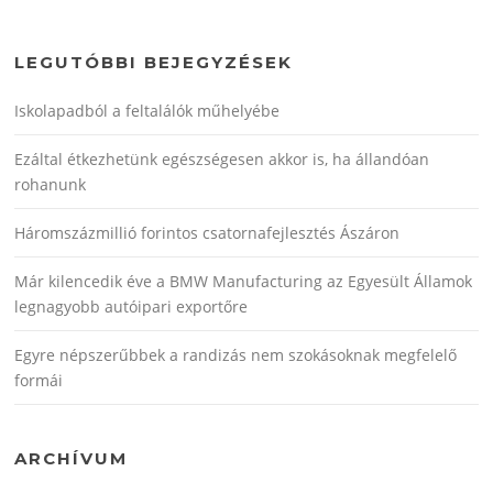
LEGUTÓBBI BEJEGYZÉSEK
Iskolapadból a feltalálók műhelyébe
Ezáltal étkezhetünk egészségesen akkor is, ha állandóan
rohanunk
Háromszázmillió forintos csatornafejlesztés Ászáron
Már kilencedik éve a BMW Manufacturing az Egyesült Államok
legnagyobb autóipari exportőre
Egyre népszerűbbek a randizás nem szokásoknak megfelelő
formái
ARCHÍVUM