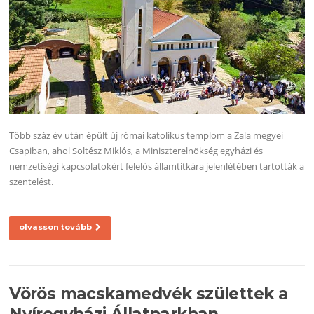
Több száz év után épült új római katolikus templom a Zala megyei
Csapiban, ahol Soltész Miklós, a Miniszterelnökség egyházi és
nemzetiségi kapcsolatokért felelős államtitkára jelenlétében tartották a
szentelést.
olvasson tovább
Vörös macskamedvék születtek a