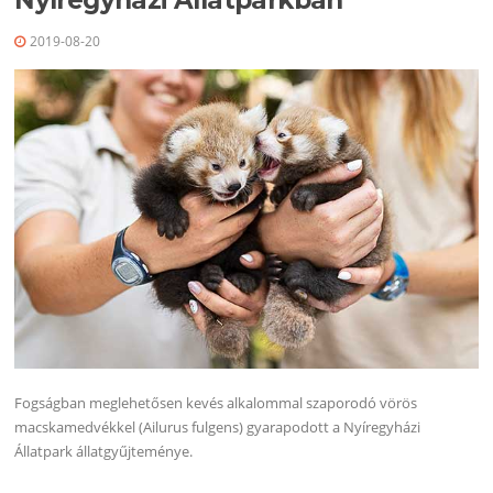
Nyíregyházi Állatparkban
2019-08-20
Fogságban meglehetősen kevés alkalommal szaporodó vörös
macskamedvékkel (Ailurus fulgens) gyarapodott a Nyíregyházi
Állatpark állatgyűjteménye.