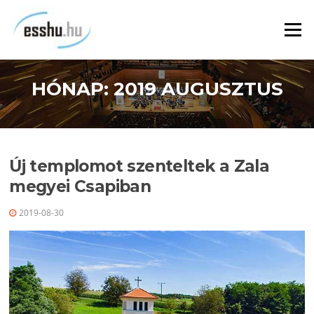
Ugrás
a
Menü
tartalomra
HÓNAP:
2019 AUGUSZTUS
Új templomot szenteltek a Zala
megyei Csapiban
2019-08-30