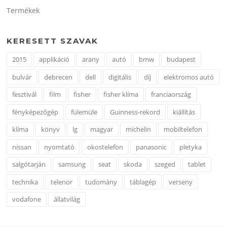
Termékek
KERESETT SZAVAK
2015
applikáció
arany
autó
bmw
budapest
bulvár
debrecen
dell
digitális
díj
elektromos autó
fesztivál
film
fisher
fisher klíma
franciaország
fényképezőgép
fülemüle
Guinness-rekord
kiállítás
klíma
könyv
lg
magyar
michelin
mobiltelefon
nissan
nyomtató
okostelefon
panasonic
pletyka
salgótarján
samsung
seat
skoda
szeged
tablet
technika
telenor
tudomány
táblagép
verseny
vodafone
állatvilág