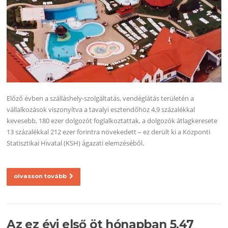
Előző évben a szálláshely-szolgáltatás, vendéglátás területén a
vállalkozások viszonyítva a tavalyi esztendőhöz 4,9 százalékkal
kevesebb, 180 ezer dolgozót foglalkoztattak, a dolgozók átlagkeresete
13 százalékkal 212 ezer forintra növekedett – ez derült ki a Központi
Statisztikai Hivatal (KSH) ágazati elemzéséből.
olvasson tovább
Az ez évi első öt hónapban 5,47