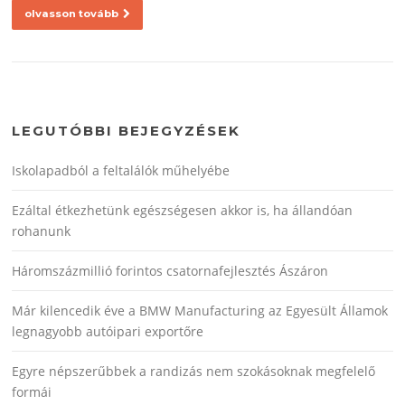
olvasson tovább
LEGUTÓBBI BEJEGYZÉSEK
Iskolapadból a feltalálók műhelyébe
Ezáltal étkezhetünk egészségesen akkor is, ha állandóan
rohanunk
Háromszázmillió forintos csatornafejlesztés Ászáron
Már kilencedik éve a BMW Manufacturing az Egyesült Államok
legnagyobb autóipari exportőre
Egyre népszerűbbek a randizás nem szokásoknak megfelelő
formái