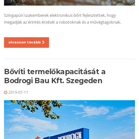
Szingapúri szakemberek elektronikus bőrt fejlesztettek, hogy
megadják az érintés érzését a robotoknak és a művégtagoknak.
olvasson tovább
Bővíti termelőkapacitását a
Bodrogi Bau Kft. Szegeden
2019-07-11