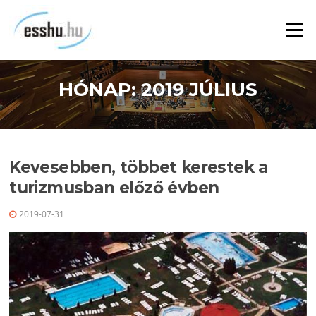
Ugrás
a
Menü
tartalomra
HÓNAP:
2019 JÚLIUS
Kevesebben, többet kerestek a
turizmusban előző évben
2019-07-31