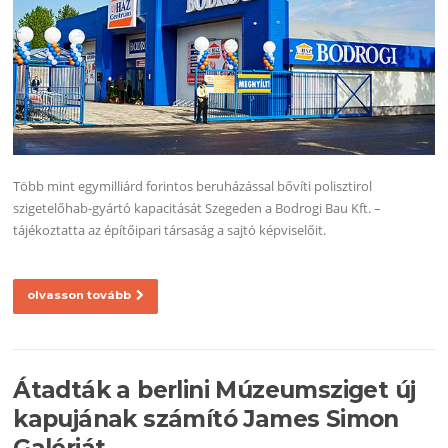
Több mint egymilliárd forintos beruházással bővíti polisztirol
szigetelőhab-gyártó kapacitását Szegeden a Bodrogi Bau Kft. –
tájékoztatta az építőipari társaság a sajtó képviselőit.
olvasson tovább
Átadták a berlini Múzeumsziget új
kapujának számító James Simon