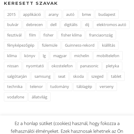
KERESETT SZAVAK
2015
applikáció
arany
autó
bmw
budapest
bulvár
debrecen
dell
digitális
díj
elektromos autó
fesztivál
film
fisher
fisher klíma
franciaország
fényképezőgép
fülemüle
Guinness-rekord
kiállítás
klíma
könyv
lg
magyar
michelin
mobiltelefon
nissan
nyomtató
okostelefon
panasonic
pletyka
salgótarján
samsung
seat
skoda
szeged
tablet
technika
telenor
tudomány
táblagép
verseny
vodafone
állatvilág
Ez a honlap sütiket (cookies) használ, hogy fokozza a
felhasználói élményeket. Ezek hasznosak lehetnek az Ön