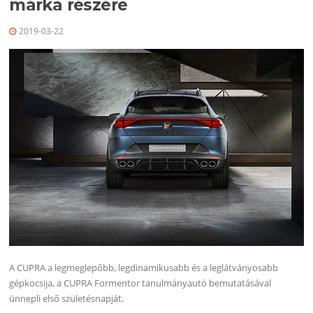
márka részére
2019-03-22
A CUPRA a legmeglepőbb, legdinamikusabb és a leglátványosabb
gépkocsija, a CUPRA Formentor tanulmányautó bemutatásával
ünnepli első születésnapját.