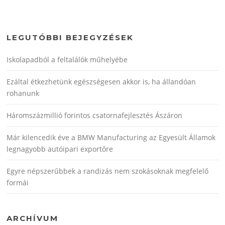
LEGUTÓBBI BEJEGYZÉSEK
Iskolapadból a feltalálók műhelyébe
Ezáltal étkezhetünk egészségesen akkor is, ha állandóan
rohanunk
Háromszázmillió forintos csatornafejlesztés Ászáron
Már kilencedik éve a BMW Manufacturing az Egyesült Államok
legnagyobb autóipari exportőre
Egyre népszerűbbek a randizás nem szokásoknak megfelelő
formái
ARCHÍVUM