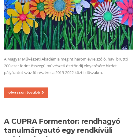
A Magyar Művészeti Akadémia megint három évre szóló, havi bruttó
200 ezer forint összegű művészeti ösztöndíj elnyerésére hirdet
pályázatot száz fő részére, a 2019-2022 közti időszakra.
olvasson tovább
A CUPRA Formentor: rendhagyó
tanulmányautó egy rendkívüli