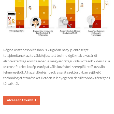
Régiós összehasonlításban is kiugróan nagy jelentőséget
tulajdonítanak az továbbfejlesztett technológiáknak a vásárlói
elkötelezettség erősítésében a magyarországi vállalkozások – derül ki a
Microsoft kelet-közép-európai vállalkozásbeli szereplőkre fókuszáló
felméréséből. A hazai döntéshozók a saját szektorukban sejthető
technológiai áttöréseket illetően is lényegesen derűlátóbbak térségbeli
társaiknál.
olvasson tovább