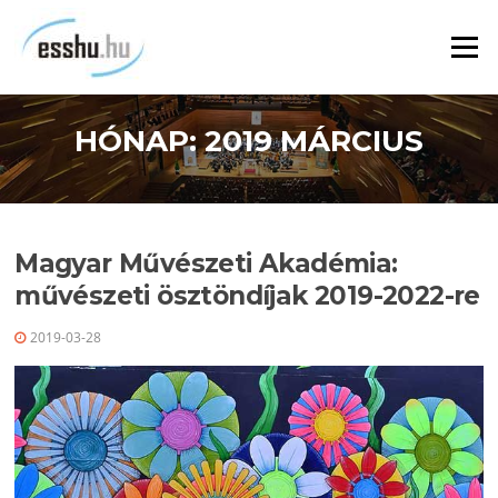
Ugrás
a
Menü
tartalomra
HÓNAP:
2019 MÁRCIUS
Magyar Művészeti Akadémia:
művészeti ösztöndíjak 2019-2022-re
2019-03-28