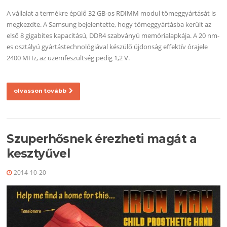
A vállalat a termékre épülő 32 GB-os RDIMM modul tömeggyártását is
megkezdte. A Samsung bejelentette, hogy tömeggyártásba került az
első 8 gigabites kapacitású, DDR4 szabványú memórialapkája. A 20 nm-
es osztályú gyártástechnológiával készülő újdonság effektív órajele
2400 MHz, az üzemfeszültség pedig 1,2 V.
olvasson tovább
Szuperhősnek érezheti magát a
kesztyűvel
2014-10-20