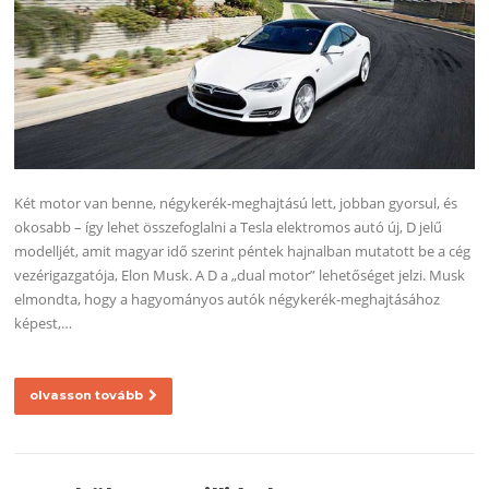
Két motor van benne, négykerék-meghajtású lett, jobban gyorsul, és
okosabb – így lehet összefoglalni a Tesla elektromos autó új, D jelű
modelljét, amit magyar idő szerint péntek hajnalban mutatott be a cég
vezérigazgatója, Elon Musk. A D a „dual motor” lehetőséget jelzi. Musk
elmondta, hogy a hagyományos autók négykerék-meghajtásához
képest,…
olvasson tovább