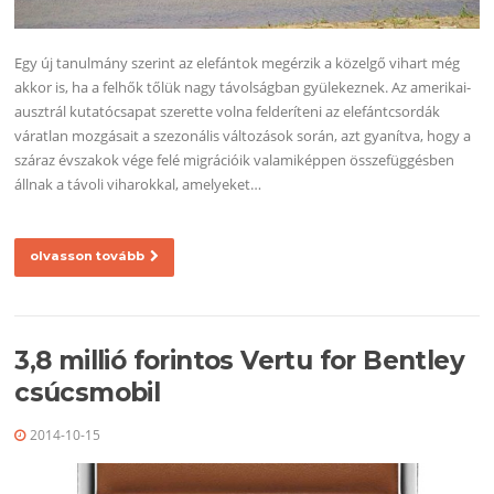
Egy új tanulmány szerint az elefántok megérzik a közelgő vihart még
akkor is, ha a felhők tőlük nagy távolságban gyülekeznek. Az amerikai-
ausztrál kutatócsapat szerette volna felderíteni az elefántcsordák
váratlan mozgásait a szezonális változások során, azt gyanítva, hogy a
száraz évszakok vége felé migrációik valamiképpen összefüggésben
állnak a távoli viharokkal, amelyeket…
olvasson tovább
3,8 millió forintos Vertu for Bentley
csúcsmobil
2014-10-15