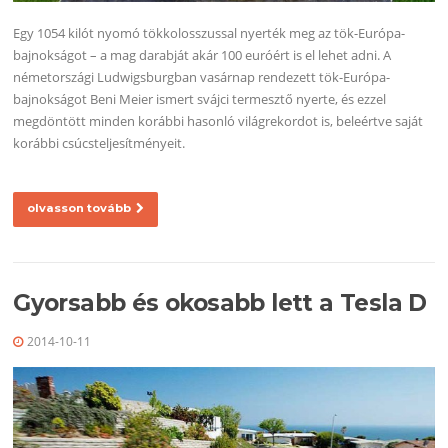
Egy 1054 kilót nyomó tökkolosszussal nyerték meg az tök-Európa-
bajnokságot – a mag darabját akár 100 euróért is el lehet adni. A
németországi Ludwigsburgban vasárnap rendezett tök-Európa-
bajnokságot Beni Meier ismert svájci termesztő nyerte, és ezzel
megdöntött minden korábbi hasonló világrekordot is, beleértve saját
korábbi csúcsteljesítményeit.
olvasson tovább
Gyorsabb és okosabb lett a Tesla D
2014-10-11