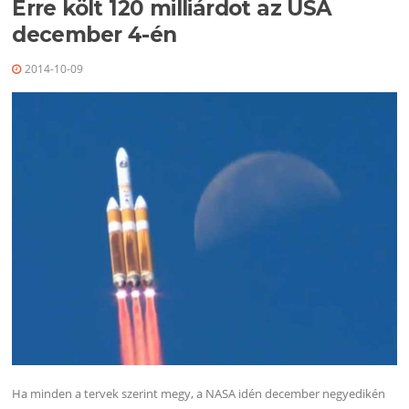
Erre költ 120 milliárdot az USA
december 4-én
2014-10-09
Ha minden a tervek szerint megy, a NASA idén december negyedikén