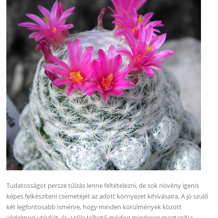
Tudatosságot persze túlzás lenne feltételezni, de sok növény igenis
képes felkészíteni csemetéjét az adott környezet kihívásaira. A jó szülő
két legfontosabb ismérve, hogy minden körülmények között
védelmezi utódját, és a tőle telhető módon mindenre megtanítja,