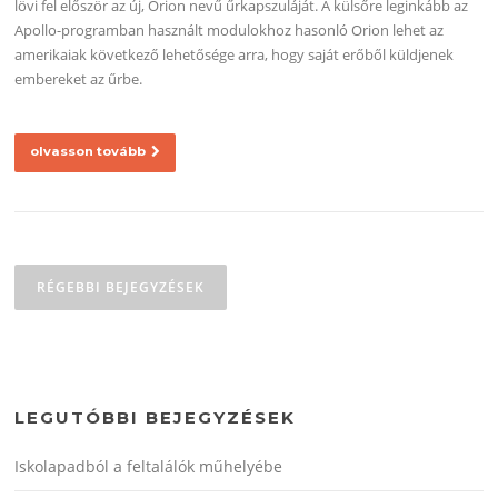
lövi fel először az új, Orion nevű űrkapszuláját. A külsőre leginkább az
Apollo-programban használt modulokhoz hasonló Orion lehet az
amerikaiak következő lehetősége arra, hogy saját erőből küldjenek
embereket az űrbe.
olvasson tovább
Bejegyzés
navigáció
RÉGEBBI BEJEGYZÉSEK
LEGUTÓBBI BEJEGYZÉSEK
Iskolapadból a feltalálók műhelyébe