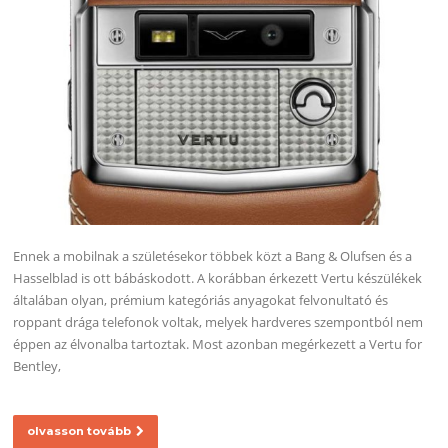
Ennek a mobilnak a születésekor többek közt a Bang & Olufsen és a
Hasselblad is ott bábáskodott. A korábban érkezett Vertu készülékek
általában olyan, prémium kategóriás anyagokat felvonultató és
roppant drága telefonok voltak, melyek hardveres szempontból nem
éppen az élvonalba tartoztak. Most azonban megérkezett a Vertu for
Bentley,
olvasson tovább