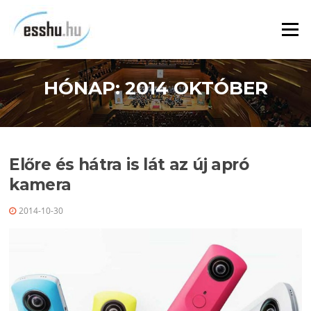
Ugrás
a
Menü
tartalomra
HÓNAP:
2014 OKTÓBER
Előre és hátra is lát az új apró
kamera
2014-10-30