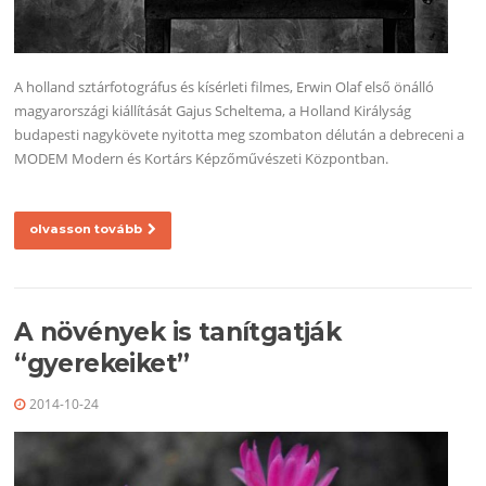
A holland sztárfotográfus és kísérleti filmes, Erwin Olaf első önálló
magyarországi kiállítását Gajus Scheltema, a Holland Királyság
budapesti nagykövete nyitotta meg szombaton délután a debreceni a
MODEM Modern és Kortárs Képzőművészeti Központban.
olvasson tovább
A növények is tanítgatják
“gyerekeiket”
2014-10-24