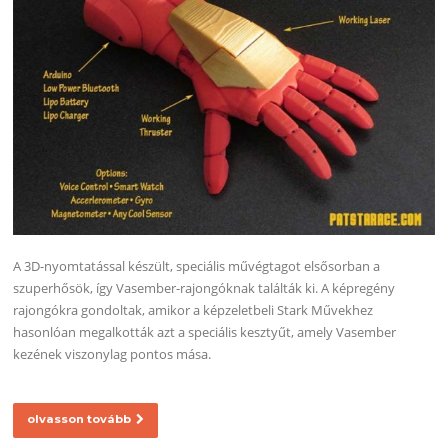
A 3D-nyomtatással készült, speciális művégtagot elsősorban a
szuperhősök, így Vasember-rajongóknak találták ki. A képregény
rajongókra gondoltak, amikor a képzeletbeli Stark Művekhez
hasonlóan megalkották azt a speciális kesztyűt, amely Vasember
kezének viszonylag pontos mása.
olvasson tovább