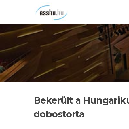
Ugrás
a
tartalomra
Bekerült a Hungari
dobostorta