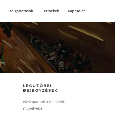
Szolgáltatások
Termékek
Kapcsolat
LEGUTÓBBI
BEJEGYZÉSEK
Iskolapadból a feltalálók
műhelyébe