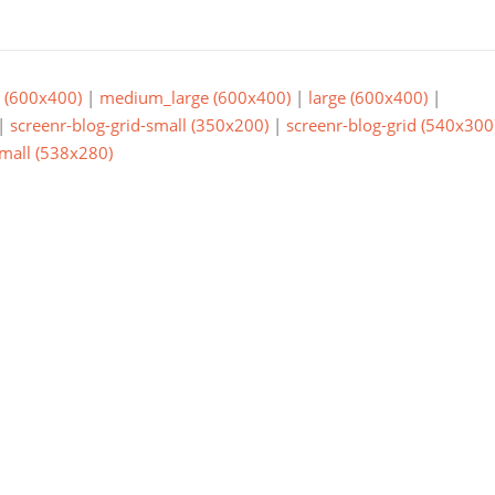
(600x400)
|
medium_large (600x400)
|
large (600x400)
|
|
screenr-blog-grid-small (350x200)
|
screenr-blog-grid (540x300
small (538x280)