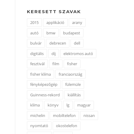
KERESETT SZAVAK
2015
applikáció
arany
autó
bmw
budapest
bulvár
debrecen
dell
digitális
díj
elektromos autó
fesztivál
film
fisher
fisher klíma
franciaország
fényképezőgép
fülemüle
Guinness-rekord
kiállítás
klíma
könyv
lg
magyar
michelin
mobiltelefon
nissan
nyomtató
okostelefon