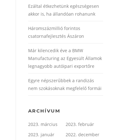
Ezáltal étkezhetünk egészségesen
akkor is, ha állandóan rohanunk
Háromszázmillió forintos
csatornafejlesztés Ászáron
Már kilencedik éve a BMW
Manufacturing az Egyesült Államok
legnagyobb autóipari exportőre
Egyre népszerűbbek a randizás
nem szokásoknak megfelelő formái
ARCHÍVUM
2023. március
2023. február
2023. január
2022. december