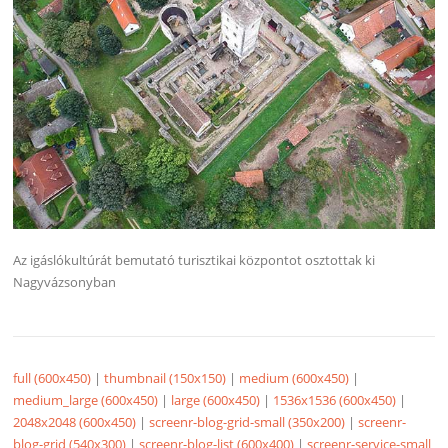
Az igáslókultúrát bemutató turisztikai központot osztottak ki
Nagyvázsonyban
full (600x450)
|
thumbnail (150x150)
|
medium (600x450)
|
medium_large (600x450)
|
large (600x450)
|
1536x1536 (600x450)
|
2048x2048 (600x450)
|
screenr-blog-grid-small (350x200)
|
screenr-
blog-grid (540x300)
|
screenr-blog-list (600x400)
|
screenr-service-small