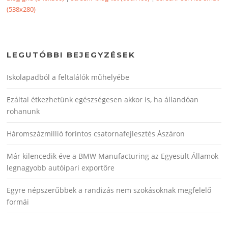
(538x280)
LEGUTÓBBI BEJEGYZÉSEK
Iskolapadból a feltalálók műhelyébe
Ezáltal étkezhetünk egészségesen akkor is, ha állandóan
rohanunk
Háromszázmillió forintos csatornafejlesztés Ászáron
Már kilencedik éve a BMW Manufacturing az Egyesült Államok
legnagyobb autóipari exportőre
Egyre népszerűbbek a randizás nem szokásoknak megfelelő
formái