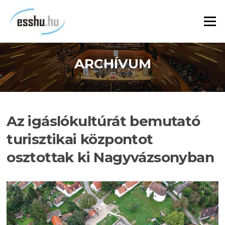
Ugrás
a
Menü
tartalomra
ARCHÍVUM
Az igáslókultúrát bemutató
turisztikai központot
osztottak ki Nagyvázsonyban