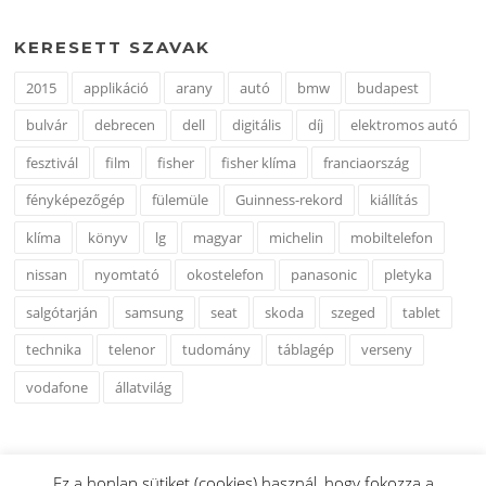
KERESETT SZAVAK
2015
applikáció
arany
autó
bmw
budapest
bulvár
debrecen
dell
digitális
díj
elektromos autó
fesztivál
film
fisher
fisher klíma
franciaország
fényképezőgép
fülemüle
Guinness-rekord
kiállítás
klíma
könyv
lg
magyar
michelin
mobiltelefon
nissan
nyomtató
okostelefon
panasonic
pletyka
salgótarján
samsung
seat
skoda
szeged
tablet
technika
telenor
tudomány
táblagép
verseny
vodafone
állatvilág
Ez a honlap sütiket (cookies) használ, hogy fokozza a