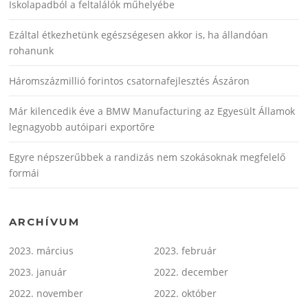
Iskolapadból a feltalálók műhelyébe
Ezáltal étkezhetünk egészségesen akkor is, ha állandóan
rohanunk
Háromszázmillió forintos csatornafejlesztés Ászáron
Már kilencedik éve a BMW Manufacturing az Egyesült Államok
legnagyobb autóipari exportőre
Egyre népszerűbbek a randizás nem szokásoknak megfelelő
formái
ARCHÍVUM
2023. március
2023. február
2023. január
2022. december
2022. november
2022. október