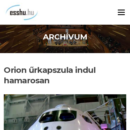
Ugrás
a
Menü
tartalomra
ARCHÍVUM
Orion űrkapszula indul
hamarosan