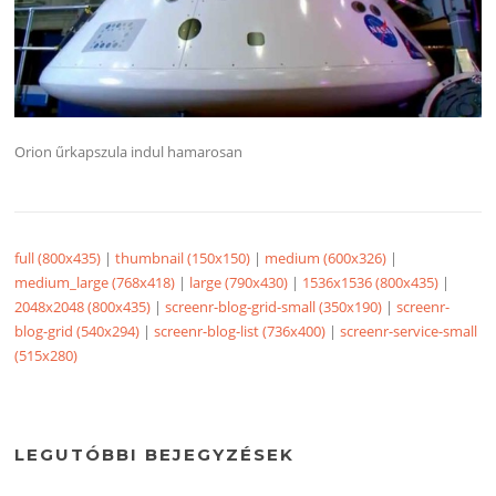
Orion űrkapszula indul hamarosan
full (800x435)
|
thumbnail (150x150)
|
medium (600x326)
|
medium_large (768x418)
|
large (790x430)
|
1536x1536 (800x435)
|
2048x2048 (800x435)
|
screenr-blog-grid-small (350x190)
|
screenr-
blog-grid (540x294)
|
screenr-blog-list (736x400)
|
screenr-service-small
(515x280)
LEGUTÓBBI BEJEGYZÉSEK