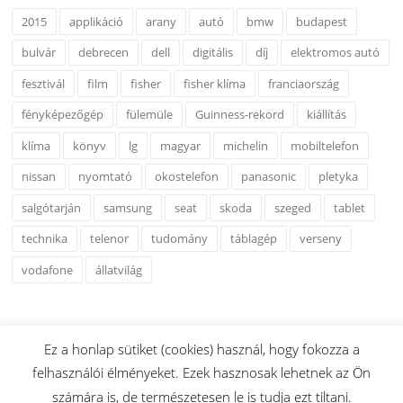
2015
applikáció
arany
autó
bmw
budapest
bulvár
debrecen
dell
digitális
díj
elektromos autó
fesztivál
film
fisher
fisher klíma
franciaország
fényképezőgép
fülemüle
Guinness-rekord
kiállítás
klíma
könyv
lg
magyar
michelin
mobiltelefon
nissan
nyomtató
okostelefon
panasonic
pletyka
salgótarján
samsung
seat
skoda
szeged
tablet
technika
telenor
tudomány
táblagép
verseny
vodafone
állatvilág
Ez a honlap sütiket (cookies) használ, hogy fokozza a
felhasználói élményeket. Ezek hasznosak lehetnek az Ön
Copyright © 2026 www.esshu.hu. Minden Jog Fenntartva.
számára is, de természetesen le is tudja ezt tiltani.