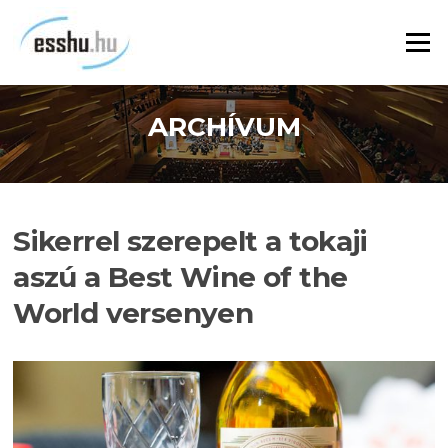
Ugrás
a
Menü
tartalomra
ARCHÍVUM
Sikerrel szerepelt a tokaji
aszú a Best Wine of the
World versenyen