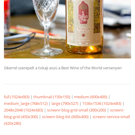
Sikerrel szerepelt a tokaji aszú a Best Wine of the World versenyen
full (1024x683)
|
thumbnail (150x150)
|
medium (600x400)
|
medium_large (768x512)
|
large (790x527)
|
1536x1536 (1024x683)
|
2048x2048 (1024x683)
|
screenr-blog-grid-small (300x200)
|
screenr-
blog-grid (450x300)
|
screenr-blog-list (600x400)
|
screenr-service-small
(420x280)