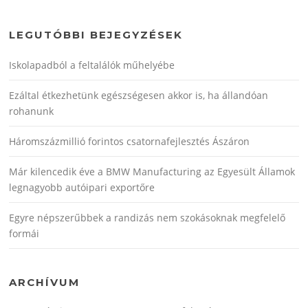
LEGUTÓBBI BEJEGYZÉSEK
Iskolapadból a feltalálók műhelyébe
Ezáltal étkezhetünk egészségesen akkor is, ha állandóan
rohanunk
Háromszázmillió forintos csatornafejlesztés Ászáron
Már kilencedik éve a BMW Manufacturing az Egyesült Államok
legnagyobb autóipari exportőre
Egyre népszerűbbek a randizás nem szokásoknak megfelelő
formái
ARCHÍVUM