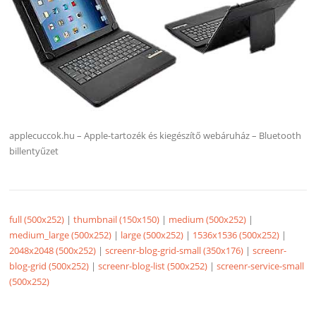
applecuccok.hu – Apple-tartozék és kiegészítő webáruház – Bluetooth
billentyűzet
full (500x252)
|
thumbnail (150x150)
|
medium (500x252)
|
medium_large (500x252)
|
large (500x252)
|
1536x1536 (500x252)
|
2048x2048 (500x252)
|
screenr-blog-grid-small (350x176)
|
screenr-
blog-grid (500x252)
|
screenr-blog-list (500x252)
|
screenr-service-small
(500x252)