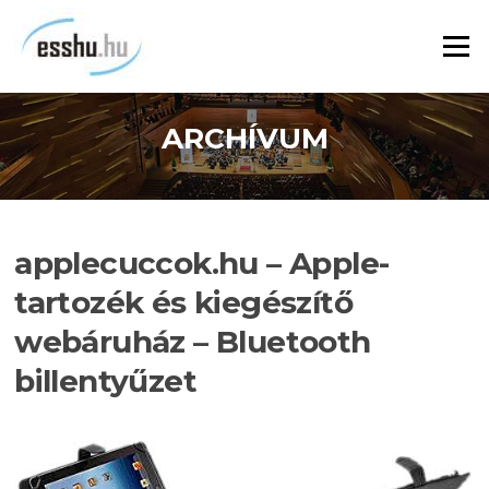
Ugrás
a
Menü
tartalomra
ARCHÍVUM
applecuccok.hu – Apple-
tartozék és kiegészítő
webáruház – Bluetooth
billentyűzet