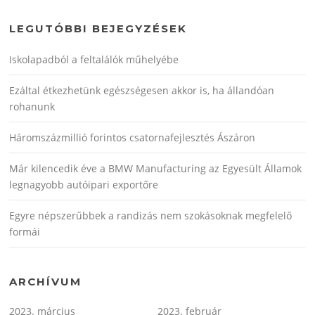
LEGUTÓBBI BEJEGYZÉSEK
Iskolapadból a feltalálók műhelyébe
Ezáltal étkezhetünk egészségesen akkor is, ha állandóan
rohanunk
Háromszázmillió forintos csatornafejlesztés Ászáron
Már kilencedik éve a BMW Manufacturing az Egyesült Államok
legnagyobb autóipari exportőre
Egyre népszerűbbek a randizás nem szokásoknak megfelelő
formái
ARCHÍVUM
2023. március
2023. február