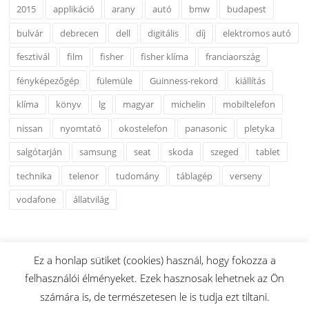
2015
applikáció
arany
autó
bmw
budapest
bulvár
debrecen
dell
digitális
díj
elektromos autó
fesztivál
film
fisher
fisher klíma
franciaország
fényképezőgép
fülemüle
Guinness-rekord
kiállítás
klíma
könyv
lg
magyar
michelin
mobiltelefon
nissan
nyomtató
okostelefon
panasonic
pletyka
salgótarján
samsung
seat
skoda
szeged
tablet
technika
telenor
tudomány
táblagép
verseny
vodafone
állatvilág
Ez a honlap sütiket (cookies) használ, hogy fokozza a
felhasználói élményeket. Ezek hasznosak lehetnek az Ön
Copyright © 2026 www.esshu.hu. Minden Jog Fenntartva.
számára is, de természetesen le is tudja ezt tiltani.