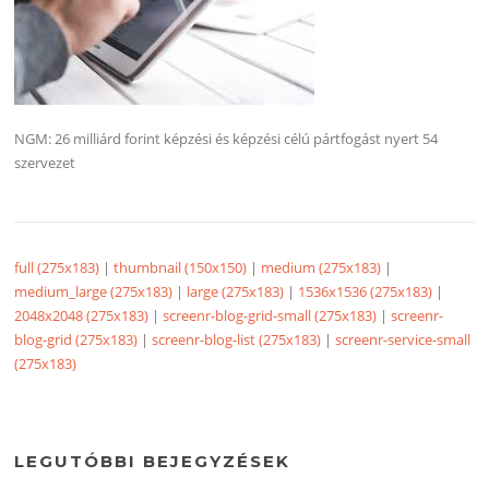
NGM: 26 milliárd forint képzési és képzési célú pártfogást nyert 54
szervezet
full (275x183)
|
thumbnail (150x150)
|
medium (275x183)
|
medium_large (275x183)
|
large (275x183)
|
1536x1536 (275x183)
|
2048x2048 (275x183)
|
screenr-blog-grid-small (275x183)
|
screenr-
blog-grid (275x183)
|
screenr-blog-list (275x183)
|
screenr-service-small
(275x183)
LEGUTÓBBI BEJEGYZÉSEK