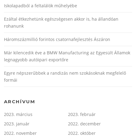
Iskolapadból a feltalálók műhelyébe
Ezáltal étkezhetünk egészségesen akkor is, ha állandóan
rohanunk
Háromszázmillió forintos csatornafejlesztés Ászáron
Már kilencedik éve a BMW Manufacturing az Egyesült Államok
legnagyobb autóipari exportőre
Egyre népszerűbbek a randizás nem szokásoknak megfelelő
formái
ARCHÍVUM
2023. március
2023. február
2023. január
2022. december
2022. november
2022. október