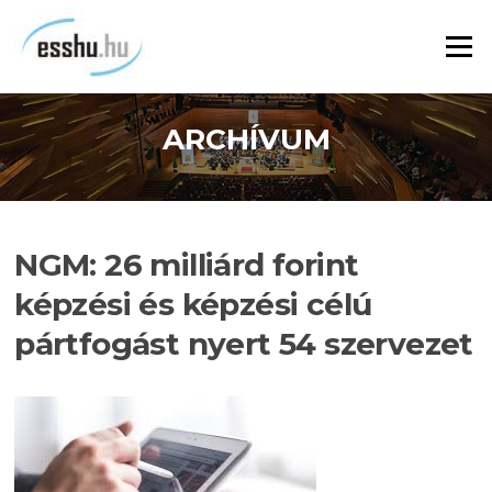
Ugrás
a
Menü
tartalomra
ARCHÍVUM
NGM: 26 milliárd forint
képzési és képzési célú
pártfogást nyert 54 szervezet