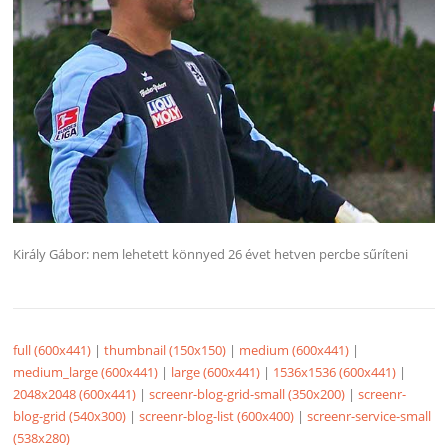
Király Gábor: nem lehetett könnyed 26 évet hetven percbe sűríteni
full (600x441)
|
thumbnail (150x150)
|
medium (600x441)
|
medium_large (600x441)
|
large (600x441)
|
1536x1536 (600x441)
|
2048x2048 (600x441)
|
screenr-blog-grid-small (350x200)
|
screenr-
blog-grid (540x300)
|
screenr-blog-list (600x400)
|
screenr-service-small
(538x280)