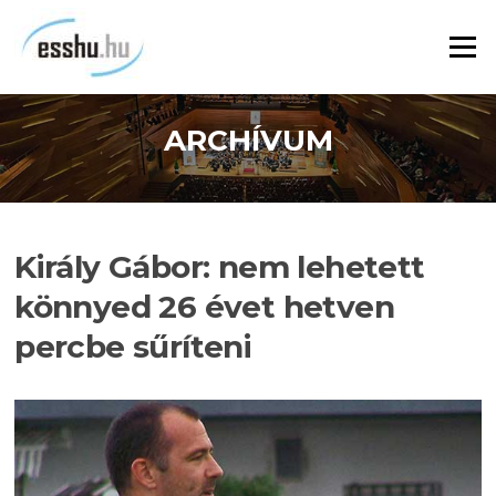
Ugrás
a
Menü
tartalomra
ARCHÍVUM
Király Gábor: nem lehetett
könnyed 26 évet hetven
percbe sűríteni