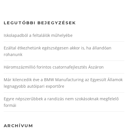
LEGUTÓBBI BEJEGYZÉSEK
Iskolapadból a feltalálók műhelyébe
Ezáltal étkezhetünk egészségesen akkor is, ha állandóan
rohanunk
Háromszázmillió forintos csatornafejlesztés Ászáron
Már kilencedik éve a BMW Manufacturing az Egyesült Államok
legnagyobb autóipari exportőre
Egyre népszerűbbek a randizás nem szokásoknak megfelelő
formái
ARCHÍVUM