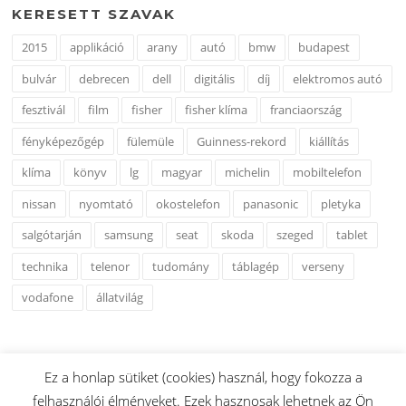
KERESETT SZAVAK
2015
applikáció
arany
autó
bmw
budapest
bulvár
debrecen
dell
digitális
díj
elektromos autó
fesztivál
film
fisher
fisher klíma
franciaország
fényképezőgép
fülemüle
Guinness-rekord
kiállítás
klíma
könyv
lg
magyar
michelin
mobiltelefon
nissan
nyomtató
okostelefon
panasonic
pletyka
salgótarján
samsung
seat
skoda
szeged
tablet
technika
telenor
tudomány
táblagép
verseny
vodafone
állatvilág
Ez a honlap sütiket (cookies) használ, hogy fokozza a
felhasználói élményeket. Ezek hasznosak lehetnek az Ön