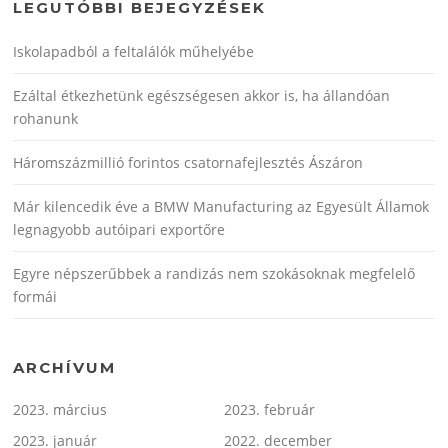
LEGUTÓBBI BEJEGYZÉSEK
Iskolapadból a feltalálók műhelyébe
Ezáltal étkezhetünk egészségesen akkor is, ha állandóan
rohanunk
Háromszázmillió forintos csatornafejlesztés Ászáron
Már kilencedik éve a BMW Manufacturing az Egyesült Államok
legnagyobb autóipari exportőre
Egyre népszerűbbek a randizás nem szokásoknak megfelelő
formái
ARCHÍVUM
2023. március
2023. február
2023. január
2022. december