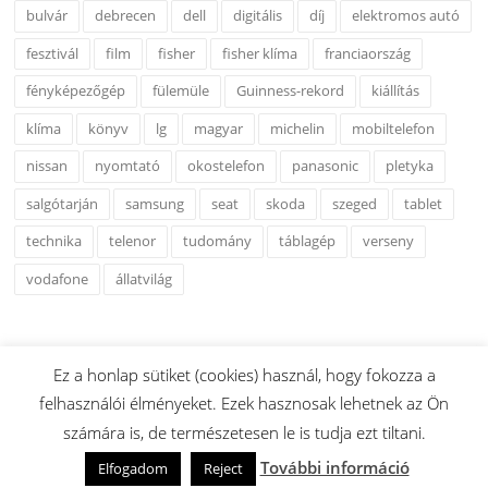
bulvár
debrecen
dell
digitális
díj
elektromos autó
fesztivál
film
fisher
fisher klíma
franciaország
fényképezőgép
fülemüle
Guinness-rekord
kiállítás
klíma
könyv
lg
magyar
michelin
mobiltelefon
nissan
nyomtató
okostelefon
panasonic
pletyka
salgótarján
samsung
seat
skoda
szeged
tablet
technika
telenor
tudomány
táblagép
verseny
vodafone
állatvilág
Ez a honlap sütiket (cookies) használ, hogy fokozza a
felhasználói élményeket. Ezek hasznosak lehetnek az Ön
Copyright © 2026 www.esshu.hu. Minden Jog Fenntartva.
számára is, de természetesen le is tudja ezt tiltani.
Screenr parallax theme
által FameThemes
További információ
Elfogadom
Reject