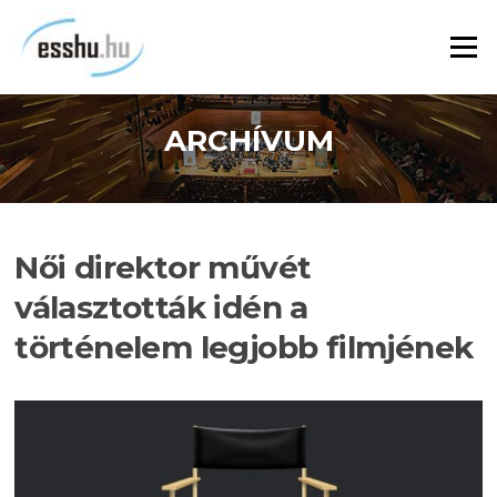
Ugrás
a
Menü
tartalomra
ARCHÍVUM
Női direktor művét
választották idén a
történelem legjobb filmjének