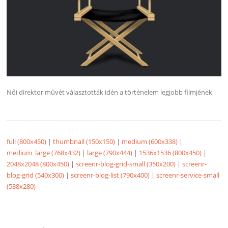
Női direktor művét választották idén a történelem legjobb filmjének
full (800x450)
|
thumbnail (150x150)
|
medium (600x338)
|
medium_large (768x432)
|
large (790x444)
|
1536x1536 (800x450)
|
2048x2048 (800x450)
|
screenr-blog-grid-small (350x200)
|
screenr-
blog-grid (540x300)
|
screenr-blog-list (790x400)
|
screenr-service-small
(538x280)