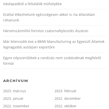
Iskolapadból a feltalálók műhelyébe
Ezáltal étkezhetünk egészségesen akkor is, ha állandóan
rohanunk
Háromszázmillió forintos csatornafejlesztés Ászáron
Már kilencedik éve a BMW Manufacturing az Egyesült Államok
legnagyobb autóipari exportőre
Egyre népszerűbbek a randizás nem szokásoknak megfelelő
formái
ARCHÍVUM
2023. március
2023. február
2023. január
2022. december
2022. november
2022. október