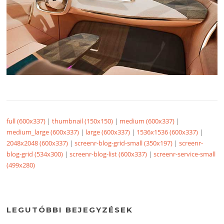
full (600x337)
|
thumbnail (150x150)
|
medium (600x337)
|
medium_large (600x337)
|
large (600x337)
|
1536x1536 (600x337)
|
2048x2048 (600x337)
|
screenr-blog-grid-small (350x197)
|
screenr-
blog-grid (534x300)
|
screenr-blog-list (600x337)
|
screenr-service-small
(499x280)
LEGUTÓBBI BEJEGYZÉSEK