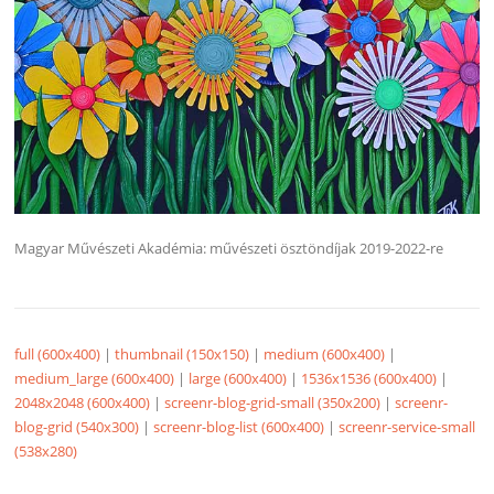
Magyar Művészeti Akadémia: művészeti ösztöndíjak 2019-2022-re
full (600x400)
|
thumbnail (150x150)
|
medium (600x400)
|
medium_large (600x400)
|
large (600x400)
|
1536x1536 (600x400)
|
2048x2048 (600x400)
|
screenr-blog-grid-small (350x200)
|
screenr-
blog-grid (540x300)
|
screenr-blog-list (600x400)
|
screenr-service-small
(538x280)