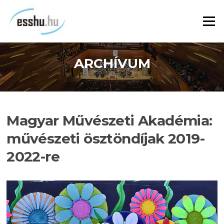
Ugrás
a
Menü
tartalomra
ARCHÍVUM
Magyar Művészeti Akadémia:
művészeti ösztöndíjak 2019-
2022-re