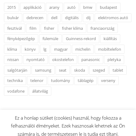
2015
applikáció
arany
autó
bmw
budapest
bulvár
debrecen
dell
digitális
díj
elektromos autó
fesztivál
film
fisher
fisher klíma
franciaország
fényképezőgép
fülemüle
Guinness-rekord
kiállítás
klíma
könyv
lg
magyar
michelin
mobiltelefon
nissan
nyomtató
okostelefon
panasonic
pletyka
salgótarján
samsung
seat
skoda
szeged
tablet
technika
telenor
tudomány
táblagép
verseny
vodafone
állatvilág
Ez a honlap sütiket (cookies) használ, hogy fokozza a
felhasználói élményeket. Ezek hasznosak lehetnek az Ön
Copyright © 2026 www.esshu.hu. Minden Jog Fenntartva.
számára is, de természetesen le is tudja ezt tiltani.