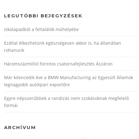
LEGUTÓBBI BEJEGYZÉSEK
Iskolapadból a feltalálók műhelyébe
Ezáltal étkezhetünk egészségesen akkor is, ha állandóan
rohanunk
Háromszázmillió forintos csatornafejlesztés Ászáron
Már kilencedik éve a BMW Manufacturing az Egyesült Államok
legnagyobb autóipari exportőre
Egyre népszerűbbek a randizás nem szokásoknak megfelelő
formái
ARCHÍVUM