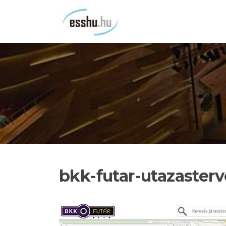
Ugrás
a
tartalomra
bkk-futar-utazasterv