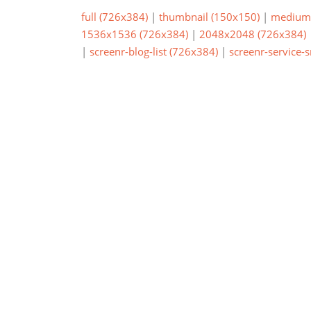
full (726x384)
|
thumbnail (150x150)
|
medium 
1536x1536 (726x384)
|
2048x2048 (726x384)
|
screenr-blog-list (726x384)
|
screenr-service-