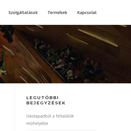
Szolgáltatások
Termékek
Kapcsolat
LEGUTÓBBI
BEJEGYZÉSEK
Iskolapadból a feltalálók
műhelyébe