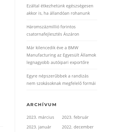
Ezáltal étkezhetünk egészségesen
akkor is, ha állandóan rohanunk
Háromszázmillió forintos
csatornafejlesztés Ászáron
Már kilencedik éve a BMW
Manufacturing az Egyesült Államok
legnagyobb autóipari exportőre
Egyre népszerűbbek a randizás
nem szokásoknak megfelelő formái
ARCHÍVUM
2023. március
2023. február
2023. január
2022. december