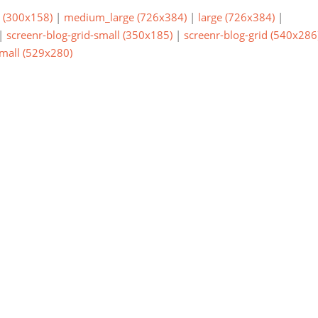
(300x158)
|
medium_large (726x384)
|
large (726x384)
|
|
screenr-blog-grid-small (350x185)
|
screenr-blog-grid (540x286
small (529x280)