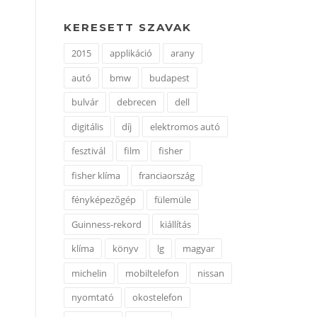
KERESETT SZAVAK
2015
applikáció
arany
autó
bmw
budapest
bulvár
debrecen
dell
digitális
díj
elektromos autó
fesztivál
film
fisher
fisher klíma
franciaország
fényképezőgép
fülemüle
Guinness-rekord
kiállítás
klíma
könyv
lg
magyar
michelin
mobiltelefon
nissan
nyomtató
okostelefon