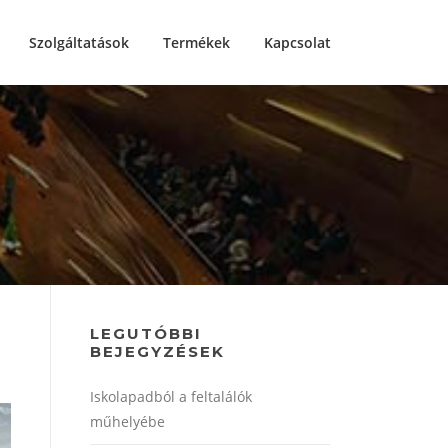
Szolgáltatások
Termékek
Kapcsolat
LEGUTÓBBI
BEJEGYZÉSEK
Iskolapadból a feltalálók
műhelyébe