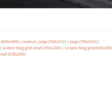
(600x400)
|
medium_large (768x512)
|
large (790x526)
|
|
screenr-blog-grid-small (350x200)
|
screenr-blog-grid (540x300
small (538x280)