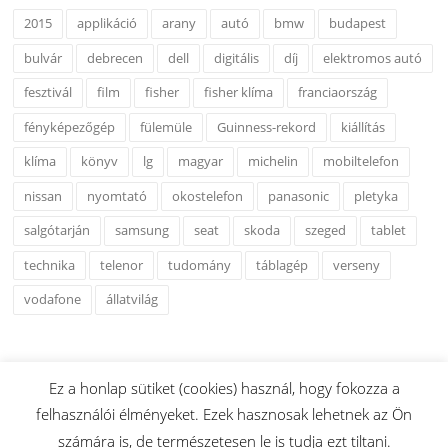
2015
applikáció
arany
autó
bmw
budapest
bulvár
debrecen
dell
digitális
díj
elektromos autó
fesztivál
film
fisher
fisher klíma
franciaország
fényképezőgép
fülemüle
Guinness-rekord
kiállítás
klíma
könyv
lg
magyar
michelin
mobiltelefon
nissan
nyomtató
okostelefon
panasonic
pletyka
salgótarján
samsung
seat
skoda
szeged
tablet
technika
telenor
tudomány
táblagép
verseny
vodafone
állatvilág
Ez a honlap sütiket (cookies) használ, hogy fokozza a
felhasználói élményeket. Ezek hasznosak lehetnek az Ön
Copyright © 2026 www.esshu.hu. Minden Jog Fenntartva.
számára is, de természetesen le is tudja ezt tiltani.