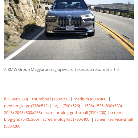
A BMW Group Magyarország új éves értékesítési rekordot ért el
full (800x533)
|
thumbnail (150x150)
|
medium (600x400)
|
medium_large (768x512)
|
large (790x526)
|
1536x1536 (800x533)
|
2048x2048 (800x533)
|
screenr-blog-grid-small (350x200)
|
screenr-
blog-grid (540x300)
|
screenr-blog-list (790x400)
|
screenr-service-small
(538x280)