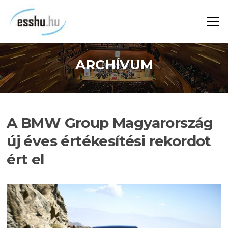
Ugrás
a
Menü
tartalomra
ARCHÍVUM
A BMW Group Magyarország
új éves értékesítési rekordot
ért el