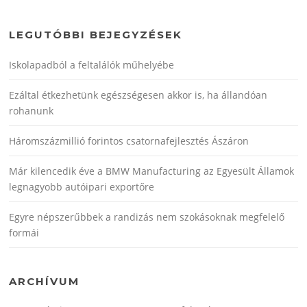
LEGUTÓBBI BEJEGYZÉSEK
Iskolapadból a feltalálók műhelyébe
Ezáltal étkezhetünk egészségesen akkor is, ha állandóan
rohanunk
Háromszázmillió forintos csatornafejlesztés Ászáron
Már kilencedik éve a BMW Manufacturing az Egyesült Államok
legnagyobb autóipari exportőre
Egyre népszerűbbek a randizás nem szokásoknak megfelelő
formái
ARCHÍVUM