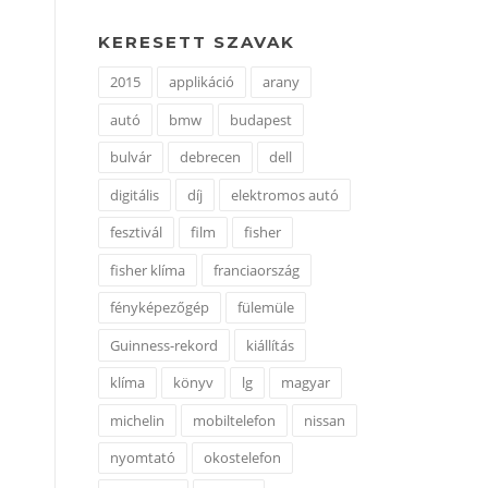
KERESETT SZAVAK
2015
applikáció
arany
autó
bmw
budapest
bulvár
debrecen
dell
digitális
díj
elektromos autó
fesztivál
film
fisher
fisher klíma
franciaország
fényképezőgép
fülemüle
Guinness-rekord
kiállítás
klíma
könyv
lg
magyar
michelin
mobiltelefon
nissan
nyomtató
okostelefon