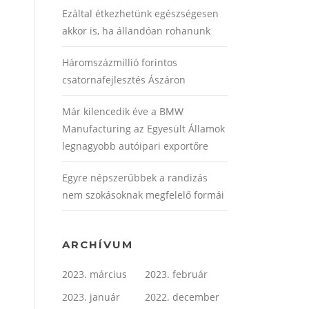
Ezáltal étkezhetünk egészségesen
akkor is, ha állandóan rohanunk
Háromszázmillió forintos
csatornafejlesztés Ászáron
Már kilencedik éve a BMW
Manufacturing az Egyesült Államok
legnagyobb autóipari exportőre
Egyre népszerűbbek a randizás
nem szokásoknak megfelelő formái
ARCHÍVUM
2023. március
2023. február
2023. január
2022. december