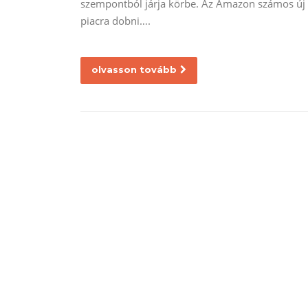
szempontból járja körbe. Az Amazon számos új e
piacra dobni….
olvasson tovább