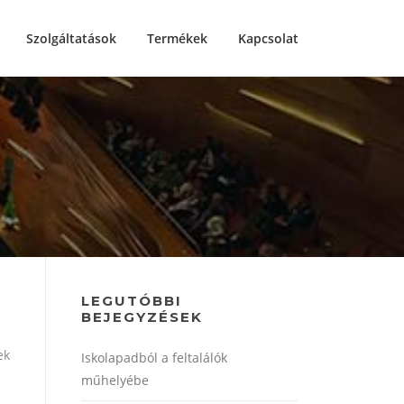
Szolgáltatások
Termékek
Kapcsolat
LEGUTÓBBI
BEJEGYZÉSEK
ek
Iskolapadból a feltalálók
műhelyébe