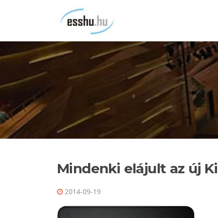
Ugrás
a
tartalomra
Mindenki elájult az új K
2014-09-19