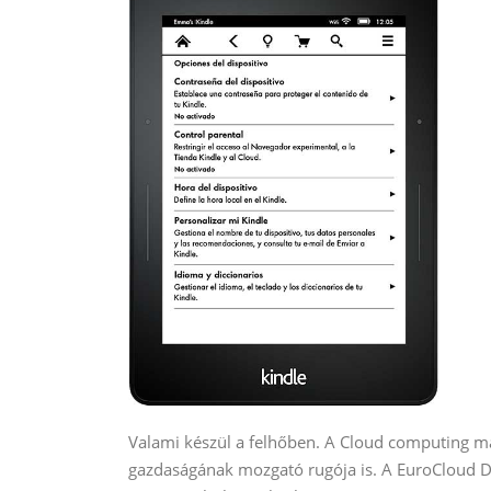
Valami készül a felhőben. A Cloud computing m
gazdaságának mozgató rugója is. A EuroCloud D