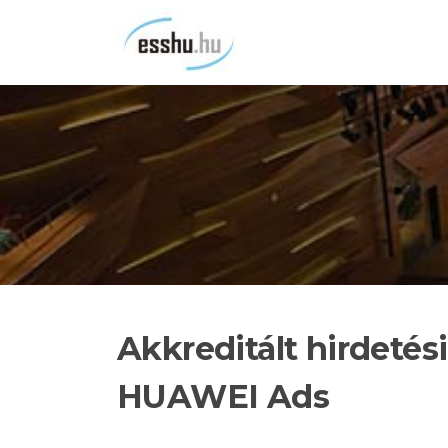
Ugrás
a
tartalomra
Akkreditált hirdetés
HUAWEI Ads