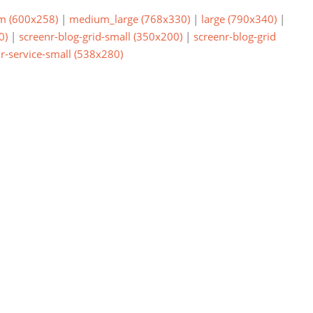
m (600x258)
|
medium_large (768x330)
|
large (790x340)
|
0)
|
screenr-blog-grid-small (350x200)
|
screenr-blog-grid
r-service-small (538x280)