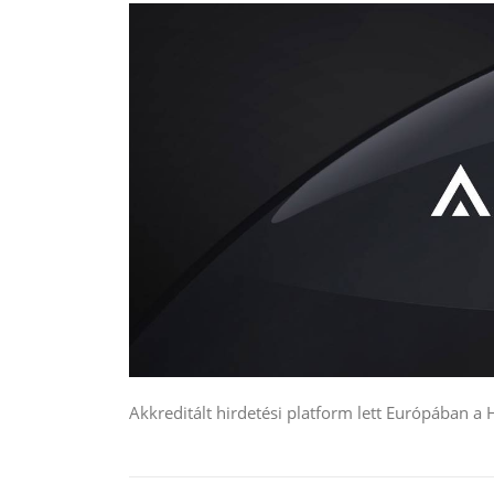
Akkreditált hirdetési platform lett Európában 