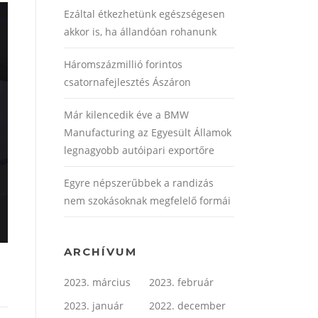
Ezáltal étkezhetünk egészségesen
akkor is, ha állandóan rohanunk
Háromszázmillió forintos
csatornafejlesztés Ászáron
Már kilencedik éve a BMW
Manufacturing az Egyesült Államok
legnagyobb autóipari exportőre
Egyre népszerűbbek a randizás
nem szokásoknak megfelelő formái
ARCHÍVUM
2023. március
2023. február
2023. január
2022. december