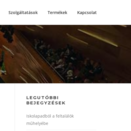
Szolgáltatások
Termékek
Kapcsolat
LEGUTÓBBI
BEJEGYZÉSEK
Iskolapadból a feltalálók
műhelyébe