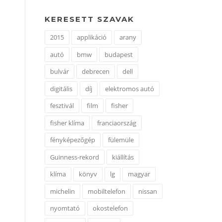
KERESETT SZAVAK
2015
applikáció
arany
autó
bmw
budapest
bulvár
debrecen
dell
digitális
díj
elektromos autó
fesztivál
film
fisher
fisher klíma
franciaország
fényképezőgép
fülemüle
Guinness-rekord
kiállítás
klíma
könyv
lg
magyar
michelin
mobiltelefon
nissan
nyomtató
okostelefon