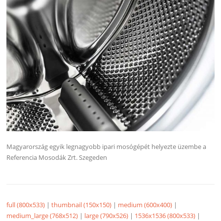
Magyarország egyik legnagyobb ipari mosógépét helyezte üzembe a
Referencia Mosodák Zrt. Szegeden
full (800x533)
|
thumbnail (150x150)
|
medium (600x400)
|
medium_large (768x512)
|
large (790x526)
|
1536x1536 (800x533)
|