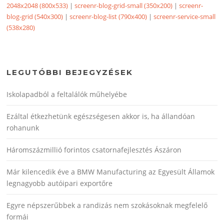
2048x2048 (800x533)
|
screenr-blog-grid-small (350x200)
|
screenr-
blog-grid (540x300)
|
screenr-blog-list (790x400)
|
screenr-service-small
(538x280)
LEGUTÓBBI BEJEGYZÉSEK
Iskolapadból a feltalálók műhelyébe
Ezáltal étkezhetünk egészségesen akkor is, ha állandóan
rohanunk
Háromszázmillió forintos csatornafejlesztés Ászáron
Már kilencedik éve a BMW Manufacturing az Egyesült Államok
legnagyobb autóipari exportőre
Egyre népszerűbbek a randizás nem szokásoknak megfelelő
formái