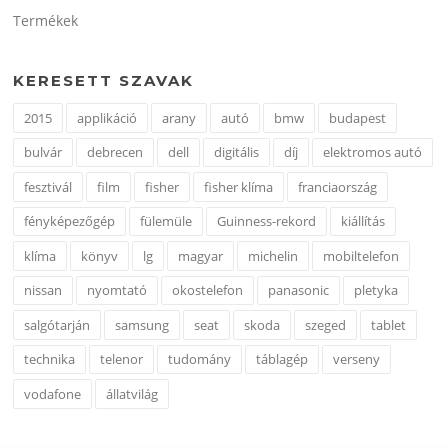
Termékek
KERESETT SZAVAK
2015
applikáció
arany
autó
bmw
budapest
bulvár
debrecen
dell
digitális
díj
elektromos autó
fesztivál
film
fisher
fisher klíma
franciaország
fényképezőgép
fülemüle
Guinness-rekord
kiállítás
klíma
könyv
lg
magyar
michelin
mobiltelefon
nissan
nyomtató
okostelefon
panasonic
pletyka
salgótarján
samsung
seat
skoda
szeged
tablet
technika
telenor
tudomány
táblagép
verseny
vodafone
állatvilág