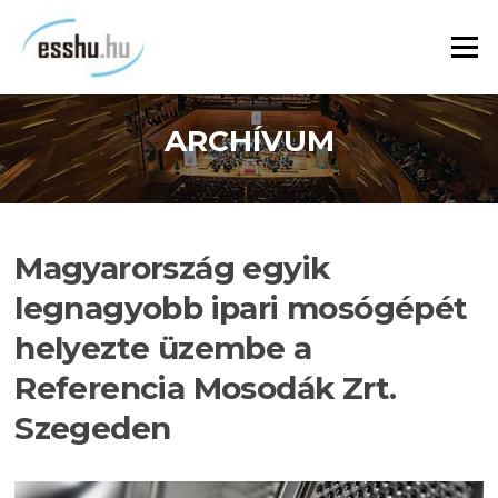
Ugrás
a
Menü
tartalomra
ARCHÍVUM
Magyarország egyik
legnagyobb ipari mosógépét
helyezte üzembe a
Referencia Mosodák Zrt.
Szegeden