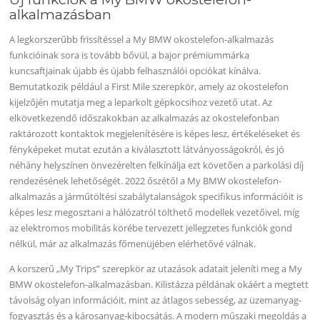
alkalmazásban
A legkorszerűbb frissítéssel a My BMW okostelefon-alkalmazás
funkcióinak sora is tovább bővül, a bajor prémiummárka
kuncsaftjainak újabb és újabb felhasználói opciókat kínálva.
Bemutatkozik például a First Mile szerepkör, amely az okostelefon
kijelzőjén mutatja meg a leparkolt gépkocsihoz vezető utat. Az
elkövetkezendő időszakokban az alkalmazás az okostelefonban
raktározott kontaktok megjelenítésére is képes lesz, értékeléseket és
fényképeket mutat ezután a kiválasztott látványosságokról, és jó
néhány helyszínen önvezérelten felkínálja ezt követően a parkolási díj
rendezésének lehetőségét. 2022 őszétől a My BMW okostelefon-
alkalmazás a járműtöltési szabálytalanságok specifikus információit is
képes lesz megosztani a hálózatról tölthető modellek vezetőivel, míg
az elektromos mobilitás körébe tervezett jellegzetes funkciók gond
nélkül, már az alkalmazás főmenüjében elérhetővé válnak.
A korszerű „My Trips” szerepkör az utazások adatait jeleníti meg a My
BMW okostelefon-alkalmazásban. Kilistázza példának okáért a megtett
távolság olyan információit, mint az átlagos sebesség, az üzemanyag-
fogyasztás és a károsanyag-kibocsátás. A modern műszaki megoldás a