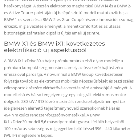
hatékonyságát. A tisztán elektromos meghajtású BMW i4 és a BMW 2-
es Active Tourer palettáján új belépő szintű modell mutatkozik be, a
BMW 1-es széria és a BMW 2-es Gran Coupé részére innovációs csomag
érkezik, míg a vezetés élményét, a menetkomfortot és az utazás
biztonságát számtalan digitális újítás emeli új szintre.
BMW X1 és BMW iX1: következetes
elektrifikáció új aspektusból
A BMW iX1 xDrive30 a bajor prémiummárka első olyan modellje a
prémium kompakt szegmensben, amely az összkerékhajtást zéró
emisszióval párosítja. A nóvummal a BMW Group következetesen
folytatja tovább az elektromos mobilitás népszerűsítését és teszi széles
célcsoportok részére elérhetővé a vezetés zéró emissziójú élményét. A
modell első és hátsó tengelyén egy-egy integrált elektromos motor
dolgozik, 230 kW / 313 lóerő maximális rendszerteljesítménnyel (az
ideiglenesen elérhető teljesítménynövelő szerepkörnek hála) és
494 Nm csúcs rendszer-forgatónyomatékkal. A BMW
iX1 xDrive30 modell 5,6 másodperc alatt gyorsul fel álló helyzetből
100 km/órás sebességre, míg egyetlen feltöltéssel 396 – 440 kilométer
(WLTP) megtételére képes.