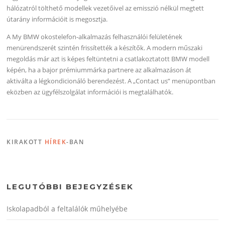
hálózatról tölthető modellek vezetőivel az emisszió nélkül megtett
útarány információit is megosztja.
A My BMW okostelefon-alkalmazás felhasználói felületének
menürendszerét szintén frissítették a készítők. A modern műszaki
megoldás már azt is képes feltüntetni a csatlakoztatott BMW modell
képén, ha a bajor prémiummárka partnere az alkalmazáson át
aktiválta a légkondicionáló berendezést. A „Contact us” menüpontban
eközben az ügyfélszolgálat információi is megtalálhatók.
KIRAKOTT
HÍREK
-BAN
LEGUTÓBBI BEJEGYZÉSEK
Iskolapadból a feltalálók műhelyébe