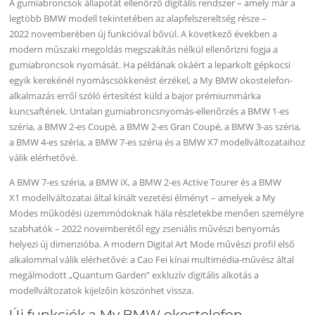
A gumiabroncsok állapotát ellenőrző digitális rendszer – amely már a
legtöbb BMW modell tekintetében az alapfelszereltség része –
2022 novemberében új funkcióval bővül. A következő években a
modern műszaki megoldás megszakítás nélkül ellenőrizni fogja a
gumiabroncsok nyomását. Ha példának okáért a leparkolt gépkocsi
egyik kerekénél nyomáscsökkenést érzékel, a My BMW okostelefon-
alkalmazás erről szóló értesítést küld a bajor prémiummárka
kuncsaftének. Untalan gumiabroncsnyomás-ellenőrzés a BMW 1-es
széria, a BMW 2-es Coupé, a BMW 2-es Gran Coupé, a BMW 3-as széria,
a BMW 4-es széria, a BMW 7-es széria és a BMW X7 modellváltozataihoz
válik elérhetővé.
A BMW 7-es széria, a BMW iX, a BMW 2-es Active Tourer és a BMW
X1 modellváltozatai által kínált vezetési élményt – amelyek a My
Modes működési üzemmódoknak hála részletekbe menően személyre
szabhatók – 2022 novemberétől egy zseniális művészi benyomás
helyezi új dimenzióba. A modern Digital Art Mode művészi profil első
alkalommal válik elérhetővé: a Cao Fei kínai multimédia-művész által
megálmodott „Quantum Garden” exkluzív digitális alkotás a
modellváltozatok kijelzőin köszönhet vissza.
Új funkciók a My BMW okostelefon-