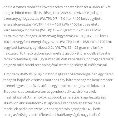
Az elektromos mobilitás következetes népszerűsítését a BMW X1 két
plug-in hibrid modellje is elősegíti: a BMW X1 xDrive30e (átlagos
üzemanyag-fogyasztás (WLTP): 0,7 – 1,0 liter / 100 km; vegyített
energiafogyasztás (WLTP): 14,7 – 16,9 kWh / 100 km; vegyített
károsanyag-kibocsátás (WLTP): 16 – 23 gramm / km) és a BMW
X1 xDrive25e (átlagos üzemanyag-fogyasztás (WLTP): 0,7 – 1,0 liter /
100 km; vegyített energiafogyasztás (WLTP): 14,6 – 16,8 kWh / 100 km;
vegyített károsanyag-kibocsátás (WLTP): 15 – 22 gramm / km). A
hálózatról tölthető újdonságok mellett újabb két új modellváltozat is
reflektorfénybe gurul, úgyszintén 48 Volt kapacitású indítógenerátorral
dolgozó mild-hibrid technológiával szerelt belsőégésű erőforrással.
A modern BMW X1 plug-in hibrid hajtáslánc-technológiáiban egy hátsó
tengelyt hajtó elektromos motor és egy háromhengeres benzinmotor
üzemel egyesült erővel, utóbbi egy duplakuplungos, hétfokozatú
Steptronic automataváltón át gondoskodik az első kerekek
meghajtásáról. A mérnökök az ötödik generációs, nagyfeszültségű
lítium-ion akkumulátorokat laposan elrendezve építették be a
modellek padlólemezébe. Az energiatároló egységek 14,2 kWh
energiasűrűsége, az tökéletesített hatékonyságú, nagy tudású