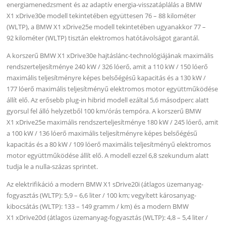
energiamenedzsment és az adaptív energia-visszatáplálás a BMW
X1 xDrive30e modell tekintetében együttesen 76 – 88 kilométer
(WLTP), a BMW X1 xDrive25e modell tekintetében ugyanakkor 77 –
92 kilométer (WLTP) tisztán elektromos hatótávolságot garantál.
A korszerű BMW X1 xDrive30e hajtáslánc-technológiájának maximális
rendszerteljesítménye 240 kW / 326 lóerő, amit a 110 kW / 150 lóerő
maximális teljesítményre képes belsőégésű kapacitás és a 130 kW /
177 lóerő maximális teljesítményű elektromos motor együttműködése
állít elő. Az erősebb plug-in hibrid modell ezáltal 5,6 másodperc alatt
gyorsul fel álló helyzetből 100 km/órás tempóra. A korszerű BMW
X1 xDrive25e maximális rendszerteljesítménye 180 kW / 245 lóerő, amit
a 100 kW / 136 lóerő maximális teljesítményre képes belsőégésű
kapacitás és a 80 kW / 109 lóerő maximális teljesítményű elektromos
motor együttműködése állít elő. A modell ezzel 6,8 szekundum alatt
tudja le a nulla-százas sprintet.
Az elektrifikáció a modern BMW X1 sDrive20i (átlagos üzemanyag-
fogyasztás (WLTP): 5,9 – 6,6 liter / 100 km; vegyített károsanyag-
kibocsátás (WLTP): 133 – 149 gramm / km) és a modern BMW
X1 xDrive20d (átlagos üzemanyag-fogyasztás (WLTP): 4,8 – 5,4 liter /