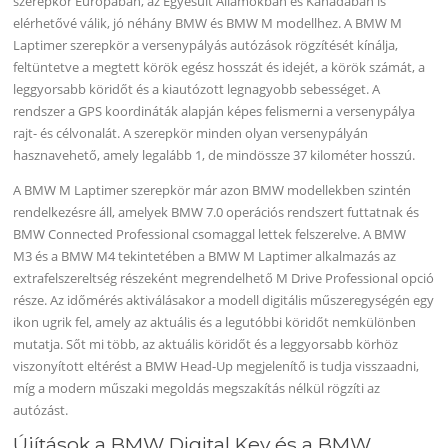
szerepkör Európában, az Egyesült Államokban és Kanadában is
elérhetővé válik, jó néhány BMW és BMW M modellhez. A BMW M
Laptimer szerepkör a versenypályás autózások rögzítését kínálja,
feltüntetve a megtett körök egész hosszát és idejét, a körök számát, a
leggyorsabb köridőt és a kiautózott legnagyobb sebességet. A
rendszer a GPS koordináták alapján képes felismerni a versenypálya
rajt- és célvonalát. A szerepkör minden olyan versenypályán
hasznavehető, amely legalább 1, de mindössze 37 kilométer hosszú.
A BMW M Laptimer szerepkör már azon BMW modellekben szintén
rendelkezésre áll, amelyek BMW 7.0 operációs rendszert futtatnak és
BMW Connected Professional csomaggal lettek felszerelve. A BMW
M3 és a BMW M4 tekintetében a BMW M Laptimer alkalmazás az
extrafelszereltség részeként megrendelhető M Drive Professional opció
része. Az időmérés aktiválásakor a modell digitális műszeregységén egy
ikon ugrik fel, amely az aktuális és a legutóbbi köridőt nemkülönben
mutatja. Sőt mi több, az aktuális köridőt és a leggyorsabb körhöz
viszonyított eltérést a BMW Head-Up megjelenítő is tudja visszaadni,
míg a modern műszaki megoldás megszakítás nélkül rögzíti az
autózást.
Újítások a BMW Digital Key és a BMW