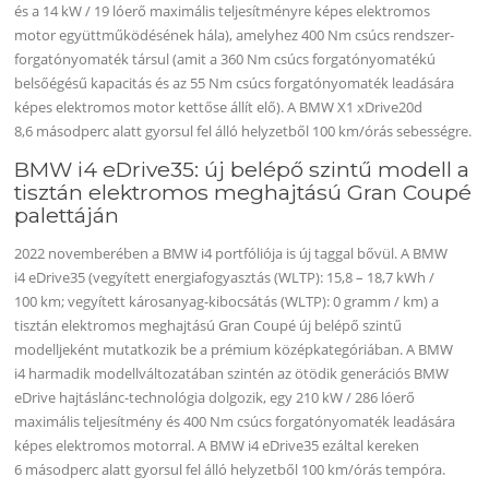
és a 14 kW / 19 lóerő maximális teljesítményre képes elektromos
motor együttműködésének hála), amelyhez 400 Nm csúcs rendszer-
forgatónyomaték társul (amit a 360 Nm csúcs forgatónyomatékú
belsőégésű kapacitás és az 55 Nm csúcs forgatónyomaték leadására
képes elektromos motor kettőse állít elő). A BMW X1 xDrive20d
8,6 másodperc alatt gyorsul fel álló helyzetből 100 km/órás sebességre.
BMW i4 eDrive35: új belépő szintű modell a
tisztán elektromos meghajtású Gran Coupé
palettáján
2022 novemberében a BMW i4 portfóliója is új taggal bővül. A BMW
i4 eDrive35 (vegyített energiafogyasztás (WLTP): 15,8 – 18,7 kWh /
100 km; vegyített károsanyag-kibocsátás (WLTP): 0 gramm / km) a
tisztán elektromos meghajtású Gran Coupé új belépő szintű
modelljeként mutatkozik be a prémium középkategóriában. A BMW
i4 harmadik modellváltozatában szintén az ötödik generációs BMW
eDrive hajtáslánc-technológia dolgozik, egy 210 kW / 286 lóerő
maximális teljesítmény és 400 Nm csúcs forgatónyomaték leadására
képes elektromos motorral. A BMW i4 eDrive35 ezáltal kereken
6 másodperc alatt gyorsul fel álló helyzetből 100 km/órás tempóra.