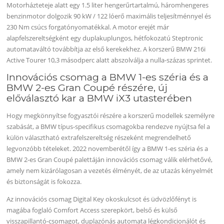
Motorházteteje alatt egy 1.5 liter hengerűrtartalmú, háromhengeres
benzinmotor dolgozik 90 kW / 122 lóerő maximális teljesítménnyel és
230 Nm csúcs forgatónyomatékkal. A motor erejét már
alapfelszereltségként egy duplakuplungos, hétfokozatú Steptronic
automataváltó továbbítja az első kerekekhez. A korszerű BMW 216i
Active Tourer 10,3 másodperc alatt abszolválja a nulla-százas sprintet.
Innovációs csomag a BMW 1-es széria és a
BMW 2-es Gran Coupé részére, új
előválasztó kar a BMW iX3 utasterében
Hogy megkönnyítse fogyasztói részére a korszerű modellek személyre
szabását, a BMW típus-specifikus csomagokba rendezve nyújtsa fel a
külön választható extrafelszereltség részeként megrendelhető
legvonzóbb tételeket. 2022 novemberétől így a BMW 1-es széria és a
BMW 2-es Gran Coupé palettáján innovációs csomag válik elérhetővé,
amely nem kizárólagosan a vezetés élményét, de az utazás kényelmét
és biztonságát is fokozza.
Az innovációs csomag Digital Key okoskulcsot és üdvözlőfényt is
magába foglaló Comfort Access szerepkört, belső és külső
visszapillantó-csomagot, duplazónás automata légkondicionálót és