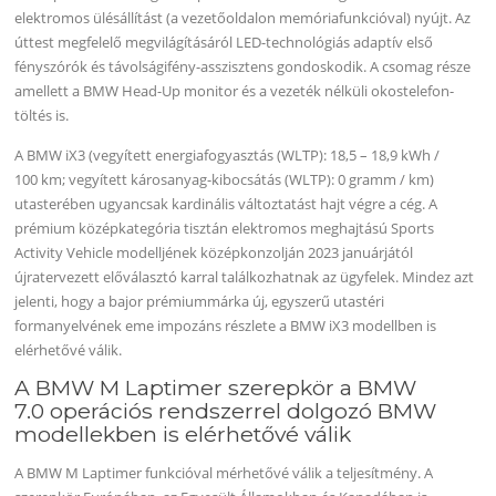
elektromos ülésállítást (a vezetőoldalon memóriafunkcióval) nyújt. Az
úttest megfelelő megvilágításáról LED-technológiás adaptív első
fényszórók és távolságifény-asszisztens gondoskodik. A csomag része
amellett a BMW Head-Up monitor és a vezeték nélküli okostelefon-
töltés is.
A BMW iX3 (vegyített energiafogyasztás (WLTP): 18,5 – 18,9 kWh /
100 km; vegyített károsanyag-kibocsátás (WLTP): 0 gramm / km)
utasterében ugyancsak kardinális változtatást hajt végre a cég. A
prémium középkategória tisztán elektromos meghajtású Sports
Activity Vehicle modelljének középkonzolján 2023 januárjától
újratervezett előválasztó karral találkozhatnak az ügyfelek. Mindez azt
jelenti, hogy a bajor prémiummárka új, egyszerű utastéri
formanyelvének eme impozáns részlete a BMW iX3 modellben is
elérhetővé válik.
A BMW M Laptimer szerepkör a BMW
7.0 operációs rendszerrel dolgozó BMW
modellekben is elérhetővé válik
A BMW M Laptimer funkcióval mérhetővé válik a teljesítmény. A