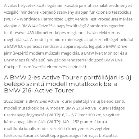
A valós helyzetek közti legdinamikusabb járműhasználat eredményeit
vizsgáló, mindenre kiterjedő szabvány alapján funkcionáló tesztciklus
(WLTP – Worldwide Harmonized Light Vehicle Test Procedure) mérései
alapján a BMW i4 eDrive35 a nagyfeszültségű áramforrás egyetlen
feltöltésével 483 kilométert képes megtenni tisztán elektromos
meghajtással. A modell prémium minőségű alapfelszereltségét például
a BMW 8.0 operációs rendszer alapjaira épülő, legújabb BMW iDrive
járművezérlő modern műszaki megoldás, a BMW Ívelt Monitor és a
BMW Maps felhőalapú navigációs rendszerrel dolgozó BMW Live
Cockpit Plus műszerfal-elrendezés is színesíti.
A BMW 2-es Active Tourer portfólióján is új
belépő szintű modell mutatkozik be: a
BMW 216i Active Tourer
2022 őszén a BMW 2-es Active Tourer palettáján is új belépő szintű
modell mutatkozik be. A modern BMW 216i Active Tourer (átlagos
üzemanyag-fogyasztás (WLTP): 6,2 – 6,7 liter / 100 km; vegyített
károsanyag-kibocsátás (WLTP): 140 – 152 gramm / km) a
multifunkcionális modell vezetési élményének és végtelen
funkcionalitásának kiváltképp gazdaságos formáját biztosítsa.