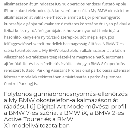
alkalmazáson át (mindössze iOS 16 operációs rendszer futtató Apple
iPhone okostelefonokkal). A korszerű funkciók a My BMW okostelefon-
alkalmazáson át válnak elérhetővé, amint a bajor prémiumgyártó
kuncsaftja a gépjármű csaknem 6 méteres körzetébe ér. Ilyen például a
fizikai kulcs nyitó/záró gombjainak hosszan nyomott funkciójára
hasonlító, kényelem nyitó/záró szerepkör, sőt még a légrugós
felfüggesztéssel szerelt modellek hasmagasság-állítása. A BMW 7-es
széria tekintetében a My BMW okostelefon-alkalmazáson át a külön
választható extrafelszereltség részeként megrendelhető, automata
ajtóműködtetés is vezérelhetővé válik – ahogy a BMW 8.0 operációs
rendszert futtató, Parking Assistant Professional parkolóasszisztenssel
felszerelt modellek tekintetében a távirányítású parkolás (Remote
Control Parking) is.
Folytonos gumiabroncsnyomás-ellenőrzés
a My BMW okostelefon-alkalmazáson át,
ráadásul új Digital Art Mode művészi profil
a BMW 7-es széria, a BMW iX, a BMW 2-es
Active Tourer és a BMW
X1 modellváltozataiban