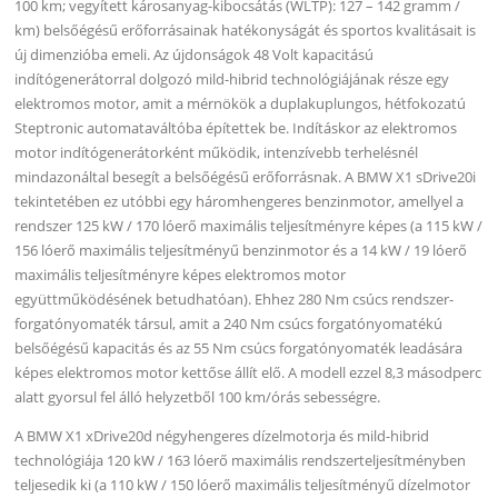
100 km; vegyített károsanyag-kibocsátás (WLTP): 127 – 142 gramm /
km) belsőégésű erőforrásainak hatékonyságát és sportos kvalitásait is
új dimenzióba emeli. Az újdonságok 48 Volt kapacitású
indítógenerátorral dolgozó mild-hibrid technológiájának része egy
elektromos motor, amit a mérnökök a duplakuplungos, hétfokozatú
Steptronic automataváltóba építettek be. Indításkor az elektromos
motor indítógenerátorként működik, intenzívebb terhelésnél
mindazonáltal besegít a belsőégésű erőforrásnak. A BMW X1 sDrive20i
tekintetében ez utóbbi egy háromhengeres benzinmotor, amellyel a
rendszer 125 kW / 170 lóerő maximális teljesítményre képes (a 115 kW /
156 lóerő maximális teljesítményű benzinmotor és a 14 kW / 19 lóerő
maximális teljesítményre képes elektromos motor
együttműködésének betudhatóan). Ehhez 280 Nm csúcs rendszer-
forgatónyomaték társul, amit a 240 Nm csúcs forgatónyomatékú
belsőégésű kapacitás és az 55 Nm csúcs forgatónyomaték leadására
képes elektromos motor kettőse állít elő. A modell ezzel 8,3 másodperc
alatt gyorsul fel álló helyzetből 100 km/órás sebességre.
A BMW X1 xDrive20d négyhengeres dízelmotorja és mild-hibrid
technológiája 120 kW / 163 lóerő maximális rendszerteljesítményben
teljesedik ki (a 110 kW / 150 lóerő maximális teljesítményű dízelmotor