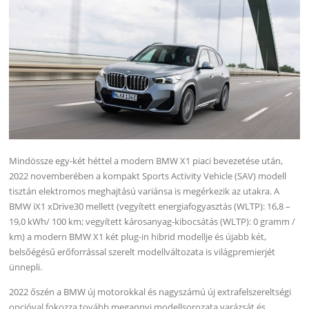
Mindössze egy-két héttel a modern BMW X1 piaci bevezetése után,
2022 novemberében a kompakt Sports Activity Vehicle (SAV) modell
tisztán elektromos meghajtású variánsa is megérkezik az utakra. A
BMW iX1 xDrive30 mellett (vegyített energiafogyasztás (WLTP): 16,8 –
19,0 kWh/ 100 km; vegyített károsanyag-kibocsátás (WLTP): 0 gramm /
km) a modern BMW X1 két plug-in hibrid modellje és újabb két,
belsőégésű erőforrással szerelt modellváltozata is világpremierjét
ünnepli.
2022 őszén a BMW új motorokkal és nagyszámú új extrafelszereltségi
opcióval fokozza tovább megannyi modellsorozata varázsát és