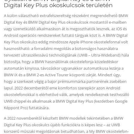
Digital Key Plus okoskulcsok területén
A külön választható extrafelszereltség részeként megrendelhető BMW
Digital Key és BMW Digital Key Plus okoskulcsok mostantól e-mailben
vagy üzenetküldő alkalmazáson át is megoszthatók lesznek, az iOS és
Android operációs rendszereket futtató tárgyak közt is. A BMW Digital
Key Plus okoskulcs eddig mindössze Apple iPhone okostelefonnal volt
hasznosítható: a forradalmi megoldás a biztonságos használatra
tervezett ultraszélessávú technológiának (UWB – Ultra-Wideband) hála
biztosítja, hogy a BMW használóinak okostelefonja közeledéskor
automatán kinyissa, távozáskor ugyanakkor automatikusa lezárja a
BMW iX és a BMW 2-es Active Tourer központi zárját. Mindezt úgy,
hogy a szerkezet végig a bajor prémiummárka partnerének zsebében
lapul. 2022 decemberétől eme komfortos szerepkör azon Android
okostelefonokkal is elérhetővé válik, amelyek rendelkeznek testhezálló
UWB chippel és alkalmasak a BMW Digital Key Plus (kezdetben Google
Képpont Pro) futtatására.
A 2022 novemberétől készített BMW modellek tekintetében a BMW
Digital Key Plus okoskulcs újabb funkciókra is képes lesz – az UWB
korszerű műszaki megoldásnak betudhatóan, a My BMW okostelefon-