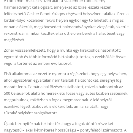
A több mint másfél évtized alatt a szakember több ezernyi
halmaradványt katalogizált, amelyeket az Izrael északi részén
felfedezhető Gesher Benot Ya’aqov régészeti helyszínen találtak. Ezen a
Jordán-folyó közelében fekvő helyen egykor egy tó lehetett, s míg az
onnan előkerült, megkövesedett halmaradványokat vizsgálták, sikerült
rekonstruálni, mikor kezdték el az ott élő emberek a hal sütését vagy
megfőzését.
Zohar visszaemlékezett, hogy a munka egy kirakóshoz hasonlított:
egyre több és több információ birtokába jutottak, s ezekből állt össze
végül a történet az emberi evolúcióról.
Első alkalommal az vezette nyomra a régészeket, hogy egy helyszínen,
ahol úgyszólván egyáltalán nem találtak halcsontokat, seregnyi fog
maradt fenn. Ez már a hal főzésére utalhatott, mivel a halcsontok az
500 Celsius-fok alatti hőmérsékletű főzés vagy sütés közben szétesnek,
megpuhulnak, miközben a fogak megmaradnak. A lelőhelyről
ezenkívül égett tűzkövek is előkerültek, ami arra utalt, hogy
tűzrakóhelyként szolgálhatott.
Újabb bizonyítéknak tekintették, hogy a fogak döntő része két
nagytestű – akár kétméteres hosszúságú – pontyfélétől származott. A