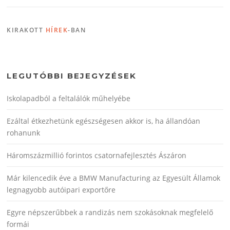
KIRAKOTT
HÍREK
-BAN
LEGUTÓBBI BEJEGYZÉSEK
Iskolapadból a feltalálók műhelyébe
Ezáltal étkezhetünk egészségesen akkor is, ha állandóan
rohanunk
Háromszázmillió forintos csatornafejlesztés Ászáron
Már kilencedik éve a BMW Manufacturing az Egyesült Államok
legnagyobb autóipari exportőre
Egyre népszerűbbek a randizás nem szokásoknak megfelelő
formái