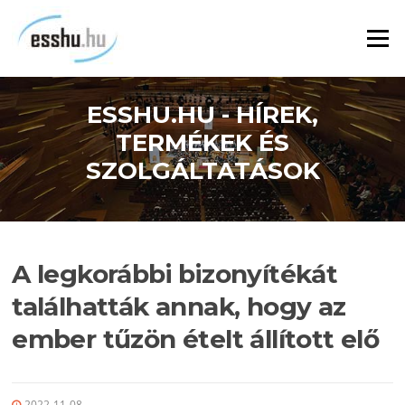
Ugrás
a
Menü
tartalomra
ESSHU.HU - HÍREK,
TERMÉKEK ÉS
SZOLGÁLTATÁSOK
A legkorábbi bizonyítékát
találhatták annak, hogy az
ember tűzön ételt állított elő
2022-11-08