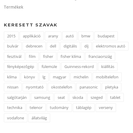
Termékek
KERESETT SZAVAK
2015
applikáció
arany
autó
bmw
budapest
bulvár
debrecen
dell
digitális
díj
elektromos autó
fesztivál
film
fisher
fisher klíma
franciaország
fényképezőgép
fülemüle
Guinness-rekord
kiállítás
klíma
könyv
lg
magyar
michelin
mobiltelefon
nissan
nyomtató
okostelefon
panasonic
pletyka
salgótarján
samsung
seat
skoda
szeged
tablet
technika
telenor
tudomány
táblagép
verseny
vodafone
állatvilág