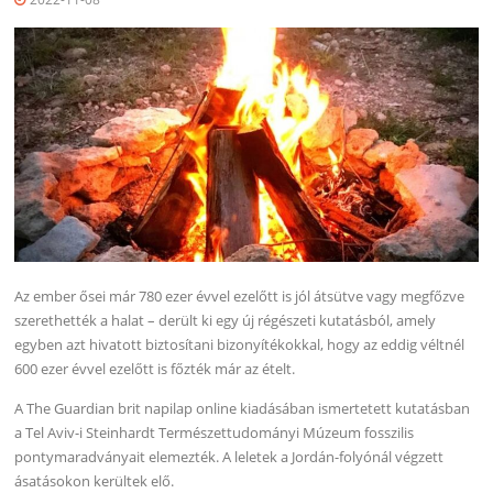
Az ember ősei már 780 ezer évvel ezelőtt is jól átsütve vagy megfőzve
szerethették a halat – derült ki egy új régészeti kutatásból, amely
egyben azt hivatott biztosítani bizonyítékokkal, hogy az eddig véltnél
600 ezer évvel ezelőtt is főzték már az ételt.
A The Guardian brit napilap online kiadásában ismertetett kutatásban
a Tel Aviv-i Steinhardt Természettudományi Múzeum fosszilis
pontymaradványait elemezték. A leletek a Jordán-folyónál végzett
ásatásokon kerültek elő.