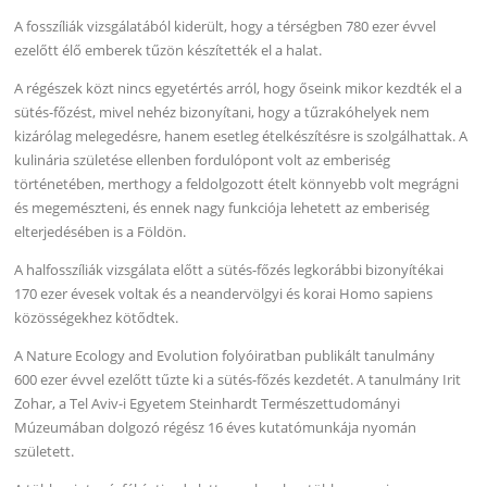
A fosszíliák vizsgálatából kiderült, hogy a térségben 780 ezer évvel
ezelőtt élő emberek tűzön készítették el a halat.
A régészek közt nincs egyetértés arról, hogy őseink mikor kezdték el a
sütés-főzést, mivel nehéz bizonyítani, hogy a tűzrakóhelyek nem
kizárólag melegedésre, hanem esetleg ételkészítésre is szolgálhattak. A
kulinária születése ellenben fordulópont volt az emberiség
történetében, merthogy a feldolgozott ételt könnyebb volt megrágni
és megemészteni, és ennek nagy funkciója lehetett az emberiség
elterjedésében is a Földön.
A halfosszíliák vizsgálata előtt a sütés-főzés legkorábbi bizonyítékai
170 ezer évesek voltak és a neandervölgyi és korai Homo sapiens
közösségekhez kötődtek.
A Nature Ecology and Evolution folyóiratban publikált tanulmány
600 ezer évvel ezelőtt tűzte ki a sütés-főzés kezdetét. A tanulmány Irit
Zohar, a Tel Aviv-i Egyetem Steinhardt Természettudományi
Múzeumában dolgozó régész 16 éves kutatómunkája nyomán
született.