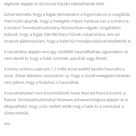
régészek alapján jó ízű húsuk folytán választhatták őket.
Zohar kiemelte, hogy a fogak elemzésekor a fogzománcot is vizsgálták,
mert tudni akarták, hogy a melegítés milyen hatással van a zománcra.
A londoni Természettudomány Múzeumban végzett vizsgálatból
kiderült, hogy a fogak 200-500 fokos hőnek voltak kitéve, ami azt
hivatott alátámasztani, hogy a halat tűz hozzájárulásával készítették el.
A tanulmány alapján erre egy sütőfélét használhattak, ugyanakkor az
nem derült ki, hogy a halat sütötték, párolták vagy főzték.
A Homo erectus csaknem 1,7 millió évvel ezelőtt kezdte használni a
tüzet. Zohar ellenben rámutatott: az, hogy a tűznél melegedni lehetett,
nem jelenti, hogy a főzéshez is használták.
A tanulmányban nem közreműködő Anais Marrast francia kutató, a
francia Természettudományi Múzeum achaeozoológusa alapján az is
elképzelhető, hogy a tűz mellett ették meg a halat és a csontokat a
tűzbe dobták.
mti