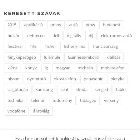
KERESETT SZAVAK
2015
applikáció
arany
autó
bmw
budapest
bulvár
debrecen
dell
digitális
díj
elektromos autó
fesztivál
film
fisher
fisher klíma
franciaország
fényképezőgép
fülemüle
Guinness-rekord
kiállítás
klíma
könyv
lg
magyar
michelin
mobiltelefon
nissan
nyomtató
okostelefon
panasonic
pletyka
salgótarján
samsung
seat
skoda
szeged
tablet
technika
telenor
tudomány
táblagép
verseny
vodafone
állatvilág
Ez a honlap sütiket (cookies) használ, hogy fokozza a