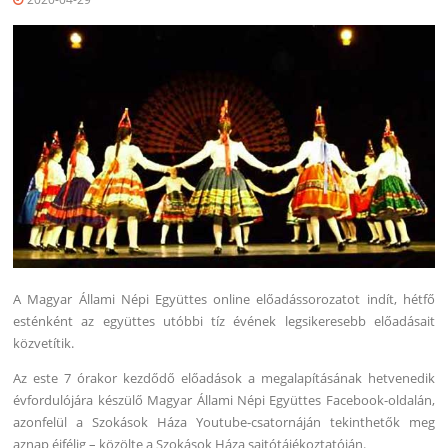
A Magyar Állami Népi Együttes online előadássorozatot indít, hétfő
esténként az együttes utóbbi tíz évének legsikeresebb előadásait
közvetítik.
Az este 7 órakor kezdődő előadások a megalapításának hetvenedik
évfordulójára készülő Magyar Állami Népi Együttes Facebook-oldalán,
azonfelül a Szokások Háza Youtube-csatornáján tekinthetők meg
aznap éjfélig – közölte a Szokások Háza sajtótájékoztatóján.