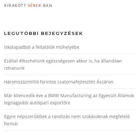
KIRAKOTT
HÍREK
-BAN
LEGUTÓBBI BEJEGYZÉSEK
Iskolapadból a feltalálók műhelyébe
Ezáltal étkezhetünk egészségesen akkor is, ha állandóan
rohanunk
Háromszázmillió forintos csatornafejlesztés Ászáron
Már kilencedik éve a BMW Manufacturing az Egyesült Államok
legnagyobb autóipari exportőre
Egyre népszerűbbek a randizás nem szokásoknak megfelelő
formái