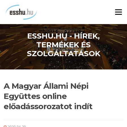
Ugrás
a
Menü
tartalomra
ESSHU.HU - HÍREK,
TERMÉKEK ÉS
SZOLGÁLTATÁSOK
A Magyar Állami Népi
Együttes online
előadássorozatot indít
2020-04-29