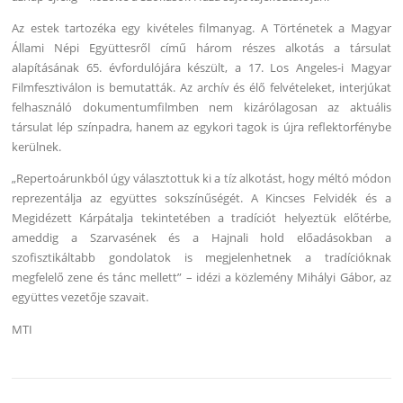
Az estek tartozéka egy kivételes filmanyag. A Történetek a Magyar
Állami Népi Együttesről című három részes alkotás a társulat
alapításának 65. évfordulójára készült, a 17. Los Angeles-i Magyar
Filmfesztiválon is bemutatták. Az archív és élő felvételeket, interjúkat
felhasználó dokumentumfilmben nem kizárólagosan az aktuális
társulat lép színpadra, hanem az egykori tagok is újra reflektorfénybe
kerülnek.
„Repertoárunkból úgy választottuk ki a tíz alkotást, hogy méltó módon
reprezentálja az együttes sokszínűségét. A Kincses Felvidék és a
Megidézett Kárpátalja tekintetében a tradíciót helyeztük előtérbe,
ameddig a Szarvasének és a Hajnali hold előadásokban a
szofisztikáltabb gondolatok is megjelenhetnek a tradícióknak
megfelelő zene és tánc mellett” – idézi a közlemény Mihályi Gábor, az
együttes vezetője szavait.
MTI