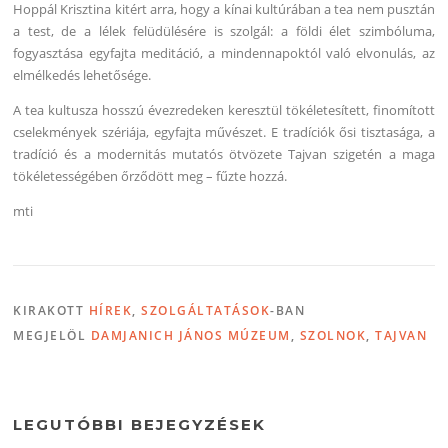
Hoppál Krisztina kitért arra, hogy a kínai kultúrában a tea nem pusztán
a test, de a lélek felüdülésére is szolgál: a földi élet szimbóluma,
fogyasztása egyfajta meditáció, a mindennapoktól való elvonulás, az
elmélkedés lehetősége.
A tea kultusza hosszú évezredeken keresztül tökéletesített, finomított
cselekmények szériája, egyfajta művészet. E tradíciók ősi tisztasága, a
tradíció és a modernitás mutatós ötvözete Tajvan szigetén a maga
tökéletességében őrződött meg – fűzte hozzá.
mti
KIRAKOTT
HÍREK
,
SZOLGÁLTATÁSOK
-BAN
MEGJELÖL
DAMJANICH JÁNOS MÚZEUM
,
SZOLNOK
,
TAJVAN
LEGUTÓBBI BEJEGYZÉSEK