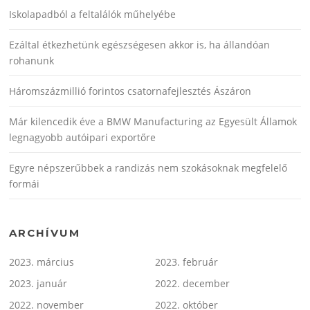
Iskolapadból a feltalálók műhelyébe
Ezáltal étkezhetünk egészségesen akkor is, ha állandóan
rohanunk
Háromszázmillió forintos csatornafejlesztés Ászáron
Már kilencedik éve a BMW Manufacturing az Egyesült Államok
legnagyobb autóipari exportőre
Egyre népszerűbbek a randizás nem szokásoknak megfelelő
formái
ARCHÍVUM
2023. március
2023. február
2023. január
2022. december
2022. november
2022. október