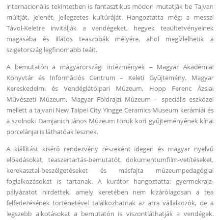
internacionális tekintetben is fantasztikus módon mutatják be Tajvan
múltját, jelenét, jellegzetes kultúráját. Hangoztatta még: a messzi
Távol-Keletre invitálják a vendégeket, hegyek teaültetvényeinek
magasába és illatos teaszobák mélyére, ahol megízlelhetik a
szigetország legfinomabb teáit.
A bemutatón a magyarországi intézmények – Magyar Akadémiai
Könyvtár és Információs Centrum – Keleti Gyűjtemény, Magyar
Kereskedelmi és Vendéglátóipari Múzeum, Hopp Ferenc Ázsiai
Művészeti Múzeum, Magyar Földrajzi Múzeum – speciális eszközei
mellett a tajvani New Taipei City Yingge Ceramics Museum kerámiái és
a szolnoki Damjanich János Múzeum török kori gyűjteményének kínai
porcelánjai is láthatóak lesznek.
A kiállítást kísérő rendezvény részeként idegen és magyar nyelvű
előadásokat, teaszertartás-bemutatót, dokumentumfilm-vetítéseket,
kerekasztal-beszélgetéseket és másfajta múzeumpedagógiai
foglalkozásokat is tartanak. A kurátor hangoztatta: gyermekrajz-
pályázatot hirdettek, amely keretében nem kizárólagosan a tea
felfedezésének történetével találkozhatnak az arra vállalkozók, de a
legszebb alkotásokat a bemutatón is viszontláthatják a vendégek.