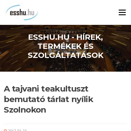
Ugrás
a
Menü
tartalomra
ESSHU.HU - HÍREK,
TERMÉKEK ÉS
SZOLGÁLTATÁSOK
A tajvani teakultuszt
bemutató tárlat nyílik
Szolnokon
2017-01-23