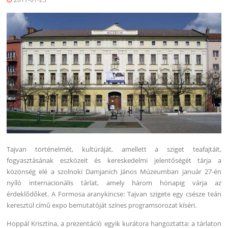
Tajvan történelmét, kultúráját, amellett a sziget teafajtáit,
fogyasztásának eszközeit és kereskedelmi jelentőségét tárja a
közönség elé a szolnoki Damjanich János Múzeumban január 27-én
nyíló internacionális tárlat, amely három hónapig várja az
érdeklődőket. A Formosa aranykincse: Tajvan szigete egy csésze teán
keresztül című expo bemutatóját színes programsorozat kíséri.
Hoppál Krisztina, a prezentáció egyik kurátora hangoztatta: a tárlaton