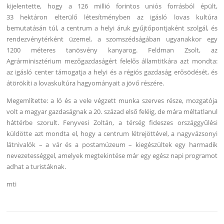
kijelentette, hogy a 126 millió forintos uniós forrásból épült,
33 hektáron elterülő létesítményben az igásló lovas kultúra
bemutatásán túl, a centrum a helyi áruk gyűjtőpontjaként szolgál, és
rendezvénytérként üzemel, a szomszédságában ugyanakkor egy
1200 méteres tanösvény kanyarog. Feldman Zsolt, az
Agrárminisztérium mezőgazdaságért felelős államtitkára azt mondta:
az igásló center támogatja a helyi és a régiós gazdaság erősödését, és
átörökíti a lovaskultúra hagyományait a jövő részére.
Megemlítette: a ló és a vele végzett munka szerves része, mozgatója
volt a magyar gazdaságnak a 20. század első feléig, de mára méltatlanul
háttérbe szorult. Fenyvesi Zoltán, a térség fideszes országgyűlési
küldötte azt mondta el, hogy a centrum létrejöttével, a nagyvázsonyi
látnivalók – a vár és a postamúzeum – kiegészültek egy harmadik
nevezetességgel, amelyek megtekintése már egy egész napi programot
adhat a turistáknak.
mti