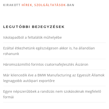
KIRAKOTT
HÍREK
,
SZOLGÁLTATÁSOK
-BAN
LEGUTÓBBI BEJEGYZÉSEK
Iskolapadból a feltalálók műhelyébe
Ezáltal étkezhetünk egészségesen akkor is, ha állandóan
rohanunk
Háromszázmillió forintos csatornafejlesztés Ászáron
Már kilencedik éve a BMW Manufacturing az Egyesült Államok
legnagyobb autóipari exportőre
Egyre népszerűbbek a randizás nem szokásoknak megfelelő
formái