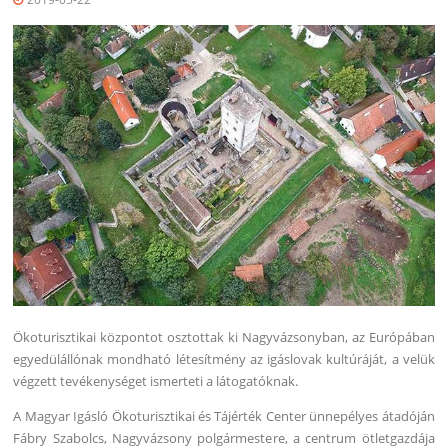
Ökoturisztikai központot osztottak ki Nagyvázsonyban, az Európában
egyedülállónak mondható létesítmény az igáslovak kultúráját, a velük
végzett tevékenységet ismerteti a látogatóknak.
A Magyar Igásló Ökoturisztikai és Tájérték Center ünnepélyes átadóján
Fábry Szabolcs, Nagyvázsony polgármestere, a centrum ötletgazdája