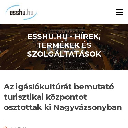
Ugrás
a
Menü
tartalomra
ESSHU.HU - HÍREK,
TERMÉKEK ÉS
SZOLGÁLTATÁSOK
Az igáslókultúrát bemutató
turisztikai központot
osztottak ki Nagyvázsonyban
2019-05-22