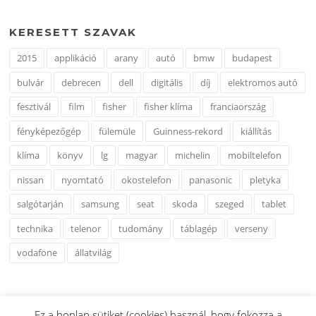
KERESETT SZAVAK
2015
applikáció
arany
autó
bmw
budapest
bulvár
debrecen
dell
digitális
díj
elektromos autó
fesztivál
film
fisher
fisher klíma
franciaország
fényképezőgép
fülemüle
Guinness-rekord
kiállítás
klíma
könyv
lg
magyar
michelin
mobiltelefon
nissan
nyomtató
okostelefon
panasonic
pletyka
salgótarján
samsung
seat
skoda
szeged
tablet
technika
telenor
tudomány
táblagép
verseny
vodafone
állatvilág
Ez a honlap sütiket (cookies) használ, hogy fokozza a