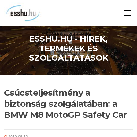
Ugrás
a
Menü
tartalomra
ESSHU.HU - HÍREK,
TERMÉKEK ÉS
SZOLGÁLTATÁSOK
Csúcsteljesítmény a
biztonság szolgálatában: a
BMW M8 MotoGP Safety Car
2019-08-13