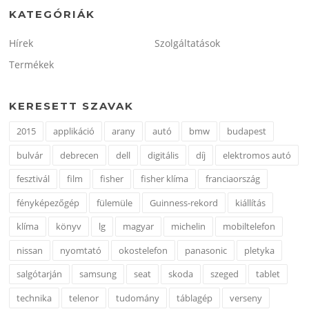
KATEGÓRIÁK
Hírek
Szolgáltatások
Termékek
KERESETT SZAVAK
2015
applikáció
arany
autó
bmw
budapest
bulvár
debrecen
dell
digitális
díj
elektromos autó
fesztivál
film
fisher
fisher klíma
franciaország
fényképezőgép
fülemüle
Guinness-rekord
kiállítás
klíma
könyv
lg
magyar
michelin
mobiltelefon
nissan
nyomtató
okostelefon
panasonic
pletyka
salgótarján
samsung
seat
skoda
szeged
tablet
technika
telenor
tudomány
táblagép
verseny