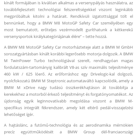
kínált formájában is kiválóan alkalmas a versenypályás használatra, az
továbbfejlesztett technológiai felszereltségekkel viszont leginkább
megpróbáltuk kitolni a határait. Rendkívüli izgatottsággal tölt el
bennünket, hogy a BMW M8 MotoGP Safety Car személyében egy
most bemutatott, erőteljes vezérmodellt guríthatunk a kétkerekű
versenysportok királykategóriájának élére” – tette hozzá.
A BMW M8 MotoGP Safety Car motorházteteje alatt a BMW M GmbH
sorozatgyártásban kínált korábbi legerősebb motorja dolgozik. A BMW
M TwinPower Turbo technológiával szerelt, rendhagyóan magas
fordulatszám-tartományig kalibrált V8-as szív maximális teljesítménye
460 kW / 625 lóerő. Az erőforráshoz egy Drivelogic-kal dolgozó,
nyolcfokozatú BMW M Steptronic automataváltó kapcsolódik, amely a
BMW M xDrive nagy tudású összkerékhajtáson át továbbítja a
kerekekhez a motorból érkező teljesítményt és forgatónyomatékot. Az
újdonság egyik leginnovatívabb megoldása viszont a BMW M-
specifikus integrált fékrendszer, amely két eltérő pedál-visszajelzési
lehetőséget ígér.
A hajtáslánc, a futómű-technológia és az aerodinamika mérnökien
precíz együttműködését a BMW Group dél-franciaországi