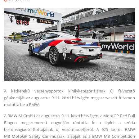
A kétkerekű versenysportok királykategóriájának új felvezető
gépkocsiját az augusztus 9-11. közti hétvégén megszervezett futamon
mutatta be a BMW.
A BMW M GmbH az augusztus 9-11. közti hétvégén, a MotoGP Red Bull
Ringen megszervezett nagydíján rántotta le a leplet a széria
biztonságiautó-flottájának új vezérmodelljéről. A 625 lóerős BMW
M8 MotoGP Safety Car műszaki alapjait az a BMW M8 Competition