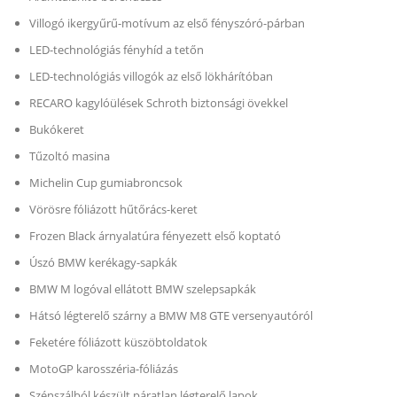
Villogó ikergyűrű-motívum az első fényszóró-párban
LED-technológiás fényhíd a tetőn
LED-technológiás villogók az első lökhárítóban
RECARO kagylóülések Schroth biztonsági övekkel
Bukókeret
Tűzoltó masina
Michelin Cup gumiabroncsok
Vörösre fóliázott hűtőrács-keret
Frozen Black árnyalatúra fényezett első koptató
Úszó BMW kerékagy-sapkák
BMW M logóval ellátott BMW szelepsapkák
Hátsó légterelő szárny a BMW M8 GTE versenyautóról
Feketére fóliázott küszöbtoldatok
MotoGP karosszéria-fóliázás
Szénszálból készült páratlan légterelő lapok