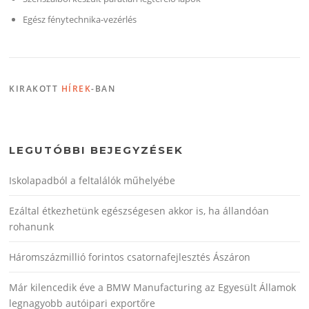
Egész fénytechnika-vezérlés
KIRAKOTT
HÍREK
-BAN
LEGUTÓBBI BEJEGYZÉSEK
Iskolapadból a feltalálók műhelyébe
Ezáltal étkezhetünk egészségesen akkor is, ha állandóan
rohanunk
Háromszázmillió forintos csatornafejlesztés Ászáron
Már kilencedik éve a BMW Manufacturing az Egyesült Államok
legnagyobb autóipari exportőre