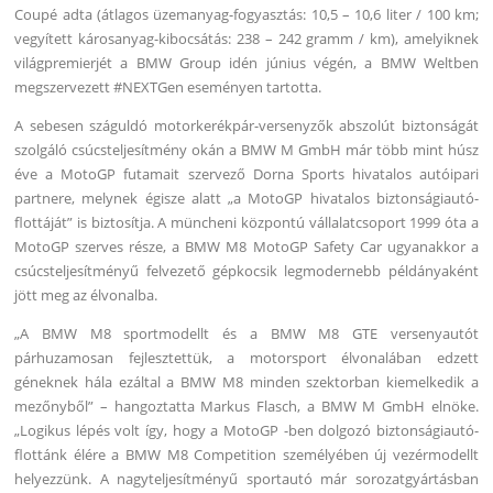
Coupé adta (átlagos üzemanyag-fogyasztás: 10,5 – 10,6 liter / 100 km;
vegyített károsanyag-kibocsátás: 238 – 242 gramm / km), amelyiknek
világpremierjét a BMW Group idén június végén, a BMW Weltben
megszervezett #NEXTGen eseményen tartotta.
A sebesen száguldó motorkerékpár-versenyzők abszolút biztonságát
szolgáló csúcsteljesítmény okán a BMW M GmbH már több mint húsz
éve a MotoGP futamait szervező Dorna Sports hivatalos autóipari
partnere, melynek égisze alatt „a MotoGP hivatalos biztonságiautó-
flottáját” is biztosítja. A müncheni központú vállalatcsoport 1999 óta a
MotoGP szerves része, a BMW M8 MotoGP Safety Car ugyanakkor a
csúcsteljesítményű felvezető gépkocsik legmodernebb példányaként
jött meg az élvonalba.
„A BMW M8 sportmodellt és a BMW M8 GTE versenyautót
párhuzamosan fejlesztettük, a motorsport élvonalában edzett
géneknek hála ezáltal a BMW M8 minden szektorban kiemelkedik a
mezőnyből” – hangoztatta Markus Flasch, a BMW M GmbH elnöke.
„Logikus lépés volt így, hogy a MotoGP -ben dolgozó biztonságiautó-
flottánk élére a BMW M8 Competition személyében új vezérmodellt
helyezzünk. A nagyteljesítményű sportautó már sorozatgyártásban