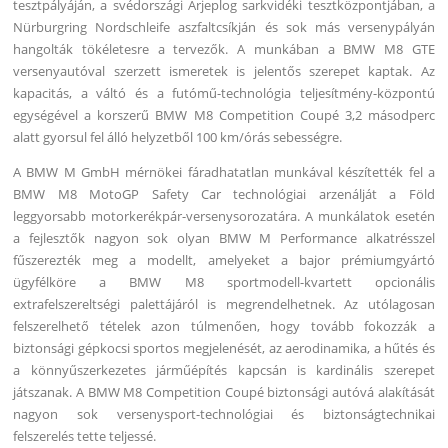
tesztpályáján, a svédországi Arjeplog sarkvidéki tesztközpontjában, a
Nürburgring Nordschleife aszfaltcsíkján és sok más versenypályán
hangolták tökéletesre a tervezők. A munkában a BMW M8 GTE
versenyautóval szerzett ismeretek is jelentős szerepet kaptak. Az
kapacitás, a váltó és a futómű-technológia teljesítmény-központú
egységével a korszerű BMW M8 Competition Coupé 3,2 másodperc
alatt gyorsul fel álló helyzetből 100 km/órás sebességre.
A BMW M GmbH mérnökei fáradhatatlan munkával készítették fel a
BMW M8 MotoGP Safety Car technológiai arzenálját a Föld
leggyorsabb motorkerékpár-versenysorozatára. A munkálatok esetén
a fejlesztők nagyon sok olyan BMW M Performance alkatrésszel
fűszerezték meg a modellt, amelyeket a bajor prémiumgyártó
ügyfélköre a BMW M8 sportmodell-kvartett opcionális
extrafelszereltségi palettájáról is megrendelhetnek. Az utólagosan
felszerelhető tételek azon túlmenően, hogy tovább fokozzák a
biztonsági gépkocsi sportos megjelenését, az aerodinamika, a hűtés és
a könnyűszerkezetes járműépítés kapcsán is kardinális szerepet
játszanak. A BMW M8 Competition Coupé biztonsági autóvá alakítását
nagyon sok versenysport-technológiai és biztonságtechnikai
felszerelés tette teljessé.