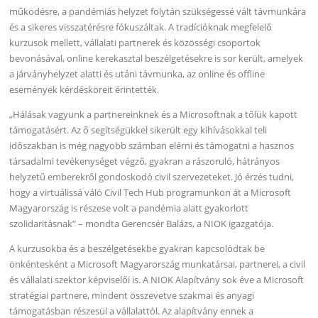
működésre, a pandémiás helyzet folytán szükségessé vált távmunkára
és a sikeres visszatérésre fókuszáltak. A tradícióknak megfelelő
kurzusok mellett, vállalati partnerek és közösségi csoportok
bevonásával, online kerekasztal beszélgetésekre is sor került, amelyek
a járványhelyzet alatti és utáni távmunka, az online és offline
események kérdésköreit érintették.
„Hálásak vagyunk a partnereinknek és a Microsoftnak a tőlük kapott
támogatásért. Az ő segítségükkel sikerült egy kihívásokkal teli
időszakban is még nagyobb számban elérni és támogatni a hasznos
társadalmi tevékenységet végző, gyakran a rászoruló, hátrányos
helyzetű emberekről gondoskodó civil szervezeteket. Jó érzés tudni,
hogy a virtuálissá váló Civil Tech Hub programunkon át a Microsoft
Magyarország is részese volt a pandémia alatt gyakorlott
szolidaritásnak” – mondta Gerencsér Balázs, a NIOK igazgatója.
A kurzusokba és a beszélgetésekbe gyakran kapcsolódtak be
önkéntesként a Microsoft Magyarország munkatársai, partnerei, a civil
és vállalati szektor képviselői is. A NIOK Alapítvány sok éve a Microsoft
stratégiai partnere, mindent összevetve szakmai és anyagi
támogatásban részesül a vállalattól. Az alapítvány ennek a