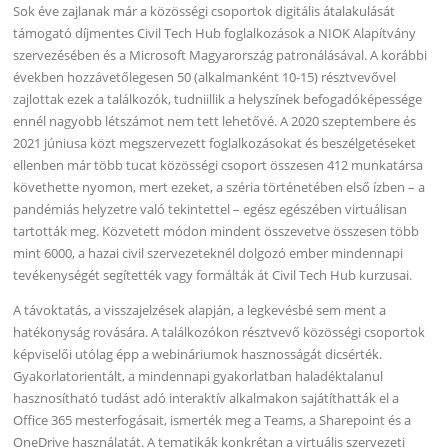
Sok éve zajlanak már a közösségi csoportok digitális átalakulását
támogató díjmentes Civil Tech Hub foglalkozások a NIOK Alapítvány
szervezésében és a Microsoft Magyarország patronálásával. A korábbi
években hozzávetőlegesen 50 (alkalmanként 10-15) résztvevővel
zajlottak ezek a találkozók, tudniillik a helyszínek befogadóképessége
ennél nagyobb létszámot nem tett lehetővé. A 2020 szeptembere és
2021 júniusa közt megszervezett foglalkozásokat és beszélgetéseket
ellenben már több tucat közösségi csoport összesen 412 munkatársa
követhette nyomon, mert ezeket, a széria történetében első ízben – a
pandémiás helyzetre való tekintettel – egész egészében virtuálisan
tartották meg. Közvetett módon mindent összevetve összesen több
mint 6000, a hazai civil szervezeteknél dolgozó ember mindennapi
tevékenységét segítették vagy formálták át Civil Tech Hub kurzusai.
A távoktatás, a visszajelzések alapján, a legkevésbé sem ment a
hatékonyság rovására. A találkozókon résztvevő közösségi csoportok
képviselői utólag épp a webináriumok hasznosságát dicsérték.
Gyakorlatorientált, a mindennapi gyakorlatban haladéktalanul
hasznosítható tudást adó interaktív alkalmakon sajátíthatták el a
Office 365 mesterfogásait, ismerték meg a Teams, a Sharepoint és a
OneDrive használatát. A tematikák konkrétan a virtuális szervezeti