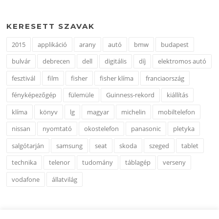
KERESETT SZAVAK
2015
applikáció
arany
autó
bmw
budapest
bulvár
debrecen
dell
digitális
díj
elektromos autó
fesztivál
film
fisher
fisher klíma
franciaország
fényképezőgép
fülemüle
Guinness-rekord
kiállítás
klíma
könyv
lg
magyar
michelin
mobiltelefon
nissan
nyomtató
okostelefon
panasonic
pletyka
salgótarján
samsung
seat
skoda
szeged
tablet
technika
telenor
tudomány
táblagép
verseny
vodafone
állatvilág