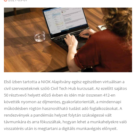
Első ízben tartotta a NIOK Alapítvány egész egészében virtuálisan a
civil szervezeteknek szóló Civil Tech Hub kurzusait. Az ezelőtt sajátos
50 résztvevő helyett előző évben és idén már összesen 412-en
követték nyomon az díjmentes, gyakorlatorientált, a mindennapi
működésben rögtön hasznosítható tudást adó foglalkozásokat. A
rendezvények a pandémiás helyzet folytán szükségessé vált
távmunkára és arra fókuszáltak, hogyan lehet a munkahelyekre való
visszatérés után is megtartani a digitális munkavégzés előnyeit.