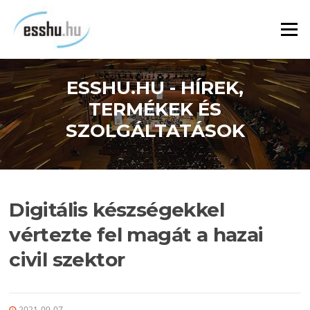
Ugrás
a
Menü
tartalomra
ESSHU.HU - HÍREK,
TERMÉKEK ÉS
SZOLGÁLTATÁSOK
Digitális készségekkel
vértezte fel magát a hazai
civil szektor
2021-09-07