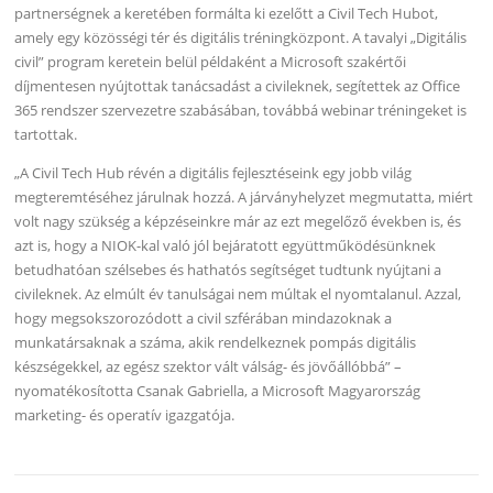
partnerségnek a keretében formálta ki ezelőtt a Civil Tech Hubot,
amely egy közösségi tér és digitális tréningközpont. A tavalyi „Digitális
civil” program keretein belül példaként a Microsoft szakértői
díjmentesen nyújtottak tanácsadást a civileknek, segítettek az Office
365 rendszer szervezetre szabásában, továbbá webinar tréningeket is
tartottak.
„A Civil Tech Hub révén a digitális fejlesztéseink egy jobb világ
megteremtéséhez járulnak hozzá. A járványhelyzet megmutatta, miért
volt nagy szükség a képzéseinkre már az ezt megelőző években is, és
azt is, hogy a NIOK-kal való jól bejáratott együttműködésünknek
betudhatóan szélsebes és hathatós segítséget tudtunk nyújtani a
civileknek. Az elmúlt év tanulságai nem múltak el nyomtalanul. Azzal,
hogy megsokszorozódott a civil szférában mindazoknak a
munkatársaknak a száma, akik rendelkeznek pompás digitális
készségekkel, az egész szektor vált válság- és jövőállóbbá” –
nyomatékosította Csanak Gabriella, a Microsoft Magyarország
marketing- és operatív igazgatója.