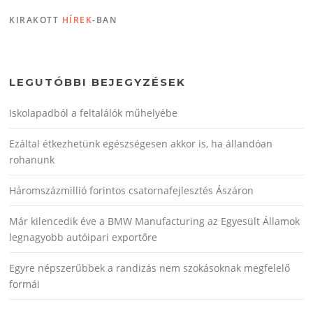
KIRAKOTT
HÍREK
-BAN
LEGUTÓBBI BEJEGYZÉSEK
Iskolapadból a feltalálók műhelyébe
Ezáltal étkezhetünk egészségesen akkor is, ha állandóan
rohanunk
Háromszázmillió forintos csatornafejlesztés Ászáron
Már kilencedik éve a BMW Manufacturing az Egyesült Államok
legnagyobb autóipari exportőre
Egyre népszerűbbek a randizás nem szokásoknak megfelelő
formái