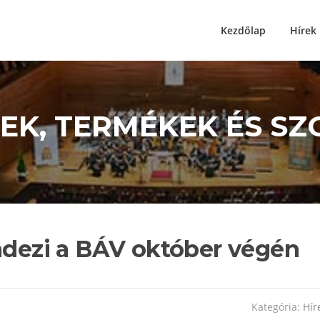
Kezdőlap
Hírek
ÍREK, TERMÉKEK ÉS S
endezi a BÁV október végén
Kategória:
Hír