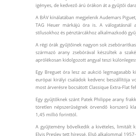
igényes, de kedvező árú órákon át a gyűjtői dar
A BÁV kínálatában megjelenik Audemars Piguet, 
TAG Heuer márkájú óra is. A válogatásnál a 
stílusokhoz és pénztárcákhoz alkalmazkodó gyűj
A régi órák gyűjtőinek nagyon sok zsebóraritkasá
származó arany zsebórával készültek a szaké
aprólékosan kidolgozott angyal teszi különleges
Egy Breguet óra lesz az aukció legmagasabb kik
európai királyi családok kedvenc beszállítója v
most árverésre bocsátott Classique Extra-Flat feh
Egy gyűjtőknek szánt Patek Philippe arany frak
töretlen népszerűségnek örvendő korszerű klas
1,45 millió forinttól.
A gyűjtemény bővelkedik a kivételes, limitált 
Elvis Presley tett híressé. Első alkalommal 195