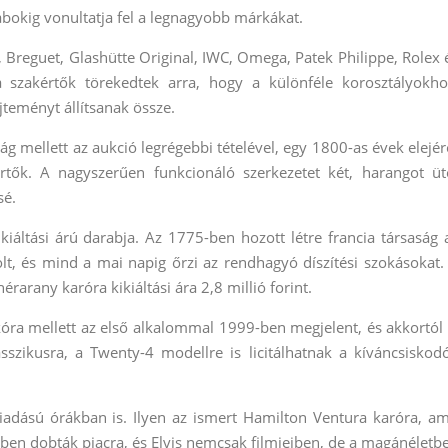
abokig vonultatja fel a legnagyobb márkákat.
Breguet, Glashütte Original, IWC, Omega, Patek Philippe, Rolex 
szakértők törekedtek arra, hogy a különféle korosztályokho
teményt állítsanak össze.
g mellett az aukció legrégebbi tételével, egy 1800-as évek elejér
rtők. A nagyszerűen funkcionáló szerkezetet két, harangot üt
sé.
iáltási árú darabja. Az 1775-ben hozott létre francia társaság 
olt, és mind a mai napig őrzi az rendhagyó díszítési szokásokat.
érarany karóra kikiáltási ára 2,8 millió forint.
kóra mellett az első alkalommal 1999-ben megjelent, és akkortól 
szikusra, a Twenty-4 modellre is licitálhatnak a kíváncsiskod
kiadású órákban is. Ilyen az ismert Hamilton Ventura karóra, am
7-ben dobták piacra, és Elvis nemcsak filmjeiben, de a magánéletb