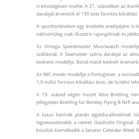
is készségesen viselte. A 21. században az ikonik
darabját árverezik el 190 ezer forintos kikiáltási
A sporttörténelem egy kivételes ereklyéjére is l
valószínűleg csak illusztris rajongóknak és ját
Az Omega Speedmaster Moonwatch modellje pé
szállásnál. A Seamaster széria darabjai az akt
kedvenc modellje. Bond másik kedvelt óramárkáj
Az IWC mesés modellje a Portugieser, a soroza
1,9 millió forintos kikiáltási áron, de licitálni le
A 19. század végén hozott létre Breitling nev
jellegzetes Breitling for Bentley Flying B férfi 
A luxus karórák piacán egyeduralkodónak tűnő
legnevezetesebb a német Glashütte Original. E
közülük kiemelkedik a Senator Calendar Week férf