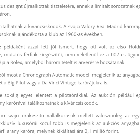
us designt újraalkották tiszteletére, ennek a limitált sorozatnak e
 áron.
icitálhatnak a kíváncsiskodók. A svájci Valory Real Madrid karóráj
ékosoknak ajándékozta a klub az 1960-as években.
ldaként azzal lett jól ismert, hogy ott volt az első Hold
ív, mutatós férfiak kiegészítői, nem véletlenül ez a 007-es ügyn
a a Rolex, amelyből három tételt is árverésre bocsátanak.
tból most a Chronograph Automatic modell megjelenik az anyagb
het a Big Pilot vagy a Da Vinci Vintage karórájukra is.
e sokáig egyet jelentett a pilótaórákkal. Az aukción például e
arany karórával találkozhatnak a kíváncsiskodók.
 svájci órakészítő vállalkozások mellett valószínűleg az egy
xkluzív luxusórái közül több is megjelenik az aukciós anyagba
i arany karóra, melynek kikiáltási ára 2,1 millió forint.