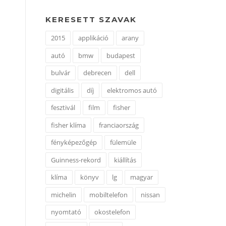
KERESETT SZAVAK
2015
applikáció
arany
autó
bmw
budapest
bulvár
debrecen
dell
digitális
díj
elektromos autó
fesztivál
film
fisher
fisher klíma
franciaország
fényképezőgép
fülemüle
Guinness-rekord
kiállítás
klíma
könyv
lg
magyar
michelin
mobiltelefon
nissan
nyomtató
okostelefon