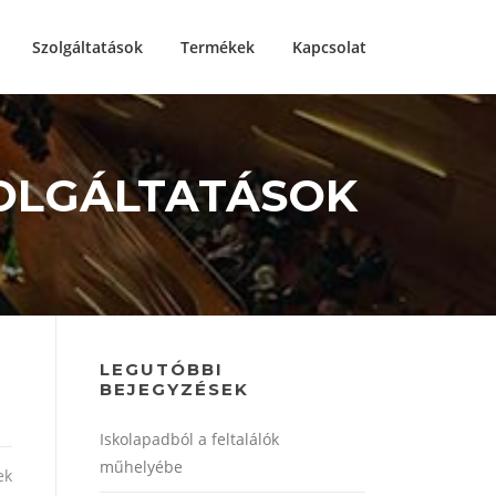
Szolgáltatások
Termékek
Kapcsolat
ZOLGÁLTATÁSOK
LEGUTÓBBI
BEJEGYZÉSEK
Iskolapadból a feltalálók
műhelyébe
ek