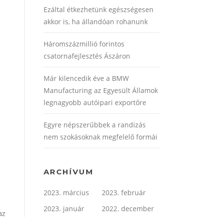
Ezáltal étkezhetünk egészségesen
akkor is, ha állandóan rohanunk
Háromszázmillió forintos
csatornafejlesztés Ászáron
Már kilencedik éve a BMW
Manufacturing az Egyesült Államok
legnagyobb autóipari exportőre
Egyre népszerűbbek a randizás
nem szokásoknak megfelelő formái
ARCHÍVUM
2023. március
2023. február
2023. január
2022. december
az