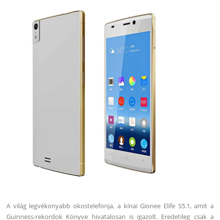
A világ legvékonyabb okostelefonja, a kínai Gionee Elife S5.1, amit a
Guinness-rekordok Könyve hivatalosan is igazolt. Eredetileg csak a