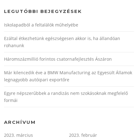
LEGUTÓBBI BEJEGYZÉSEK
Iskolapadból a feltalálók műhelyébe
Ezáltal étkezhetünk egészségesen akkor is, ha állandóan
rohanunk
Háromszázmillió forintos csatornafejlesztés Ászáron
Már kilencedik éve a BMW Manufacturing az Egyesült Államok
legnagyobb autóipari exportőre
Egyre népszerűbbek a randizás nem szokásoknak megfelelő
formái
ARCHÍVUM
2023. március
2023. február