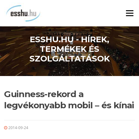
Ugrás
a
Menü
tartalomra
ESSHU.HU - HÍREK,
TERMÉKEK ÉS
SZOLGÁLTATÁSOK
Guinness-rekord a
legvékonyabb mobil – és kínai
2014-09-24