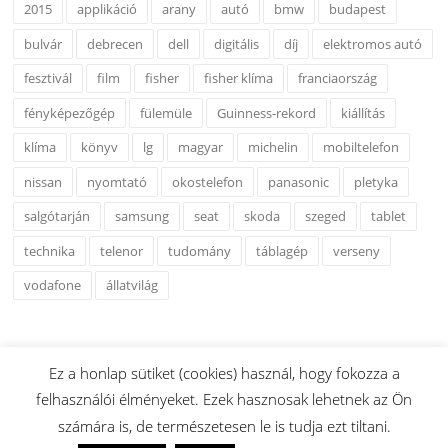
2015
applikáció
arany
autó
bmw
budapest
bulvár
debrecen
dell
digitális
díj
elektromos autó
fesztivál
film
fisher
fisher klíma
franciaország
fényképezőgép
fülemüle
Guinness-rekord
kiállítás
klíma
könyv
lg
magyar
michelin
mobiltelefon
nissan
nyomtató
okostelefon
panasonic
pletyka
salgótarján
samsung
seat
skoda
szeged
tablet
technika
telenor
tudomány
táblagép
verseny
vodafone
állatvilág
Ez a honlap sütiket (cookies) használ, hogy fokozza a
felhasználói élményeket. Ezek hasznosak lehetnek az Ön
Copyright © 2026 www.esshu.hu. Minden Jog Fenntartva.
számára is, de természetesen le is tudja ezt tiltani.