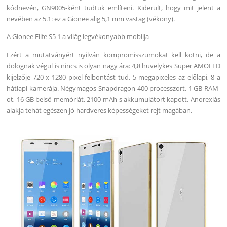
kódnevén, GN9005-ként tudtuk említeni. Kiderült, hogy mit jelent a
nevében az 5.1: ez a Gionee alig 5,1 mm vastag (vékony).
A Gionee Elife S5 1 a világ legvékonyabb mobilja
Ezért a mutatványért nyilván kompromisszumokat kell kötni, de a
dolognak végül is nincs is olyan nagy ára: 4,8 hüvelykes Super AMOLED
kijelzője 720 x 1280 pixel felbontást tud, 5 megapixeles az előlapi, 8 a
hátlapi kamerája. Négymagos Snapdragon 400 processzort, 1 GB RAM-
ot, 16 GB belső memóriát, 2100 mAh-s akkumulátort kapott. Anorexiás
alakja tehát egészen jó hardveres képességeket rejt magában.