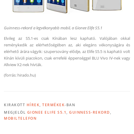
Guinness-rekord a legvékonyabb mobil, a Gionee Elife S5.1
Elvileg az S5.1-es csak Kínában lesz kapható. Valójában okkal
reménykedik az elérhetőségében az, aki elegáns vékonyságára és
elérhető árára vágyik: szupersovány elődje, az Elife S5.5 is kapható volt
Kínán kívüli piacokon, csak errefelé éppenséggel BLU Vivo IV-nek vagy
Allview X2-nek hívták.
(forrás: hirado.hu)
KIRAKOTT
HÍREK
,
TERMÉKEK
-BAN
MEGJELÖL
GIONEE ELIFE S5.1
,
GUINNESS-REKORD
,
MOBILTELEFON