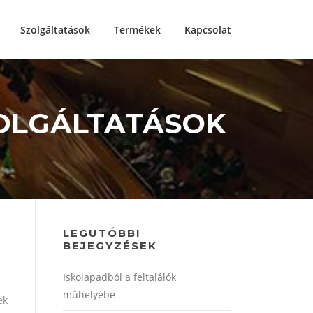
Szolgáltatások
Termékek
Kapcsolat
ZOLGÁLTATÁSOK
LEGUTÓBBI
BEJEGYZÉSEK
Iskolapadból a feltalálók
műhelyébe
ek