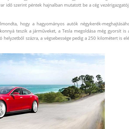
ar idő szerint péntek hajnalban mutatott be a cég vezérigazgatój
 elmondta, hogy a hagyományos autók négykerék-meghajtásáh
konnyá teszik a járműveket,
a Tesla megoldása még gyorsít is 
ó helyzetből százra, a végsebessége pedig a 250 kilométert is elé