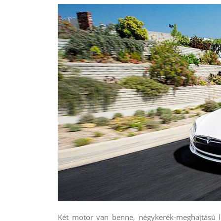
Két motor van benne, négykerék-meghajtású let