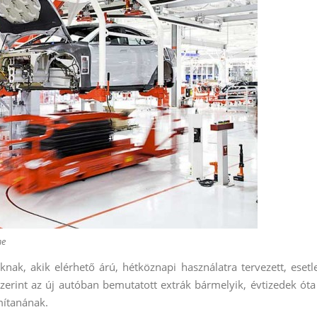
me
oknak, akik elérhető árú, hétköznapi használatra tervezett, esetl
 szerint az új autóban bemutatott extrák bármelyik, évtizedek óta
mítanának.