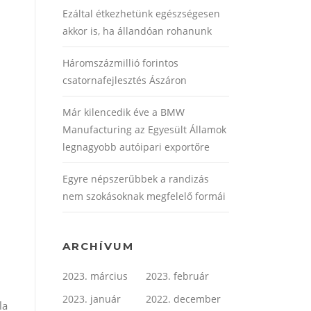
Ezáltal étkezhetünk egészségesen
akkor is, ha állandóan rohanunk
Háromszázmillió forintos
csatornafejlesztés Ászáron
Már kilencedik éve a BMW
Manufacturing az Egyesült Államok
legnagyobb autóipari exportőre
Egyre népszerűbbek a randizás
nem szokásoknak megfelelő formái
ARCHÍVUM
2023. március
2023. február
2023. január
2022. december
la