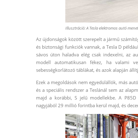
Illusztráció: A Tesla elektromos autó men
Az újdonságok között szerepelt a jármű számító
és biztonsági funkciók vannak, a Tesla D például
sávos úton haladva elég csak indexelni, az au
modell automatikusan fékez, ha valami ves
sebességkorlátozó táblákat, és azok alapján állít
Ezek a megoldások nem egyedülállók, más autóg
és a speciális rendszer a Teslánál sem az alapmo
majd a korábbi, S jelű modellekbe. A P85D j
nagyjából 29 millió forintba kerül majd, és dec