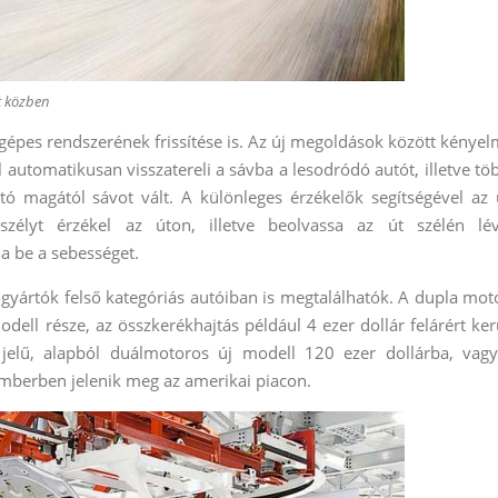
et közben
gépes rendszerének frissítése is. Az új megoldások között kényel
 automatikusan visszatereli a sávba a lesodródó autót, illetve tö
tó magától sávot vált. A különleges érzékelők segítségével az 
zélyt érzékel az úton, illetve beolvassa az út szélén lé
ja be a sebességet.
yártók felső kategóriás autóiban is megtalálhatók. A dupla mot
dell része, az összkerékhajtás például 4 ezer dollár felárért ker
elű, alapból duálmotoros új modell 120 ezer dollárba, vagy
emberben jelenik meg az amerikai piacon.