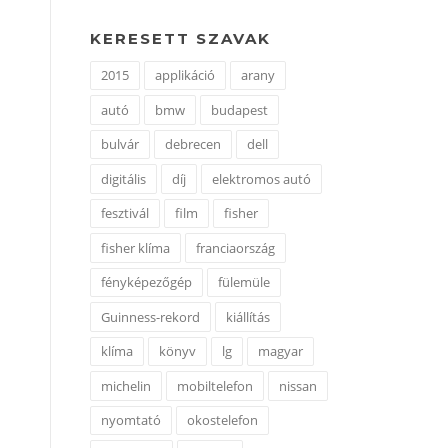
KERESETT SZAVAK
2015
applikáció
arany
autó
bmw
budapest
bulvár
debrecen
dell
digitális
díj
elektromos autó
fesztivál
film
fisher
fisher klíma
franciaország
fényképezőgép
fülemüle
Guinness-rekord
kiállítás
klíma
könyv
lg
magyar
michelin
mobiltelefon
nissan
nyomtató
okostelefon