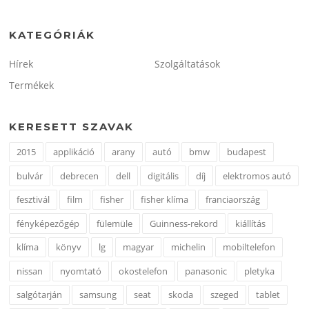
KATEGÓRIÁK
Hírek
Szolgáltatások
Termékek
KERESETT SZAVAK
2015
applikáció
arany
autó
bmw
budapest
bulvár
debrecen
dell
digitális
díj
elektromos autó
fesztivál
film
fisher
fisher klíma
franciaország
fényképezőgép
fülemüle
Guinness-rekord
kiállítás
klíma
könyv
lg
magyar
michelin
mobiltelefon
nissan
nyomtató
okostelefon
panasonic
pletyka
salgótarján
samsung
seat
skoda
szeged
tablet