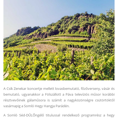
A Csík Zenekar koncertje mellett lovasbemutató, főzőverseny, vásár és
bemutató, ugyanakkor a Fölszállott a Páva televíziós műsor korábbi
résztvevőinek gálaműsora is számít a nagyközönségre csütörtöktől
vasárnapig a Somló Hegy Hangja Parádén.
A Somló Séd-DŰLŐngélő titulussal rendelkező programrész a hegy