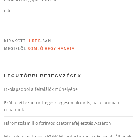
mti
KIRAKOTT
HÍREK
-BAN
MEGJELÖL
SOMLÓ HEGY HANGJA
LEGUTÓBBI BEJEGYZÉSEK
Iskolapadból a feltalálók műhelyébe
Ezáltal étkezhetünk egészségesen akkor is, ha állandóan
rohanunk
Háromszázmillió forintos csatornafejlesztés Ászáron
Már kilencedik éve a BMW Manufacturing az Egyesült Államok