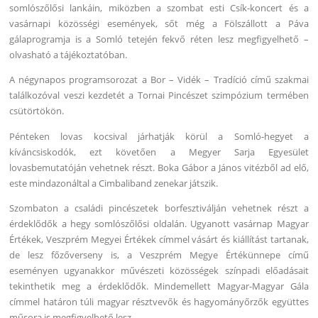
somlószőlősi lankáin, miközben a szombat esti Csík-koncert és a
vasárnapi közösségi események, sőt még a Fölszállott a Páva
gálaprogramja is a Somló tetején fekvő réten lesz megfigyelhető –
olvasható a tájékoztatóban.
A négynapos programsorozat a Bor – Vidék – Tradíció című szakmai
találkozóval veszi kezdetét a Tornai Pincészet szimpózium termében
csütörtökön.
Pénteken lovas kocsival járhatják körül a Somló-hegyet a
kíváncsiskodók, ezt követően a Megyer Sarja Egyesület
lovasbemutatóján vehetnek részt. Boka Gábor a János vitézből ad elő,
este mindazonáltal a Cimbaliband zenekar játszik.
Szombaton a családi pincészetek borfesztiválján vehetnek részt a
érdeklődők a hegy somlószőlősi oldalán. Ugyanott vasárnap Magyar
Értékek, Veszprém Megyei Értékek címmel vásárt és kiállítást tartanak,
de lesz főzőverseny is, a Veszprém Megye Értékünnepe című
eseményen ugyanakkor művészeti közösségek színpadi előadásait
tekinthetik meg a érdeklődők. Mindemellett Magyar-Magyar Gála
címmel határon túli magyar résztvevők és hagyományőrzők együttes
műsora is megfigyelhető lesz.