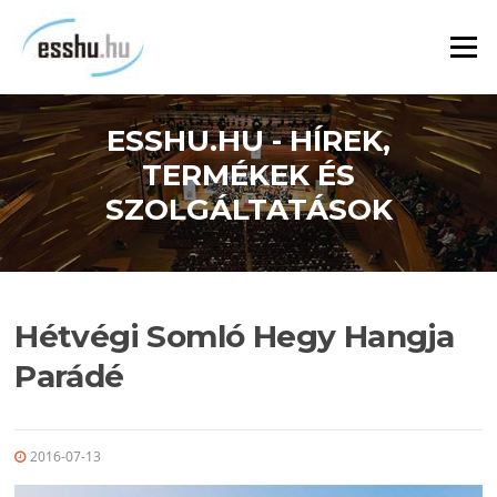
Ugrás
a
Menü
tartalomra
ESSHU.HU - HÍREK,
TERMÉKEK ÉS
SZOLGÁLTATÁSOK
Hétvégi Somló Hegy Hangja
Parádé
2016-07-13