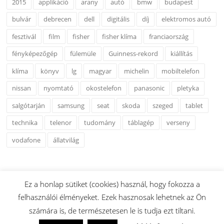
2015
applikáció
arany
autó
bmw
budapest
bulvár
debrecen
dell
digitális
díj
elektromos autó
fesztivál
film
fisher
fisher klíma
franciaország
fényképezőgép
fülemüle
Guinness-rekord
kiállítás
klíma
könyv
lg
magyar
michelin
mobiltelefon
nissan
nyomtató
okostelefon
panasonic
pletyka
salgótarján
samsung
seat
skoda
szeged
tablet
technika
telenor
tudomány
táblagép
verseny
vodafone
állatvilág
Ez a honlap sütiket (cookies) használ, hogy fokozza a
felhasználói élményeket. Ezek hasznosak lehetnek az Ön
Copyright © 2026 www.esshu.hu. Minden Jog Fenntartva.
számára is, de természetesen le is tudja ezt tiltani.