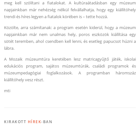
meg kell szólítani a fiatalokat. A kultúraátadásban egy múzeum
napjainkban már nehézség nélkül felvállalhatja, hogy egy kiállítóhely
trendi és híres legyen a fiatalok körében is – tette hozzá.
Közölte, arra számítanak: a program esetén kiderül, hogy a múzeum
napjainkban már nem unalmas hely, poros eszközök kiállítása egy
sötét teremben, ahol csendben kell lenni, és esetleg papucsot húzni a
lábra.
A Mozaik múzeumtúra keretében lesz matricagyűjtő játék, iskolai
edukációs program, sajátos múzeumtúrák, családi programok és
múzeumpedagógiai foglalkozások. A programban háromszáz
kiállítóhely vesz részt.
mti
KIRAKOTT
HÍREK
-BAN