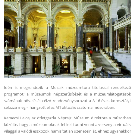
Idén is megrendezik a Mozaik múzeumtúra titulussal rendelkező
programot; a múzeumok népszerűsítését és a múzeumlátogatások
számának növelését célzó rendezvénysorozat a 8-16 éves korosztályt
célozza meg – hangzott el az M1 aktuális csatorna műsorában.
Kemecsi Lajos, az ötletgazda Néprajzi Múzeum direktora a műsorban
közölte, hogy a múzeumoknak fel kell tudni venni a verseny a virtuális
világgal a valódi eszközök hamisítatlan üzenetein át, ehhez ugyanakkor