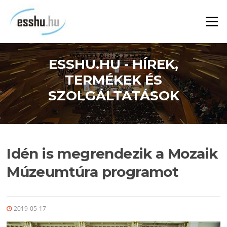
Ugrás
a
Menü
tartalomra
ESSHU.HU - HÍREK,
TERMÉKEK ÉS
SZOLGÁLTATÁSOK
Idén is megrendezik a Mozaik
Múzeumtúra programot
2019-05-17