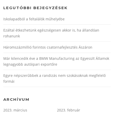
LEGUTÓBBI BEJEGYZÉSEK
Iskolapadból a feltalálók műhelyébe
Ezáltal étkezhetünk egészségesen akkor is, ha állandóan
rohanunk
Háromszázmillió forintos csatornafejlesztés Ászáron
Már kilencedik éve a BMW Manufacturing az Egyesült Államok
legnagyobb autóipari exportőre
Egyre népszerűbbek a randizás nem szokásoknak megfelelő
formái
ARCHÍVUM
2023. március
2023. február