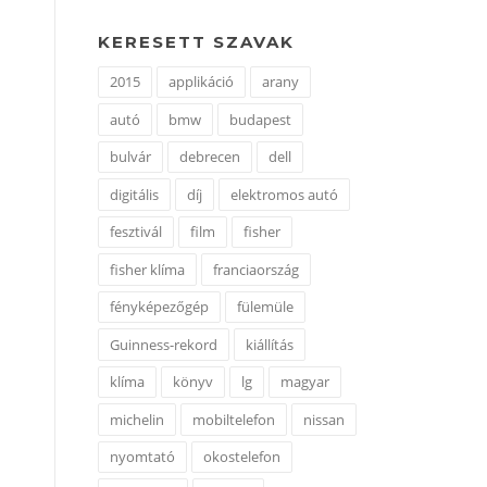
KERESETT SZAVAK
2015
applikáció
arany
autó
bmw
budapest
bulvár
debrecen
dell
digitális
díj
elektromos autó
fesztivál
film
fisher
fisher klíma
franciaország
fényképezőgép
fülemüle
Guinness-rekord
kiállítás
klíma
könyv
lg
magyar
michelin
mobiltelefon
nissan
nyomtató
okostelefon