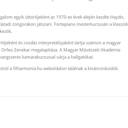
alom egyik úttörőjeként az 1970-es évek elején kezdte Haydn,
ázadi zongorákon játszani. Fortepiano mesterkurzusán a klasszi
tkezők.
tőjeként és csodás interpretálójaként tartja számon a magyar
 az Orfeo Zenekar megalapítása. A Magyar Művészeti Akadémia
angszeres kamarakurzussal várja a hallgatókat.
ozóról a filharmonia.hu weboldalon találnak a kíváncsiskodók.