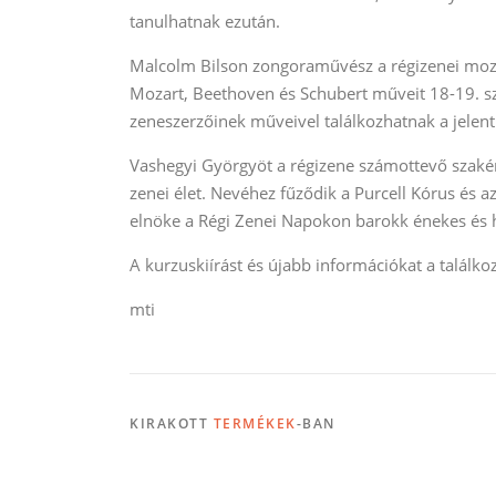
tanulhatnak ezután.
Malcolm Bilson zongoraművész a régizenei mozg
Mozart, Beethoven és Schubert műveit 18-19. sz
zeneszerzőinek műveivel találkozhatnak a jelen
Vashegyi Györgyöt a régizene számottevő szakér
zenei élet. Nevéhez fűződik a Purcell Kórus és
elnöke a Régi Zenei Napokon barokk énekes és h
A kurzuskiírást és újabb információkat a találk
mti
KIRAKOTT
TERMÉKEK
-BAN