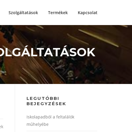
Szolgáltatások
Termékek
Kapcsolat
ZOLGÁLTATÁSOK
LEGUTÓBBI
BEJEGYZÉSEK
Iskolapadból a feltalálók
műhelyébe
ek