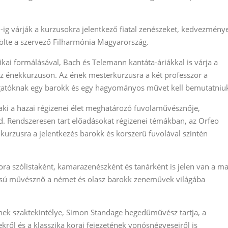
8-ig várják a kurzusokra jelentkező fiatal zenészeket, kedvezmény
zölte a szervező Filharmónia Magyarország.
ai formálásával, Bach és Telemann kantáta-áriákkal is várja a
az énekkurzuson. Az ének mesterkurzusra a két professzor a
llgatóknak egy barokk és egy hagyományos művet kell bemutatniu
aki a hazai régizenei élet meghatározó fuvolaművésznője,
ed. Rendszeresen tart előadásokat régizenei témákban, az Orfeo
 kurzusra a jelentkezés barokk és korszerű fuvolával szintén
ra szólistaként, kamarazenészként és tanárként is jelen van a ma
ású művésznő a német és olasz barokk zeneművek világába
nek szaktekintélye, Simon Standage hegedűművész tartja, a
ről és a klasszika korai fejezetének vonósnégyeseiről is