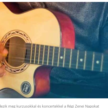
endezik meg kurzusokkal és koncertekkel a Régi Zenei Napokat