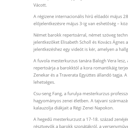
Vácott.
A régizene internacionális hírű előadói május 2
előjelentkezésre május 3-ig van eshetőség – kö
Német barokk repertoárral, német szöveg technik
jelentkezőket Elisabeth Scholl és Kovács Ágnes 
jelentkezéshez egy videót is kér, amelyen a ha
A fuvola mesterkurzus tanára Balogh Vera lesz, 
repertoárja a barokktól a kora romantikáig terj
Zenekar és a Traverata Együttes állandó tagja. A
lehetséges.
Csu-seng Fang, a furulya mesterkurzus professzo
hagyományos zenei életben. A tajvani származ
kalauzolja diákjait a Régi Zenei Napokon.
A hegedű mesterkurzust a 17-18. század zenéjé
résztvevők a barokk szonátákról, a versenyművek