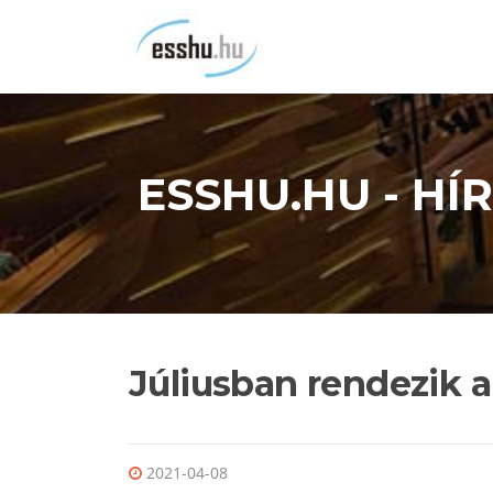
Ugrás
a
tartalomra
ESSHU.HU - H
Júliusban rendezik 
2021-04-08