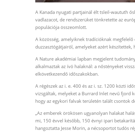
A Kanada nyugati partjainál élt tsleil-waututh ő
vadlazacot, de rendszerüket tönkretette az euró
populációja összeomlott.
A közösség, amelyiknek tradícióknak megfelelő é
duzzasztógátjairól, amelyeket azért készítettek, 
A Nature akadémiai lapban megjelent tudományos
alkalmaztak az ívó halaknál: a nőstényeket viss
elkövetkezendő időszakokban.
A régészek az i. e. 400 és az i. sz. 1200 közti 
vizsgáltak, melyeket a Burrard Inlet nevű fjord k
hogy az egykori falvak területén talált csontok
„Az emberek örökösen ugyanolyan halakat halászt
mi, 150 évvel később, 150 évnyi ipari betakarítás
hangoztatta Jesse Morin, a nécsoportot tudós r