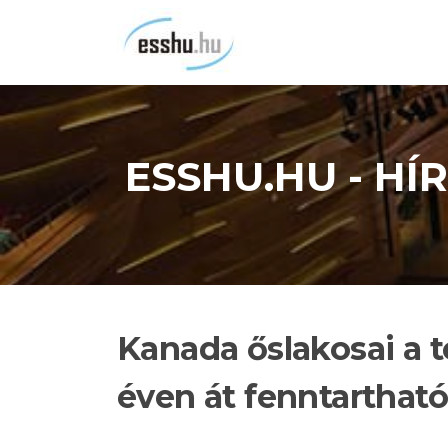
Ugrás
a
tartalomra
ESSHU.HU - H
Kanada őslakosai a t
éven át fenntarthat