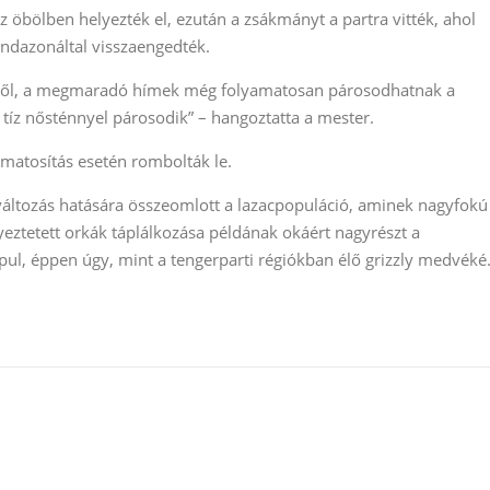
z öbölben helyezték el, ezután a zsákmányt a partra vitték, ahol
indazonáltal visszaengedték.
rből, a megmaradó hímek még folyamatosan párosodhatnak a
tíz nősténnyel párosodik” – hangoztatta a mester.
rmatosítás esetén rombolták le.
aváltozás hatására összeomlott a lazacpopuláció, aminek nagyfokú
yeztetett orkák táplálkozása példának okáért nagyrészt a
ul, éppen úgy, mint a tengerparti régiókban élő grizzly medvéké