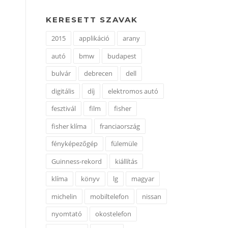
KERESETT SZAVAK
2015
applikáció
arany
autó
bmw
budapest
bulvár
debrecen
dell
digitális
díj
elektromos autó
fesztivál
film
fisher
fisher klíma
franciaország
fényképezőgép
fülemüle
Guinness-rekord
kiállítás
klíma
könyv
lg
magyar
michelin
mobiltelefon
nissan
nyomtató
okostelefon