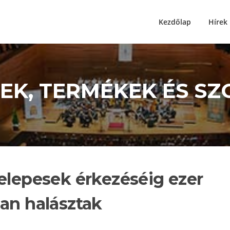
Kezdőlap
Hírek
ÍREK, TERMÉKEK ÉS S
elepesek érkezéséig ezer
óan halásztak