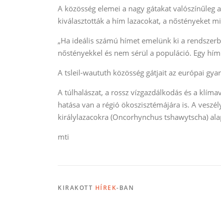
A közösség elemei a nagy gátakat valószínűleg a
kiválasztották a hím lazacokat, a nőstényeket m
„Ha ideális számú hímet emelünk ki a rendsze
nőstényekkel és nem sérül a populáció. Egy hím 
A tsleil-waututh közösség gátjait az európai gya
A túlhalászat, a rossz vízgazdálkodás és a klím
hatása van a régió ökoszisztémájára is. A veszél
királylazacokra (Oncorhynchus tshawytscha) alap
mti
KIRAKOTT
HÍREK
-BAN