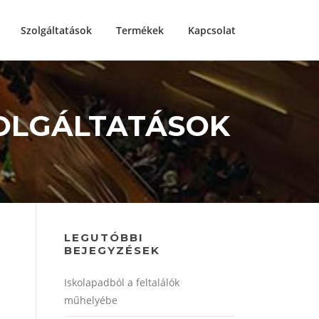
Szolgáltatások
Termékek
Kapcsolat
ZOLGÁLTATÁSOK
LEGUTÓBBI
BEJEGYZÉSEK
Iskolapadból a feltalálók
műhelyébe