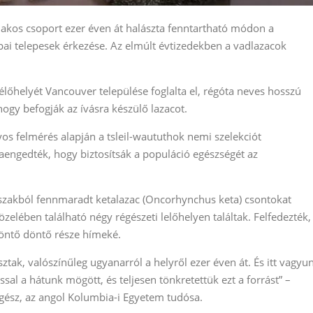
slakos csoport ezer éven át halászta fenntartható módon a
pai telepesek érkezése. Az elmúlt évtizedekben a vadlazacok
lőhelyét Vancouver települése foglalta el, régóta neves hosszú
hogy befogják az ívásra készülő lazacot.
 felmérés alapján a tsleil-waututhok nemi szelekciót
zaengedték, hogy biztosítsák a populáció egészségét az
időszakból fennmaradt ketalazac (Oncorhynchus keta) csontokat
özelében található négy régészeti lelőhelyen találtak. Felfedezték,
 döntő döntő része hímeké.
ak, valószínűleg ugyanarról a helyről ezer éven át. És itt vagyu
sal a hátunk mögött, és teljesen tönkretettük ezt a forrást” –
égész, az angol Kolumbia-i Egyetem tudósa.