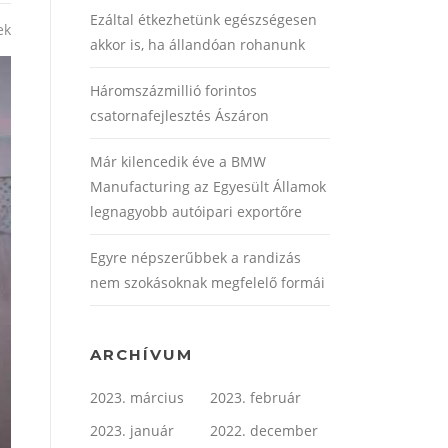
Ezáltal étkezhetünk egészségesen
ek
akkor is, ha állandóan rohanunk
Háromszázmillió forintos
csatornafejlesztés Ászáron
Már kilencedik éve a BMW
Manufacturing az Egyesült Államok
legnagyobb autóipari exportőre
Egyre népszerűbbek a randizás
nem szokásoknak megfelelő formái
ARCHÍVUM
2023. március
2023. február
2023. január
2022. december