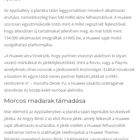
Az AppGallery a planéta talán leggyorsabban növekvő alkalmazás
áruháza, nemzetközileg havi 540 millió aktív felhasználóval. A Huawei
szorosan együttműködik több mint 4 millió regisztrált fejlesztővel,
hogy állandóan új tartalmakat jelenítsen meg, és már több mint
134 000 alkalmazást integráltak a HMS-be, a Huawei saját mobil
szolgáltatási platformjába.
„A Huawei arra törekszik, hogy partneri viszonyt alakítson ki olyan
vezető márkákkal és játékfejlesztőkkel, mint a Rovio, vagy a Playrix,
amelyiknek címei vonzzák a játékszerető közönséget. Ezáltal növekszik
a bizalom és egyre több neves partner fejleszti játékait a HMS
rendszerre is” – mondta Derek Yu, a Huawei vásárlói üzletágának
skandináv és közép-kelet-európai alelnöke.
Morcos madarak támadása
Már elérhető az AppGalleryben a planéta talán leginkább közkedvelt
játéka. Az Angry Birds 2 az első Rovio játék, amely felkerült a Huawei
saját alkalmazás áruházába. A játék mellett a Huawei felhasználók
csakhamar testre is szabhatják telefonjaikat a Huawei Themes
felületén megjelenő Angry Birds 2 hátterekkel, ugyanakkor okosóra