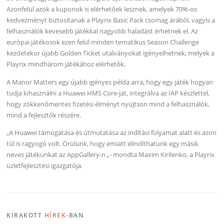
Azonfelül azok a kuponok is elérhetőek lesznek, amelyek 70%-os
kedvezményt biztosítanak a Playrix Basic Pack csomag árából, vagyis a
felhasználók kevesebb játékkal nagyobb haladást érhetnek el. Az
európai játékosok ezen felül minden tematikus Season Challenge
kezdetekor újabb Golden Ticket utalványokat igényelhetnek, melyek a
Playrix mindhárom játékához elérhetők.
A Manor Matters egy újabb igényes példa arra, hogy egy játék hogyan
tudja kihasználni a Huawei HMS Core-ját, integrálva az IAP készlettel,
hogy zökkenőmentes fizetési élményt nyújtson mind a felhasználók,
mind a fejlesztők részére.
„A Huawei támogatása és útmutatása az indítási folyamat alatt és azon
túl is ragyogó volt. Örülünk, hogy emiatt elindíthatunk egy másik
neves játékunkat az AppGallery-n „- mondta Maxim Kirilenko, a Playrix
üzletfejlesztési igazgatója.
KIRAKOTT
HÍREK
-BAN