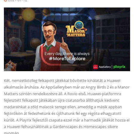
Két, nemzetközileg felkapott játékkal bővítette kínálatát a Huawei
alkalmazás áruháza. Az AppGalleryben már az Angry Birds 2 és a Manor
Matters szintén rendelkezésre áll. A Rovio első, Huawei-platformra
fejlesztett felkapott játékában újra csatasorba állíthatjuk kedvenc
madarainkat a zöld malacok serege ellen, ameddig a másik appban
fejtörőkön át fedezhetünk és újíthatunk fel egy régóta elhagyatott
kúriát. A Playrix fejlesztői csapata ezzel már a harmadik játékát hozza el
a Huawei felhasználóinak a Gardenscapes és Homescapes sikere
nyomán.