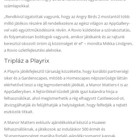
számlapokkal.
„Rendkívül izgatottak vagyunk, hogy az Angry Birds 2 mostantól több
millió játékos részére áll rendelkezésre az egész világon az AppGallery-
vel való együttműködésünk révén. A Rovio küldetése a szórakoztatás,
és folyamatosan boldogok vagyunk, amikor játékaink és az rajtunk
keresztül okozott öröm új közönséget ér el” – mondta Miikka Lindgren,
a Rovio üzletfejlesztési alelnöke.
Tripláz a Playrix
A Playrix játékfejlesztő társaság közzétette, hogy korábbi partnerségi
siker és a Gardenscapes, mitöbb a Homescapes népszerűsége láttán
elérhetővé teszi a cég legmodernebb játékát, a Manor Matters-t is az
AppGalleryben. A fejtörőkkel tűzdelt játék igazi kalandra hívja a
felhasználókat, ahol megismerhetik a rég elhagyott Castlewood-ot,
átvizsgálhatják és felújíthatják a helyiségeket, hogy felfedjék a rejtett
eszközök titkait.
A Manor Matters exkluzív ajándékokkal készül a Huawei
felhasználóknak, a játékosok az induláskor 500 érmét és
50 energiaegységet magába foglaló ajándékcsomagot kapnak.