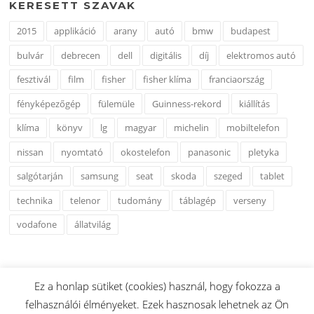
KERESETT SZAVAK
2015
applikáció
arany
autó
bmw
budapest
bulvár
debrecen
dell
digitális
díj
elektromos autó
fesztivál
film
fisher
fisher klíma
franciaország
fényképezőgép
fülemüle
Guinness-rekord
kiállítás
klíma
könyv
lg
magyar
michelin
mobiltelefon
nissan
nyomtató
okostelefon
panasonic
pletyka
salgótarján
samsung
seat
skoda
szeged
tablet
technika
telenor
tudomány
táblagép
verseny
vodafone
állatvilág
Ez a honlap sütiket (cookies) használ, hogy fokozza a
felhasználói élményeket. Ezek hasznosak lehetnek az Ön