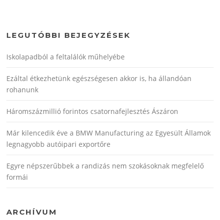
LEGUTÓBBI BEJEGYZÉSEK
Iskolapadból a feltalálók műhelyébe
Ezáltal étkezhetünk egészségesen akkor is, ha állandóan
rohanunk
Háromszázmillió forintos csatornafejlesztés Ászáron
Már kilencedik éve a BMW Manufacturing az Egyesült Államok
legnagyobb autóipari exportőre
Egyre népszerűbbek a randizás nem szokásoknak megfelelő
formái
ARCHÍVUM