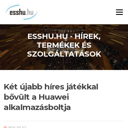
Ugrás
a
Menü
tartalomra
ESSHU.HU - HÍREK,
TERMÉKEK ÉS
SZOLGÁLTATÁSOK
Két újabb híres játékkal
bővült a Huawei
alkalmazásboltja
2021-07-12