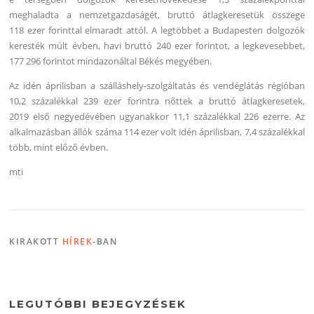
meghaladta a nemzetgazdaságét, bruttó átlagkeresetük összege
118 ezer forinttal elmaradt attól. A legtöbbet a Budapesten dolgozók
keresték múlt évben, havi bruttó 240 ezer forintot, a legkevesebbet,
177 296 forintot mindazonáltal Békés megyében.
Az idén áprilisban a szálláshely-szolgáltatás és vendéglátás régióban
10,2 százalékkal 239 ezer forintra nőttek a bruttó átlagkeresetek,
2019 első negyedévében ugyanakkor 11,1 százalékkal 226 ezerre. Az
alkalmazásban állók száma 114 ezer volt idén áprilisban, 7,4 százalékkal
több, mint előző évben.
mti
KIRAKOTT
HÍREK
-BAN
LEGUTÓBBI BEJEGYZÉSEK