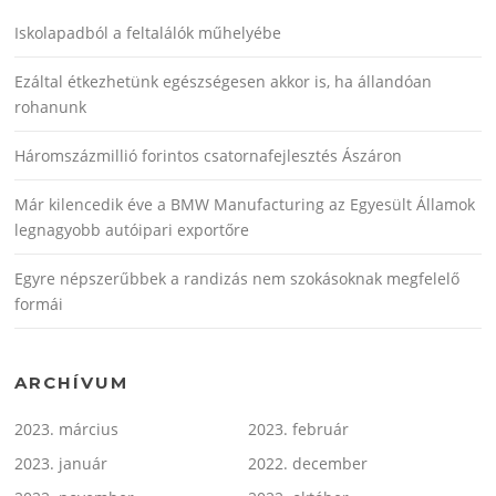
Iskolapadból a feltalálók műhelyébe
Ezáltal étkezhetünk egészségesen akkor is, ha állandóan
rohanunk
Háromszázmillió forintos csatornafejlesztés Ászáron
Már kilencedik éve a BMW Manufacturing az Egyesült Államok
legnagyobb autóipari exportőre
Egyre népszerűbbek a randizás nem szokásoknak megfelelő
formái
ARCHÍVUM
2023. március
2023. február
2023. január
2022. december