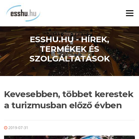
Ugrás
a
Menü
tartalomra
ESSHU.HU - HÍREK,
TERMÉKEK ÉS
SZOLGÁLTATÁSOK
Kevesebben, többet kerestek
a turizmusban előző évben
2019-07-31