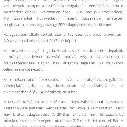
vélemények alapján a szálláshely-szolgáltatás, vendéglátás bruttó
hozzáadott értéke – változatlan áron – 2018-ban is kiemelkedően,
8,8 százalékkal növekedett, mindent összevetve ismételten
meghaladta a nemzetgazdasági GDP átlagos növekedési ütemét.
Az ágazatban alkalmazottak száma 105 ezer volt előző évben, ami
3,0 százalékkal növekedett 2017-hez képest.
A módszertan alapján foglalkoztatott az, aki az adott héten legalább
1 órányi, jövedelmet biztosító munkát végzett. Az alkalmazott
munkaszerződése alapján havi átlagban legalább 60 munkaóra
teljesítésére kötelezett.
A munkaerőpiaci részesedést nézve a szálláshely-szolgáltatás,
vendéglátás adta a foglalkoztatottak 4,0 százalékát és az
alkalmazásban állók 3,4 százalékát 2018-ban.
A KSH elemzésében arra is rámutat, hogy változatlanul alacsony a
szálláshely-szolgáltatás, vendéglátás területén alkalmazásban állók
havi bruttó átlagkeresete. A 2018-as év alatt mért 13 százalékos
növekedéssel is az év végére mindössze 212 ezer forintot ért el. Bár az
e térségben dolgozók keresetnövekedése 1,3 százalékponttal