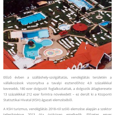
Előző évben a szálláshely-szolgáltatás, vendéglátás területén a
vállalkozások viszonyítva a tavalyi esztendőhöz 4,9 százalékkal
kevesebb, 180 ezer dolgozót foglalkoztattak, a dolgozók átlagkeresete
13 százalékkal 212 ezer forintra növekedett – ez derült ki a Központi
Statisztikai Hivatal (KSH) ágazati elemzéséből.
A KSH turizmus, vendéglátás 2018-ról szóló elemzése alapján a szektor
teljesítménye 2013 óta örökösen emelkedik. Előzetes egyes