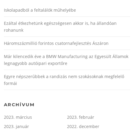
Iskolapadból a feltalálók műhelyébe
Ezáltal étkezhetünk egészségesen akkor is, ha állandóan
rohanunk
Háromszázmillió forintos csatornafejlesztés Ászáron
Már kilencedik éve a BMW Manufacturing az Egyesült Államok
legnagyobb autóipari exportőre
Egyre népszerűbbek a randizás nem szokásoknak megfelelő
formái
ARCHÍVUM
2023. március
2023. február
2023. január
2022. december