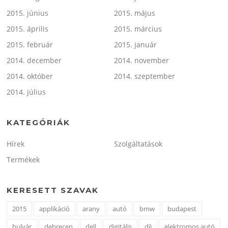
2015. június
2015. május
2015. április
2015. március
2015. február
2015. január
2014. december
2014. november
2014. október
2014. szeptember
2014. július
KATEGÓRIÁK
Hírek
Szolgáltatások
Termékek
KERESETT SZAVAK
2015
applikáció
arany
autó
bmw
budapest
bulvár
debrecen
dell
digitális
díj
elektromos autó