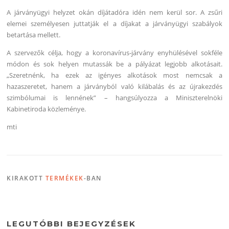
A járványügyi helyzet okán díjátadóra idén nem kerül sor. A zsűri
elemei személyesen juttatják el a díjakat a járványügyi szabályok
betartása mellett.
A szervezők célja, hogy a koronavírus-járvány enyhülésével sokféle
módon és sok helyen mutassák be a pályázat legjobb alkotásait.
„Szeretnénk, ha ezek az igényes alkotások most nemcsak a
hazaszeretet, hanem a járványból való kilábalás és az újrakezdés
szimbólumai is lennének” – hangsúlyozza a Miniszterelnöki
Kabinetiroda közleménye.
mti
KIRAKOTT
TERMÉKEK
-BAN
LEGUTÓBBI BEJEGYZÉSEK