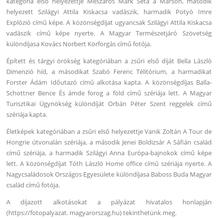
kategória első helyezettje Mészáros Márk Séta a Marson, második
helyezett Szilágyi Attila Kiskacsa vadászik, harmadik Potyó Imre
Explózió című képe. A közönségdíjat ugyancsak Szilágyi Attila Kiskacsa
vadászik című képe nyerte. A Magyar Természetjáró Szövetség
különdíjasa Kovács Norbert Körforgás című fotója.
Épített és tárgyi örökség kategóriában a zsűri első díját Bella László
Dimenzió híd, a másodikat Szabó Ferenc Télitórium, a harmadikat
Forster Ádám Időutazó című alkotása kapta. A közönségdíjas Balla-
Schottner Bence És ámde forog a föld című szériája lett. A Magyar
Turisztikai Ügynökség különdíját Orbán Péter Szent reggelek című
szériája kapta.
Életképek kategóriában a zsűri első helyezettje Vanik Zoltán A Tour de
Hongrie útvonalán szériája, a második Jenei Boldizsár A Sáfián család
című szériája, a harmadik Szilágyi Anna Európa-bajnokok című képe
lett. A közönségdíjat Tóth László Home office című szériája nyerte. A
Nagycsaládosok Országos Egyesülete különdíjasa Baboss Buda Magyar
család című fotója.
A díjazott alkotásokat a pályázat hivatalos honlapján
(https://fotopalyazat. magyarorszag.hu) tekinthetünk meg.