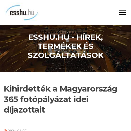
Ugrás
a
Menü
tartalomra
ESSHU.HU - HÍREK,
TERMÉKEK ÉS
SZOLGÁLTATÁSOK
Kihirdették a Magyarország
365 fotópályázat idei
díjazottait
2021-01-07