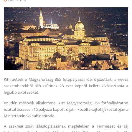
Kihirdették a Magyarország 365 fotópályázat idei díjazottait; a neves
szakemberekből álló zsűrinek 28 ezer képből kellett kiválasztania a
legjobb alkotásokat.
Az idén második alkalommal kiírt Magyarország 365 fotópályázaton
ezúttal összesen 15 pályázó kapott díjat – közölte sajtótájékoztatóján a
Miniszterelnöki Kabinetiroda.
A szakmai zsűri állásfoglalásának megfelelően a Természet és táj