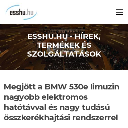
Ugrás
a
Menü
tartalomra
ESSHU.HU - HÍREK,
TERMÉKEK ÉS
SZOLGÁLTATÁSOK
Megjött a BMW 530e limuzin
nagyobb elektromos
hatótávval és nagy tudású
összkerékhajtási rendszerrel