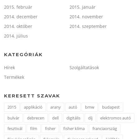
2015. február
2015. január
2014. december
2014. november
2014. október
2014. szeptember
2014. július
KATEGÓRIÁK
Hírek
Szolgáltatások
Termékek
KERESETT SZAVAK
2015
applikáció
arany
autó
bmw
budapest
bulvár
debrecen
dell
digitális
díj
elektromos autó
fesztivál
film
fisher
fisher klíma
franciaország