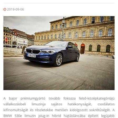
2019-09-06
A bajor prémiumgyártó tovább fokozza felső-középkategóriájú
vállalkozásbeli limuzinja sajátos hatékonyságát, csodálatos
kifinomultságát és részletekbe menően kidolgozott sokrétűségét. A
BMW 530e limuzin plug-in hibrid hajtásláncába épített legújabb