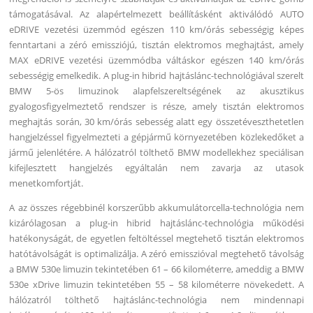
támogatásával. Az alapértelmezett beállításként aktiválódó AUTO
eDRIVE vezetési üzemmód egészen 110 km/órás sebességig képes
fenntartani a zéró emissziójú, tisztán elektromos meghajtást, amely
MAX eDRIVE vezetési üzemmódba váltáskor egészen 140 km/órás
sebességig emelkedik. A plug-in hibrid hajtáslánc-technológiával szerelt
BMW 5-ös limuzinok alapfelszereltségének az akusztikus
gyalogosfigyelmeztető rendszer is része, amely tisztán elektromos
meghajtás során, 30 km/órás sebesség alatt egy összetéveszthetetlen
hangjelzéssel figyelmezteti a gépjármű környezetében közlekedőket a
jármű jelenlétére. A hálózatról tölthető BMW modellekhez speciálisan
kifejlesztett hangjelzés egyáltalán nem zavarja az utasok
menetkomfortját.
A az összes régebbinél korszerűbb akkumulátorcella-technológia nem
kizárólagosan a plug-in hibrid hajtáslánc-technológia működési
hatékonyságát, de egyetlen feltöltéssel megtehető tisztán elektromos
hatótávolságát is optimalizálja. A zéró emisszióval megtehető távolság
a BMW 530e limuzin tekintetében 61 – 66 kilométerre, ameddig a BMW
530e xDrive limuzin tekintetében 55 – 58 kilométerre növekedett. A
hálózatról tölthető hajtáslánc-technológia nem mindennapi