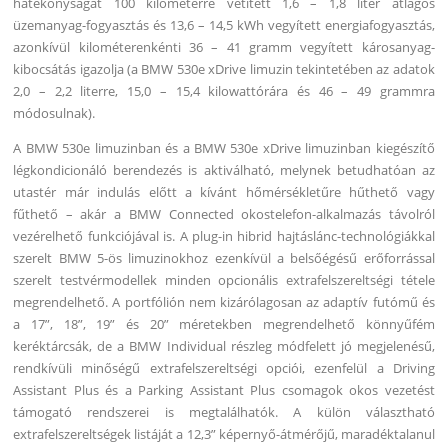
hatékonyságát 100 kilométerre vetített 1,6 – 1,8 liter átlagos
üzemanyag-fogyasztás és 13,6 – 14,5 kWh vegyített energiafogyasztás,
azonkívül kilométerenkénti 36 – 41 gramm vegyített károsanyag-
kibocsátás igazolja (a BMW 530e xDrive limuzin tekintetében az adatok
2,0 – 2,2 literre, 15,0 – 15,4 kilowattórára és 46 – 49 grammra
módosulnak).
A BMW 530e limuzinban és a BMW 530e xDrive limuzinban kiegészítő
légkondicionáló berendezés is aktiválható, melynek betudhatóan az
utastér már indulás előtt a kívánt hőmérsékletűre hűthető vagy
fűthető – akár a BMW Connected okostelefon-alkalmazás távolról
vezérelhető funkciójával is. A plug-in hibrid hajtáslánc-technológiákkal
szerelt BMW 5-ös limuzinokhoz ezenkívül a belsőégésű erőforrással
szerelt testvérmodellek minden opcionális extrafelszereltségi tétele
megrendelhető. A portfólión nem kizárólagosan az adaptív futómű és
a 17”, 18”, 19” és 20” méretekben megrendelhető könnyűfém
keréktárcsák, de a BMW Individual részleg módfelett jó megjelenésű,
rendkívüli minőségű extrafelszereltségi opciói, ezenfelül a Driving
Assistant Plus és a Parking Assistant Plus csomagok okos vezetést
támogató rendszerei is megtalálhatók. A külön választható
extrafelszereltségek listáját a 12,3” képernyő-átmérőjű, maradéktalanul