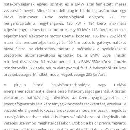
hatékonyságának egyedi szintjét és a BMW által fémjelzett mesés
vezetési élményt. Mindkét modell plug-in hibrid hajtásláncában egy
BMW TwinPower Turbo technológiával dolgozó, 2.0 liter
hengerűrtartalmú, négyhengeres, 135 kW / 184 lóerő maximális
teljesítményre képes benzinmotor és egy 83 kW / 113 lóerő maximális
teljesítményű elektromos motor üzemel közösen, 185 kW / 252 lóerő
maximális rendszerteljesítményt és 420 Nm csúcs forgatónyomatékot
hívva életre. Az elektromos motort a mérnökök a nyolcfokozatú
Steptronic automataváltóba építették be, a BMW 530e limuzin
mindent összevetve 6,1 másodperc alatt, a BMW 530e xDrive limuzin
mindazonáltal 6,2 szekundum alatt gyorsul fel álló helyzetből 100 km/
órás sebességre. Mindkét modell végsebessége 235 km/óra.
A plug-in hibrid hajtáslánc-technológia nagy tudású
energiamenedzsmentje ideális belső hatékonyságot garantál. A tisztán
elektromos hatótávolság növelése, az üzemanyag-fogyasztás, az
energiafogyasztás és a károsanyag-kibocsátás csökkentése, ezenkívül a
vezetés élményének fokozása érdekében a modern műszaki megoldás
a navigációs rendszer adatait is képes számításba venni a legideálisabb
vezetési üzemmód meghatározásakor. Utóbbit a bajor prémiumgyártó
megrendelői is személyre szabhatják és aktiválhatják az eDrive gomb