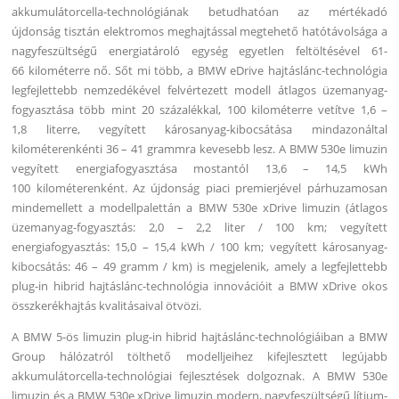
akkumulátorcella-technológiának betudhatóan az mértékadó
újdonság tisztán elektromos meghajtással megtehető hatótávolsága a
nagyfeszültségű energiatároló egység egyetlen feltöltésével 61-
66 kilométerre nő.
Sőt mi több, a BMW eDrive hajtáslánc-technológia
legfejlettebb nemzedékével felvértezett modell átlagos üzemanyag-
fogyasztása több mint 20 százalékkal, 100 kilométerre vetítve 1,6 –
1,8 literre, vegyített károsanyag-kibocsátása mindazonáltal
kilométerenkénti 36 – 41 grammra kevesebb lesz. A BMW 530e limuzin
vegyített energiafogyasztása mostantól 13,6 – 14,5 kWh
100 kilométerenként. Az újdonság piaci premierjével párhuzamosan
mindemellett a modellpalettán a BMW 530e xDrive limuzin (átlagos
üzemanyag-fogyasztás: 2,0 – 2,2 liter / 100 km; vegyített
energiafogyasztás: 15,0 – 15,4 kWh / 100 km; vegyített károsanyag-
kibocsátás: 46 – 49 gramm / km) is megjelenik, amely a legfejlettebb
plug-in hibrid hajtáslánc-technológia innovációit a BMW xDrive okos
összkerékhajtás kvalitásaival ötvözi.
A BMW 5-ös limuzin plug-in hibrid hajtáslánc-technológiáiban a BMW
Group hálózatról tölthető modelljeihez kifejlesztett legújabb
akkumulátorcella-technológiai fejlesztések dolgoznak. A BMW 530e
limuzin és a BMW 530e xDrive limuzin modern, nagyfeszültségű lítium-