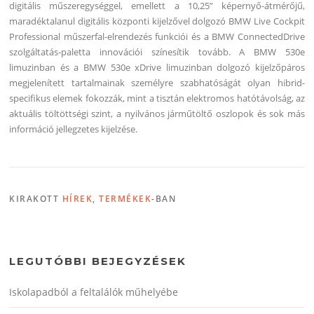
digitális műszeregységgel, emellett a 10,25” képernyő-átmérőjű,
maradéktalanul digitális központi kijelzővel dolgozó BMW Live Cockpit
Professional műszerfal-elrendezés funkciói és a BMW ConnectedDrive
szolgáltatás-paletta innovációi színesítik tovább. A BMW 530e
limuzinban és a BMW 530e xDrive limuzinban dolgozó kijelzőpáros
megjelenített tartalmainak személyre szabhatóságát olyan hibrid-
specifikus elemek fokozzák, mint a tisztán elektromos hatótávolság, az
aktuális töltöttségi szint, a nyilvános járműtöltő oszlopok és sok más
információ jellegzetes kijelzése.
KIRAKOTT
HÍREK
,
TERMÉKEK
-BAN
LEGUTÓBBI BEJEGYZÉSEK
Iskolapadból a feltalálók műhelyébe