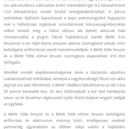
ion akkumulátora változatlan külső méretekkel ígér 9,2 kilowattóráról
12,0 kilowattórára növelt bruttó energiateljesítményt. A jókora
mértékben fejlődött kapacitással a bajor prémiumgyártó fogyasztói
már a hétköznapi ingázások oroszlánrészét károsanyag-kibocsátás
nélkül tehetik meg, a hátsó üléssor alá épített akkunak hála
mindazonáltal a plug-in hibrid hajtáslánccal szerelt BMW 5-ös
limuzinok is kis híján literre precízen akkora csomagteret adnak, mint
belsőégésű erőforrással szerelt testvérmodelljeik. A BMW 530e limuzin
és a BMW 530e xDrive limuzin csomagtere alapesetben 410 liter
térfogatú.
Mindkét modell alapfelszereltségének része a háztartási aljzathoz
csatlakoztatható töltőkábel, amellyel a nagyfeszültségű lítium-ion akku
alig hat óra alatt feltölthető. A BMW i Wallbox falitöltővel ez az idő 3 óra
35 percre kevesebb lesz. Az aksi töltőnyílását a bal első kerékjárati
ívben, az Air Breathers légkivezető nyílás fölötti bejárat mögött találják
az ügyfelek.
A BMW 530e limuzin és a BMW 530e xDrive limuzin belsőégésű
erőforrása és elektromos motorja közti, intelligensen vezérelt
partnerség ugyanabban az időben váltja valóra a hajtáslánc