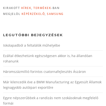
KIRAKOTT
HÍREK
,
TERMÉKEK
-BAN
MEGJELÖL
KÉPÉRZÉKELŐ
,
SAMSUNG
LEGUTÓBBI BEJEGYZÉSEK
Iskolapadból a feltalálók műhelyébe
Ezáltal étkezhetünk egészségesen akkor is, ha állandóan
rohanunk
Háromszázmillió forintos csatornafejlesztés Ászáron
Már kilencedik éve a BMW Manufacturing az Egyesült Államok
legnagyobb autóipari exportőre
Egyre népszerűbbek a randizás nem szokásoknak megfelelő
formái