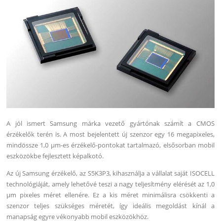
A jól ismert Samsung márka vezető gyártónak számít a CMOS
érzékelők terén is. A most bejelentett új szenzor egy 16 megapixeles,
mindössze 1,0 μm-es érzékelő-pontokat tartalmazó, elsősorban mobil
eszközökbe fejlesztett képalkotó.
Az új Samsung érzékelő, az S5K3P3, kihasználja a vállalat saját ISOCELL
technológiáját, amely lehetővé teszi a nagy teljesítmény elérését az 1,0
μm pixeles méret ellenére. Ez a kis méret minimálisra csökkenti a
szenzor teljes szükséges méretét, így ideális megoldást kínál a
manapság egyre vékonyabb mobil eszközökhöz.