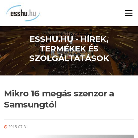
Ugrás
a
Menü
tartalomra
ESSHU.HU - HÍREK,
TERMÉKEK ÉS
SZOLGÁLTATÁSOK
Mikro 16 megás szenzor a
Samsungtól
2015-07-31