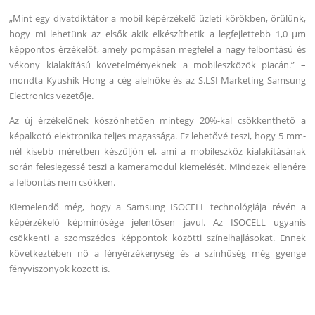
„Mint egy divatdiktátor a mobil képérzékelő üzleti körökben, örülünk,
hogy mi lehetünk az elsők akik elkészíthetik a legfejlettebb 1,0 μm
képpontos érzékelőt, amely pompásan megfelel a nagy felbontású és
vékony kialakítású követelményeknek a mobileszközök piacán.” –
mondta Kyushik Hong a cég alelnöke és az S.LSI Marketing Samsung
Electronics vezetője.
Az új érzékelőnek köszönhetően mintegy 20%-kal csökkenthető a
képalkotó elektronika teljes magassága. Ez lehetővé teszi, hogy 5 mm-
nél kisebb méretben készüljön el, ami a mobileszköz kialakításának
során feleslegessé teszi a kameramodul kiemelését. Mindezek ellenére
a felbontás nem csökken.
Kiemelendő még, hogy a Samsung ISOCELL technológiája révén a
képérzékelő képminősége jelentősen javul. Az ISOCELL ugyanis
csökkenti a szomszédos képpontok közötti színelhajlásokat. Ennek
következtében nő a fényérzékenység és a színhűség még gyenge
fényviszonyok között is.