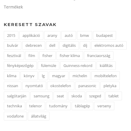
Termékek
KERESETT SZAVAK
2015
applikáció
arany
autó
bmw
budapest
bulvár
debrecen
dell
digitális
díj
elektromos autó
fesztivál
film
fisher
fisher klíma
franciaország
fényképezőgép
fülemüle
Guinness-rekord
kiállítás
klíma
könyv
lg
magyar
michelin
mobiltelefon
nissan
nyomtató
okostelefon
panasonic
pletyka
salgótarján
samsung
seat
skoda
szeged
tablet
technika
telenor
tudomány
táblagép
verseny
vodafone
állatvilág