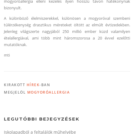
mogyoróallergia elleni kezelés ilyen hosszú távon hatékonynak
bizonyult.
A különböző élelmiszerekkel, különösen a mogyoróval szembeni
túlérzékenység drasztikus méreteket öltött az elmúlt évtizedekben.
Jelenleg világszerte nagyjából 250 millió ember küzd valamilyen
ételallergiával, ami több mint háromszorosa a 20 évvel ezelőtti
mutatóknak.
mti
KIRAKOTT
HÍREK
-BAN
MEGJELÖL
MOGYORÓALLERGIA
LEGUTÓBBI BEJEGYZÉSEK
Iskolapadból a feltalálók műhelyébe