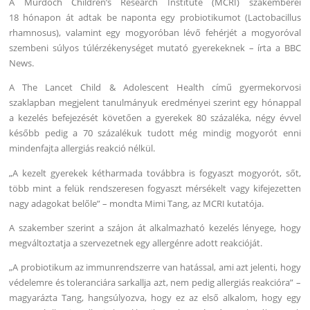
A Murdoch Children’s Research Institute (MCRI) szakemberei
18 hónapon át adtak be naponta egy probiotikumot (Lactobacillus
rhamnosus), valamint egy mogyoróban lévő fehérjét a mogyoróval
szembeni súlyos túlérzékenységet mutató gyerekeknek – írta a BBC
News.
A The Lancet Child & Adolescent Health című gyermekorvosi
szaklapban megjelent tanulmányuk eredményei szerint egy hónappal
a kezelés befejezését követően a gyerekek 80 százaléka, négy évvel
később pedig a 70 százalékuk tudott még mindig mogyorót enni
mindenfajta allergiás reakció nélkül.
„A kezelt gyerekek kétharmada továbbra is fogyaszt mogyorót, sőt,
több mint a felük rendszeresen fogyaszt mérsékelt vagy kifejezetten
nagy adagokat belőle” – mondta Mimi Tang, az MCRI kutatója.
A szakember szerint a szájon át alkalmazható kezelés lényege, hogy
megváltoztatja a szervezetnek egy allergénre adott reakcióját.
„A probiotikum az immunrendszerre van hatással, ami azt jelenti, hogy
védelemre és toleranciára sarkallja azt, nem pedig allergiás reakcióra” –
magyarázta Tang, hangsúlyozva, hogy ez az első alkalom, hogy egy