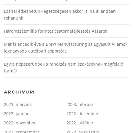
Ezáltal étkezhetünk egészségesen akkor is, ha állandóan
rohanunk
Háromszázmillió forintos csatornafejlesztés Ászáron
Már kilencedik éve a BMW Manufacturing az Egyesült Államok
legnagyobb autóipari exportőre
Egyre népszerűbbek a randizás nem szokásoknak megfelelő
formái
ARCHÍVUM
2023. március
2023. február
2023. január
2022. december
2022. november
2022. október
2022. szeptember
2022. augusztus