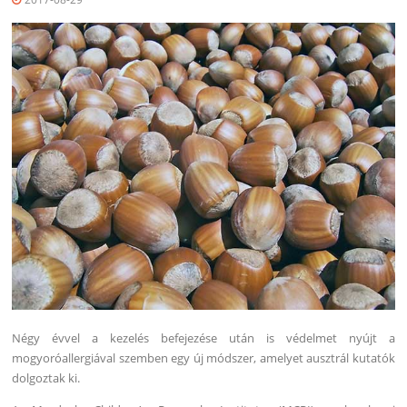
Négy évvel a kezelés befejezése után is védelmet nyújt a
mogyoróallergiával szemben egy új módszer, amelyet ausztrál kutatók
dolgoztak ki.