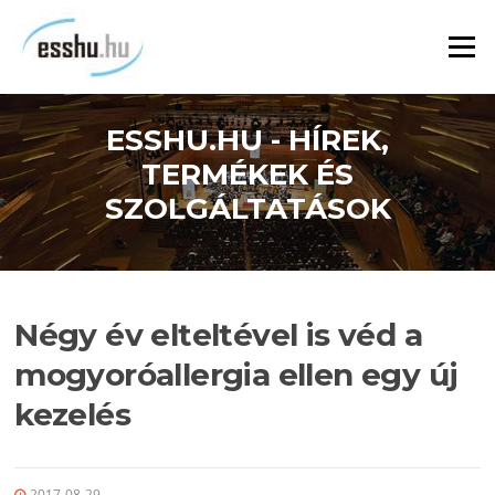
Ugrás
a
Menü
tartalomra
ESSHU.HU - HÍREK,
TERMÉKEK ÉS
SZOLGÁLTATÁSOK
Négy év elteltével is véd a
mogyoróallergia ellen egy új
kezelés
2017-08-29