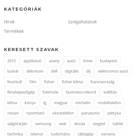
KATEGÓRIÁK
Hírek
Szolgáltatások
Termékek
KERESETT SZAVAK
2015
applikáció
arany
autó
bmw
budapest
bulvár
debrecen
dell
digitális
díj
elektromos autó
fesztivál
film
fisher
fisher klíma
franciaország
fényképezőgép
fülemüle
Guinness-rekord
kiállítás
klíma
könyv
lg
magyar
michelin
mobiltelefon
nissan
nyomtató
okostelefon
panasonic
pletyka
salgótarján
samsung
seat
skoda
szeged
tablet
technika
telenor
tudomány
táblagép
verseny