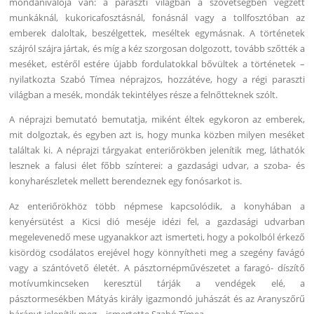
mondanivalója van: a paraszti világban a szövetségben végzett
munkáknál, kukoricafosztásnál, fonásnál vagy a tollfosztóban az
emberek daloltak, beszélgettek, meséltek egymásnak. A történetek
szájról szájra jártak, és míg a kéz szorgosan dolgozott, tovább szőtték a
meséket, estéről estére újabb fordulatokkal bővültek a történetek –
nyilatkozta Szabó Tímea néprajzos, hozzátéve, hogy a régi paraszti
világban a mesék, mondák tekintélyes része a felnőtteknek szólt.
A néprajzi bemutató bemutatja, miként éltek egykoron az emberek,
mit dolgoztak, és egyben azt is, hogy munka közben milyen meséket
találtak ki. A néprajzi tárgyakat enteriőrökben jelenítik meg, láthatók
lesznek a falusi élet főbb színterei: a gazdasági udvar, a szoba- és
konyharészletek mellett berendeznek egy fonósarkot is.
Az enteriőrökhöz több népmese kapcsolódik, a konyhában a
kenyérsütést a Kicsi dió meséje idézi fel, a gazdasági udvarban
megelevenedő mese ugyanakkor azt ismerteti, hogy a pokolból érkező
kisördög csodálatos erejével hogy könnyítheti meg a szegény favágó
vagy a szántóvető életét. A pásztornépművészetet a faragó- díszítő
motívumkincseken keresztül tárják a vendégek elé, a
pásztormesékben Mátyás király igazmondó juhászát és az Aranyszőrű
bárányt jelenítik meg – ismertette Szabó Tímea.