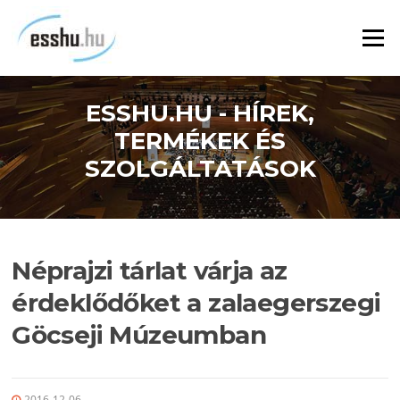
Ugrás
a
Menü
tartalomra
ESSHU.HU - HÍREK,
TERMÉKEK ÉS
SZOLGÁLTATÁSOK
Néprajzi tárlat várja az
érdeklődőket a zalaegerszegi
Göcseji Múzeumban
2016-12-06