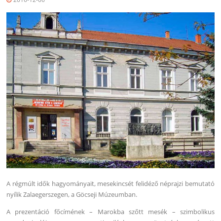
A régmúlt idők hagyományait, mesekincsét felidéző néprajzi bemutató
nyílik Zalaegerszegen, a Göcseji Múzeumban.
A prezentáció főcímének – Marokba szőtt mesék – szimbolikus