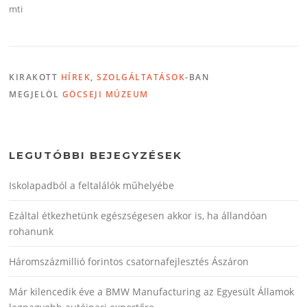
mti
KIRAKOTT
HÍREK
,
SZOLGÁLTATÁSOK
-BAN
MEGJELÖL
GÖCSEJI MÚZEUM
LEGUTÓBBI BEJEGYZÉSEK
Iskolapadból a feltalálók műhelyébe
Ezáltal étkezhetünk egészségesen akkor is, ha állandóan
rohanunk
Háromszázmillió forintos csatornafejlesztés Ászáron
Már kilencedik éve a BMW Manufacturing az Egyesült Államok