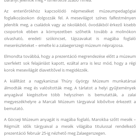
Az enteriőrökhöz kapcsolódó népmeséket múzeumpedagógiai
foglalkozásokon dolgozzák fel. A mesevilágot színes falfestményen
jelenítik meg, a családok vagy az iskolákból, óvodákból érkező kisebb
csoportok ebben a környezetben szőhetik tovább a molinókon
olvasható, eredeti szókincset, tájszavakat is magába foglaló
meserészleteket – emelte ki a zalaegerszegi múzeum néprajzosa.
Elmondta továbbá, hogy a prezentáció megrendezése előtt a múzeum
szerfelett sok felajánlást kapott, ezáltal arra is lesz mód, hogy a régi
korok mesevilágát diavetítővel is megidézzék.
A kiállítást a nagykanizsai Thúry György Múzeum munkatársai
álmodták meg és valósították meg. A tárlatot a helyi gyűjtemények
anyagával kiegészítve több helyszínen is bemutatták, a zalai
megyeszékhelyre a Marcali Múzeum tárgyaival kibővítve érkezett a
bemutató.
A Göcseji Múzeum anyagát is magába foglaló, Marokba szőtt mesék –
Régmúlt idők tárgyaival a mesék világába titulussal rendelkező
prezentáció február 25-ig nézhető meg Zalaegerszegen.