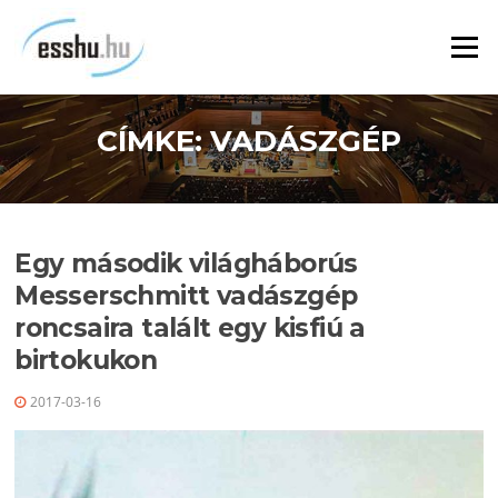
Ugrás
a
Menü
tartalomra
CÍMKE:
VADÁSZGÉP
Egy második világháborús
Messerschmitt vadászgép
roncsaira talált egy kisfiú a
birtokukon
2017-03-16