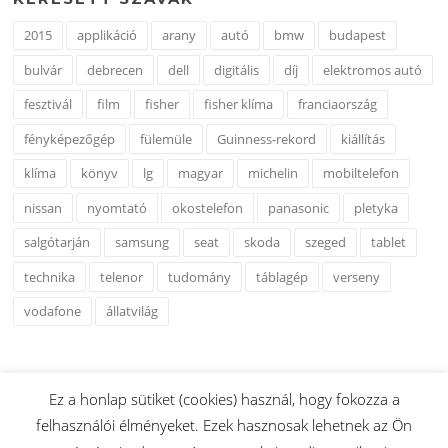
2015
applikáció
arany
autó
bmw
budapest
bulvár
debrecen
dell
digitális
díj
elektromos autó
fesztivál
film
fisher
fisher klíma
franciaország
fényképezőgép
fülemüle
Guinness-rekord
kiállítás
klíma
könyv
lg
magyar
michelin
mobiltelefon
nissan
nyomtató
okostelefon
panasonic
pletyka
salgótarján
samsung
seat
skoda
szeged
tablet
technika
telenor
tudomány
táblagép
verseny
vodafone
állatvilág
Ez a honlap sütiket (cookies) használ, hogy fokozza a
felhasználói élményeket. Ezek hasznosak lehetnek az Ön
Copyright © 2026 www.esshu.hu. Minden Jog Fenntartva.