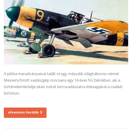
A pilóta maradványaival talált rá egy második világháborús német
Messerschmitt vadászgép roncsaira egy 14 éves fiú Dániában, aki a
történelemleckéje okán indult kincsvadászatra édesapjával a családi
birtokon.
olvasson tovább