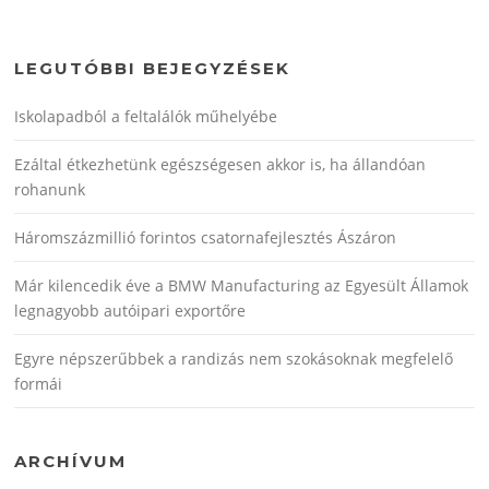
LEGUTÓBBI BEJEGYZÉSEK
Iskolapadból a feltalálók műhelyébe
Ezáltal étkezhetünk egészségesen akkor is, ha állandóan
rohanunk
Háromszázmillió forintos csatornafejlesztés Ászáron
Már kilencedik éve a BMW Manufacturing az Egyesült Államok
legnagyobb autóipari exportőre
Egyre népszerűbbek a randizás nem szokásoknak megfelelő
formái
ARCHÍVUM