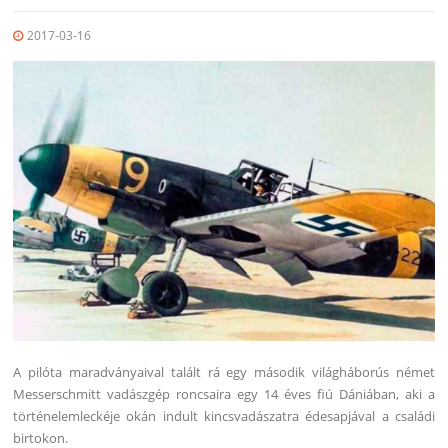
2017-03-16
A pilóta maradványaival talált rá egy második világháborús német
Messerschmitt vadászgép roncsaira egy 14 éves fiú Dániában, aki a
történelemleckéje okán indult kincsvadászatra édesapjával a családi
birtokon.