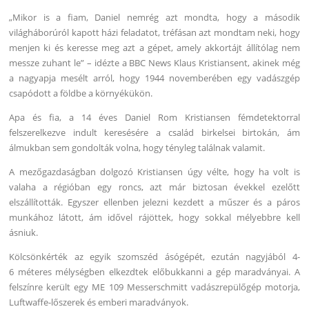
„Mikor is a fiam, Daniel nemrég azt mondta, hogy a második
világháborúról kapott házi feladatot, tréfásan azt mondtam neki, hogy
menjen ki és keresse meg azt a gépet, amely akkortájt állítólag nem
messze zuhant le” – idézte a BBC News Klaus Kristiansent, akinek még
a nagyapja mesélt arról, hogy 1944 novemberében egy vadászgép
csapódott a földbe a környékükön.
Apa és fia, a 14 éves Daniel Rom Kristiansen fémdetektorral
felszerelkezve indult keresésére a család birkelsei birtokán, ám
álmukban sem gondolták volna, hogy tényleg találnak valamit.
A mezőgazdaságban dolgozó Kristiansen úgy vélte, hogy ha volt is
valaha a régióban egy roncs, azt már biztosan évekkel ezelőtt
elszállították. Egyszer ellenben jelezni kezdett a műszer és a páros
munkához látott, ám idővel rájöttek, hogy sokkal mélyebbre kell
ásniuk.
Kölcsönkérték az egyik szomszéd ásógépét, ezután nagyjából 4-
6 méteres mélységben elkezdtek előbukkanni a gép maradványai. A
felszínre került egy ME 109 Messerschmitt vadászrepülőgép motorja,
Luftwaffe-lőszerek és emberi maradványok.