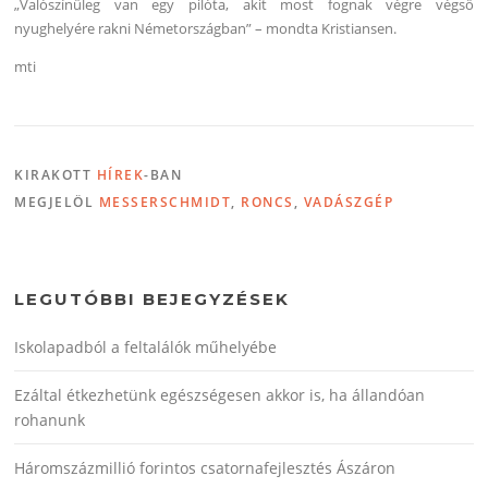
„Valószínűleg van egy pilóta, akit most fognak végre végső
nyughelyére rakni Németországban” – mondta Kristiansen.
mti
KIRAKOTT
HÍREK
-BAN
MEGJELÖL
MESSERSCHMIDT
,
RONCS
,
VADÁSZGÉP
LEGUTÓBBI BEJEGYZÉSEK
Iskolapadból a feltalálók műhelyébe
Ezáltal étkezhetünk egészségesen akkor is, ha állandóan
rohanunk
Háromszázmillió forintos csatornafejlesztés Ászáron