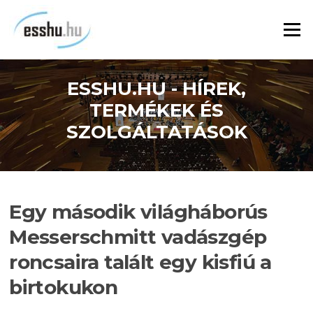
Ugrás
a
Menü
tartalomra
ESSHU.HU - HÍREK,
TERMÉKEK ÉS
SZOLGÁLTATÁSOK
Egy második világháborús
Messerschmitt vadászgép
roncsaira talált egy kisfiú a
birtokukon