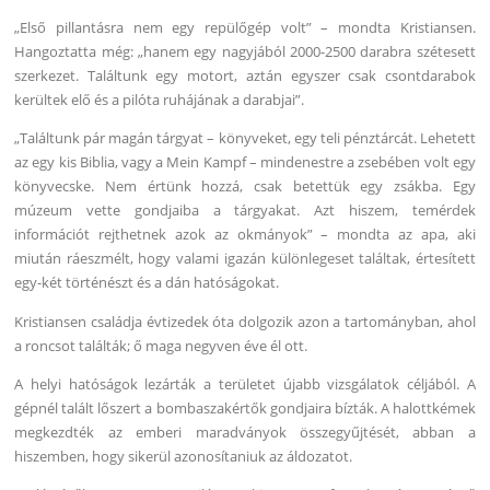
„Első pillantásra nem egy repülőgép volt” – mondta Kristiansen.
Hangoztatta még: „hanem egy nagyjából 2000-2500 darabra szétesett
szerkezet. Találtunk egy motort, aztán egyszer csak csontdarabok
kerültek elő és a pilóta ruhájának a darabjai”.
„Találtunk pár magán tárgyat – könyveket, egy teli pénztárcát. Lehetett
az egy kis Biblia, vagy a Mein Kampf – mindenestre a zsebében volt egy
könyvecske. Nem értünk hozzá, csak betettük egy zsákba. Egy
múzeum vette gondjaiba a tárgyakat. Azt hiszem, temérdek
információt rejthetnek azok az okmányok” – mondta az apa, aki
miután ráeszmélt, hogy valami igazán különlegeset találtak, értesített
egy-két történészt és a dán hatóságokat.
Kristiansen családja évtizedek óta dolgozik azon a tartományban, ahol
a roncsot találták; ő maga negyven éve él ott.
A helyi hatóságok lezárták a területet újabb vizsgálatok céljából. A
gépnél talált lőszert a bombaszakértők gondjaira bízták. A halottkémek
megkezdték az emberi maradványok összegyűjtését, abban a
hiszemben, hogy sikerül azonosítaniuk az áldozatot.