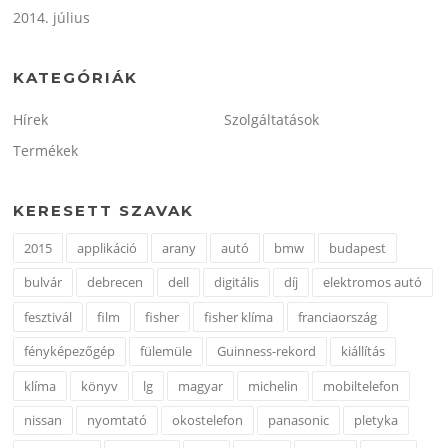
2014. július
KATEGÓRIÁK
Hírek
Szolgáltatások
Termékek
KERESETT SZAVAK
2015
applikáció
arany
autó
bmw
budapest
bulvár
debrecen
dell
digitális
díj
elektromos autó
fesztivál
film
fisher
fisher klíma
franciaország
fényképezőgép
fülemüle
Guinness-rekord
kiállítás
klíma
könyv
lg
magyar
michelin
mobiltelefon
nissan
nyomtató
okostelefon
panasonic
pletyka